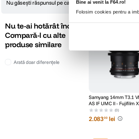
Nu găsești răspunsul pe care îl cauți?
Bine ai venit la F64.ro!
Pune o întrebare
Folosim cookies pentru a imbu
Nu te-ai hotărât încă?
Compară-l cu alte
produse similare
Arată doar diferențele
Samyang 14mm T3.1 
AS IF UMC II - Fujifilm X
(0)
2
.
083
lei
00