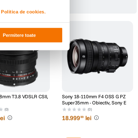
i
Politica de cookies.
Permitere toate
8mm T3.8 VDSLR CSII,
Sony 18-110mm F4 OSS G PZ
Super35mm - Obiectiv, Sony E
(0)
(0)
lei
18
.
999
lei
99