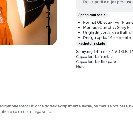
Descoperă mai jos produse 
Specificații cheie
Format Obiectiv : Full Fram
Montura Obiectiv : Sony E
Unghi de vizualizare (full fr
Design optic: 14 elemente i
Pachetul include
Samyang 14mm T3.1 VDSLR II 
Capac lentila frontala
Capac lentila din spate
Husa
igentele fotografilor ce doresc echipamente fiabile, pe care se pot baza in or
izare cu o cursa lunga si lina.