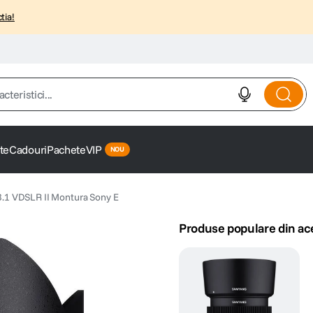
tia!
istici...
te
Cadouri
Pachete
VIP
1 VDSLR II Montura Sony E
Produse populare din ac