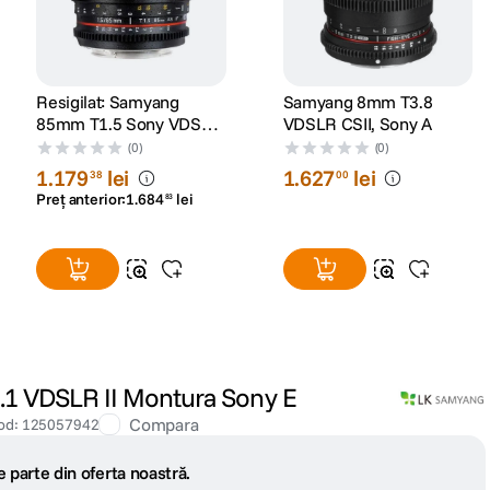
Resigilat: Samyang
Samyang 8mm T3.8
85mm T1.5 Sony VDSLR
VDSLR CSII, Sony A
- Cine Lens -
(0)
(0)
RS125005932-1
1
.
179
lei
1
.
627
lei
38
00
Preț anterior:
1
.
684
lei
83
 VDSLR II Montura Sony E
Compara
od
:
125057942
 parte din oferta noastră.