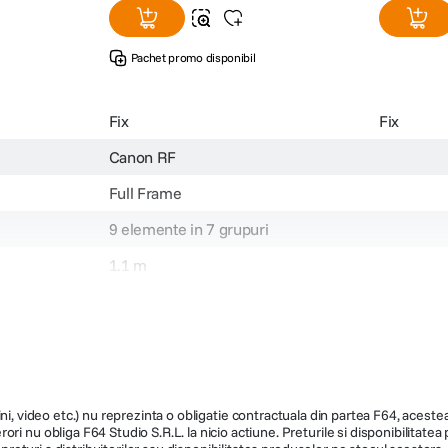
Pachet promo disponibil
Fix
Fix
Canon RF
Full Frame
9 elemente in 7 grupuri
1.1 m
72mm
Nu
Standard
85mm
ni, video etc.) nu reprezinta o obligatie contractuala din partea F64, acestea 
ri nu obliga F64 Studio S.R.L. la nicio actiune. Preturile si disponibilitate
Full Frame: 28.4° / Super35: 20.6°