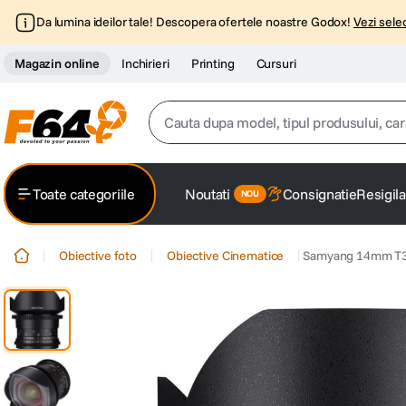
Da lumina ideilor tale! Descopera ofertele noastre Godox!
Vezi selec
Magazin online
Inchirieri
Printing
Cursuri
Cauta dupa model, tipul produsului, caracter
Top Cautari
Toate categoriile
Noutati
Consignatie
Resigila
canon g7x
1
.
Obiective foto
Obiective Cinematice
Samyang 14mm T3.
trepied
2
.
trepied telefon
3
.
peak design
4
.
lavaliera
5
.