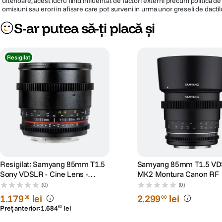
ulterioare, acest lucru fiind influentat de factori externi precum politica 
Unghi de cuprindere
omisiuni sau erori in afisare care pot surveni in urma unor greseli de dactil
S-ar putea să-ți placă și
Nr. lamele diafragma
Diafragma Maxima
Resigilat
Plaja diafragme
Parasolar inclus
Cod producator
F1312610101
Resigilat: Samyang 85mm T1.5
Samyang 85mm T1.5 V
Sony VDSLR - Cine Lens -
MK2 Montura Canon RF
RS125005932-1
(0)
(0)
1
.
179
lei
2
.
299
lei
38
00
Preț anterior:
1
.
684
lei
83