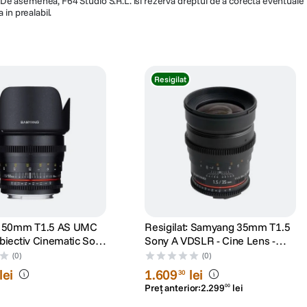
ra. De asemenea, F64 Studio S.R.L. isi rezerva dreptul de a corecta eventuale
 in prealabil.
Resigilat
SELP18110G.SYX
 50mm T1.5 AS UMC
Resigilat: Samyang 35mm T1.5
iectiv Cinematic Sony
Sony A VDSLR - Cine Lens -
RS125005945
(0)
(0)
lei
1
.
609
lei
30
Preț anterior:
2
.
299
lei
00