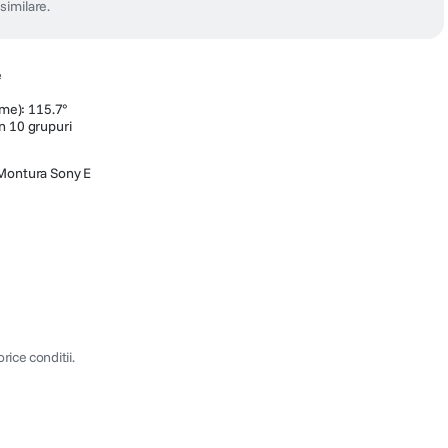
similare.
e
ame): 115.7°
n 10 grupuri
Montura Sony E
ice conditii.