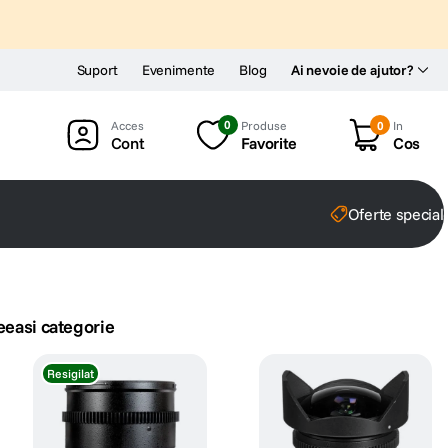
Suport
Evenimente
Blog
Ai nevoie de ajutor?
0
Produse
0
In
Cont
Favorite
Cos
Oferte special
eeasi categorie
Resigilat