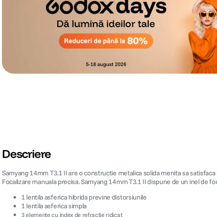
Descriere
Samyang 14mm T3.1 II are o constructie metalica solida menita sa satisfaca ex
Focalizare manuala precisa. Samyang 14mm T3.1 II dispune de un inel de focal
1 lentila asferica hibrida previne distorsiunile
1 lentila asferica simpla
3 elemente cu index de refractie ridicat