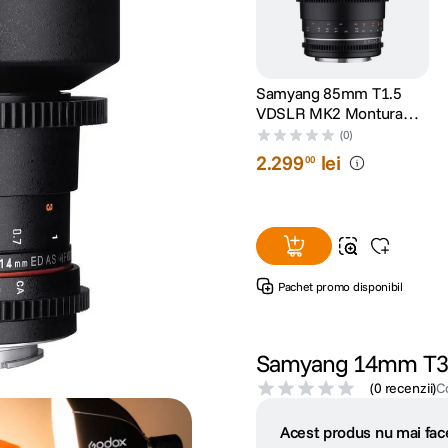
Samyang 85mm T1.5
VDSLR MK2 Montura
Canon RF
(0)
2
.
299
lei
00
Pachet promo disponibil
Samyang 14mm T3.1
(
0 recenzii
)
C
Acest produs nu mai face