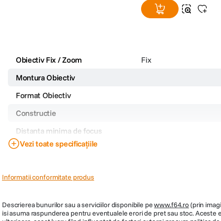
Obiectiv Fix / Zoom
Fix
Montura Obiectiv
Format Obiectiv
Constructie
Distanta minima de focus
Vezi toate specificațiile
Filet filtru
Stabilizare de imagine
Informatii conformitate produs
Tip Obiectiv
Focala Fixa
Descrierea bunurilor sau a serviciilor disponibile pe
www.f64.ro
(prin imagi
isi asuma raspunderea pentru eventualele erori de pret sau stoc. Aceste ero