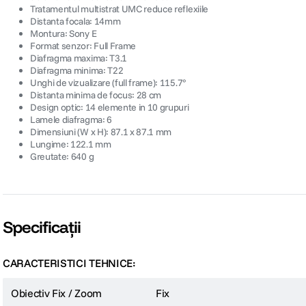
Tratamentul multistrat UMC reduce reflexiile
Distanta focala: 14mm
Montura: Sony E
Format senzor: Full Frame
Diafragma maxima: T3.1
Diafragma minima: T22
Unghi de vizualizare (full frame): 115.7°
Distanta minima de focus: 28 cm
Design optic: 14 elemente in 10 grupuri
Lamele diafragma: 6
Dimensiuni (W x H): 87.1 x 87.1 mm
Lungime: 122.1 mm
Greutate: 640 g
Specificații
CARACTERISTICI TEHNICE:
Obiectiv Fix / Zoom
Fix