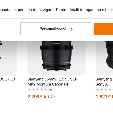
natati experienta de navigare. Pentru detalii te rugam sa citest
Personalizează
VDSLR ED
Samyang 85mm T1.5 VDSLR
Samyang 
MK2 Montura Canon RF
Sony A
(0)
2
.
299
lei
1
.
627
00
00