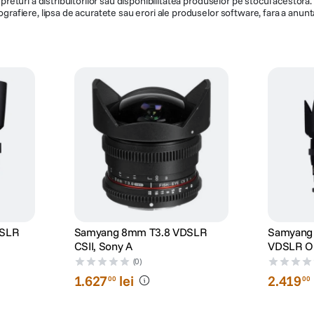
de preturi a distribuitorilor sau disponibilitatea produselor pe stocul acesto
/ APS-C (1.5x): 19.1° / APS-C
ografiere, lipsa de acuratete sau erori ale produselor software, fara a anunta
(1.6x): 17.9° / MFT: 14.4°
9
f/1.5
T1.5 - T22
Da
103800
DSLR
Samyang 8mm T3.8 VDSLR
Samyang
CSII, Sony A
VDSLR Ob
A
(0)
1
.
627
lei
2
.
419
00
00