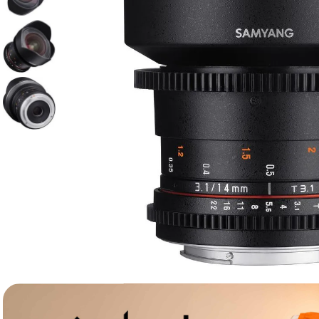
canon sx740 hs
6
.
card memorie
7
.
sony fx
8
.
dji mic mini
9
.
dji osmo pocket 4
10
.