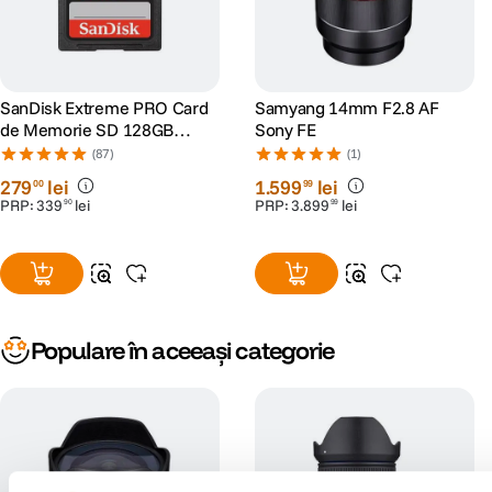
SanDisk Extreme PRO Card
Samyang 14mm F2.8 AF
de Memorie SD 128GB
Sony FE
SDXC UHS-I Class 10 U3 V30
(87)
(1)
+ 2 Ani RescuePRO Deluxe
279
lei
1
.
599
lei
00
99
PRP:
339
lei
PRP:
3
.
899
lei
90
99
Populare în aceeași categorie