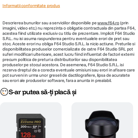
Informatii conformitate produs
Descrierea bunurilor sau a serviciilor disponibile pe
www.f64.ro
(prin
imagini, video etc.) nu reprezinta o obligatie contractuala din partea F64,
acestea fiind utilizate exclusiv cu titlu de prezentare. Implicit F64 Studio
S.R.L. nu isi asuma raspunderea pentru eventualele erori de pret sau
stoc. Aceste erori nu obliga F64 Studio S.R.L. la nicio actiune. Preturile si
disponibilitatea produselor comercializate de catre F64 Studio SRL pot
suferi modificari ulterioare, acest lucru fiind influentat de factori externi
precum politica de preturi a distribuitorilor sau disponibilitatea
produselor pe stocul acestora. De asemenea, F64 Studio S.R.L. isi
rezerva dreptul de a corecta eventuale omisiuni sau erori in afisare care
pot surveni in urma unor greseli de dactilografiere, lipsa de acuratete
sau erori ale produselor software, fara a anunta in prealabil.
S-ar putea să-ți placă și