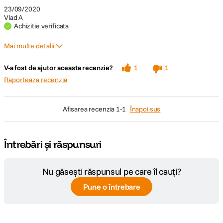
23/09/2020
Vlad A
Achizitie verificata
Mai multe detalii
Pro
V-a fost de ajutor aceasta recenzie?
1
1
👍🏻
Raporteaza recenzia
afisarea recenzia
1-1
Înapoi sus
Întrebări și răspunsuri
Nu găsești răspunsul pe care îl cauți?
Pune o întrebare