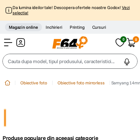
Da lumina ideilor tale! Descopera ofertele noastre Godox!
Vezi
selectia!
Magazin online
Inchirieri
Printing
Cursuri
0
0
Cont
Cauta dupa model, tipul produsului, caracteristici...
Top Cautari
Obiective foto
Obiective foto mirrorless
Samyang 14mm 
canon g7x
1
.
trepied
2
.
trepied telefon
3
.
Produse populare din aceeasi categorie
peak design
4
.