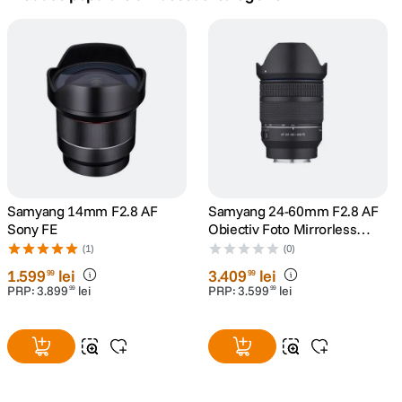
canon sx740 hs
5
.
lavaliera
6
.
card memorie
7
.
ulanzi
8
.
insta 360
Samyang 14mm F2.8 AF
Samyang 24-60mm F2.8 AF
9
.
Sony FE
Obiectiv Foto Mirrorless
Montura Sony E
(1)
(0)
godox
10
.
1
.
599
lei
3
.
409
lei
99
99
PRP:
3
.
899
lei
PRP:
3
.
599
lei
99
99