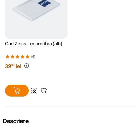
Carl Zeiss - microfibra (alb)
(6)
39
lei
90
Descriere