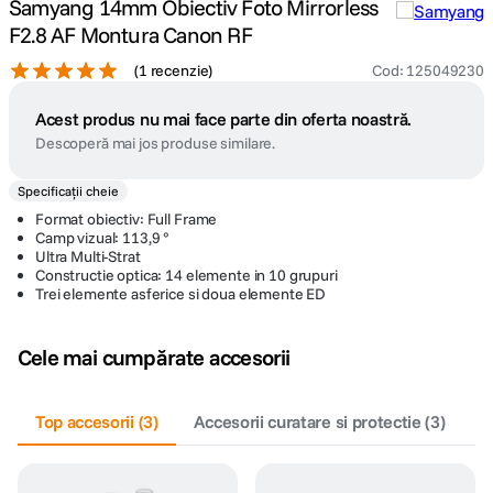
Samyang 14mm Obiectiv Foto Mirrorless
F2.8 AF Montura Canon RF
(
1 recenzie
)
Cod
:
125049230
Acest produs nu mai face parte din oferta noastră.
Descoperă mai jos produse similare.
Specificații cheie
Format obiectiv: Full Frame
Camp vizual: 113,9 °
Ultra Multi-Strat
Constructie optica: 14 elemente in 10 grupuri
Trei elemente asferice si doua elemente ED
Cele mai cumpărate accesorii
Top accesorii
(
3
)
Accesorii curatare si protectie
(
3
)