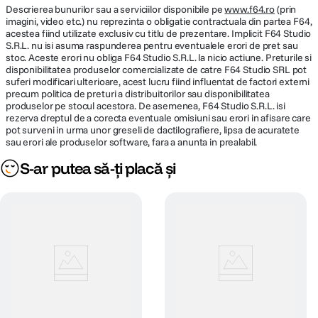
Descrierea bunurilor sau a serviciilor disponibile pe
www.f64.ro
(prin
imagini, video etc.) nu reprezinta o obligatie contractuala din partea F64,
acestea fiind utilizate exclusiv cu titlu de prezentare. Implicit F64 Studio
S.R.L. nu isi asuma raspunderea pentru eventualele erori de pret sau
stoc. Aceste erori nu obliga F64 Studio S.R.L. la nicio actiune. Preturile si
disponibilitatea produselor comercializate de catre F64 Studio SRL pot
suferi modificari ulterioare, acest lucru fiind influentat de factori externi
precum politica de preturi a distribuitorilor sau disponibilitatea
produselor pe stocul acestora. De asemenea, F64 Studio S.R.L. isi
rezerva dreptul de a corecta eventuale omisiuni sau erori in afisare care
pot surveni in urma unor greseli de dactilografiere, lipsa de acuratete
sau erori ale produselor software, fara a anunta in prealabil.
S-ar putea să-ți placă și