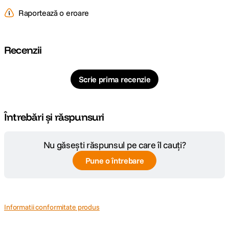
Raportează o eroare
Tip cap trepied
Nespecificat
Tip produs
Nespecificat
Recenzii
Material
Nespecificat
Scrie prima recenzie
DOLLY SI ROTI TREPIED
Dolly si roti
Dolly
Întrebări și răspunsuri
Nu găsești răspunsul pe care îl cauți?
Pune o întrebare
Informatii conformitate produs