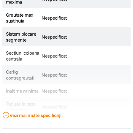
maxima
Greutate max
Nespecificat
sustinuta
Sistem blocare
Nespecificat
segmente
Sectiuni coloana
Nespecificat
centrala
Carlig
Nespecificat
contragreutati
Inaltime minima
Nespecificat
Tepuse la baza
Nespecificat
picioarelor
Vezi mai multe specificații
Dimensiune
Nespecificat
strans