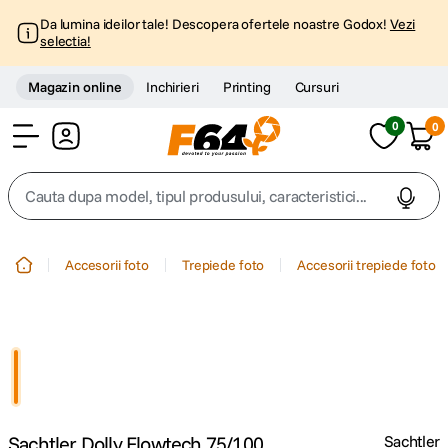
Da lumina ideilor tale! Descopera ofertele noastre Godox!
Vezi
selectia!
Magazin online
Inchirieri
Printing
Cursuri
0
0
Cont
Cauta dupa model, tipul produsului, caracteristici...
Top Cautari
Accesorii foto
Trepiede foto
Accesorii trepiede foto
canon g7x
1
.
trepied
2
.
trepied telefon
3
.
Sachtler Dolly Flowtech 75/100
Sachtler
peak design
4
.