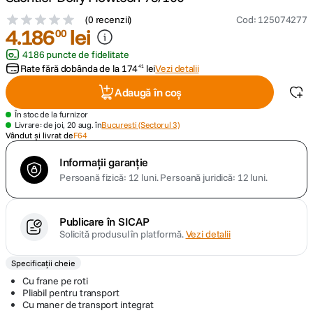
(
0 recenzii
)
Cod
:
125074277
canon sx740 hs
4
.
186
lei
5
.
00
4186 puncte de fidelitate
lavaliera
6
.
Rate fără dobânda de la
174
lei
Vezi detalii
41
Adaugă în coș
card memorie
7
.
În stoc de la furnizor
Livrare: de joi, 20 aug. în
Bucuresti (Sectorul 3)
dji mic mini
8
.
Vândut și livrat de
F64
Informații garanție
dji osmo
9
.
Persoană fizică: 12 luni.
Persoană juridică: 12 luni.
insta 360
10
.
Publicare în SICAP
Solicită produsul în platformă.
Vezi detalii
Specificații cheie
Cu frane pe roti
Pliabil pentru transport
Cu maner de transport integrat