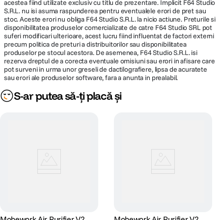
acestea fiind utilizate exclusiv cu titlu de prezentare. Implicit F64 Studio
S.R.L. nu isi asuma raspunderea pentru eventualele erori de pret sau
stoc. Aceste erori nu obliga F64 Studio S.R.L. la nicio actiune. Preturile si
disponibilitatea produselor comercializate de catre F64 Studio SRL pot
suferi modificari ulterioare, acest lucru fiind influentat de factori externi
precum politica de preturi a distribuitorilor sau disponibilitatea
produselor pe stocul acestora. De asemenea, F64 Studio S.R.L. isi
rezerva dreptul de a corecta eventuale omisiuni sau erori in afisare care
pot surveni in urma unor greseli de dactilografiere, lipsa de acuratete
sau erori ale produselor software, fara a anunta in prealabil.
S-ar putea să-ți placă și
Mobework Air Purifier V2
Mobework Air Purifier V2