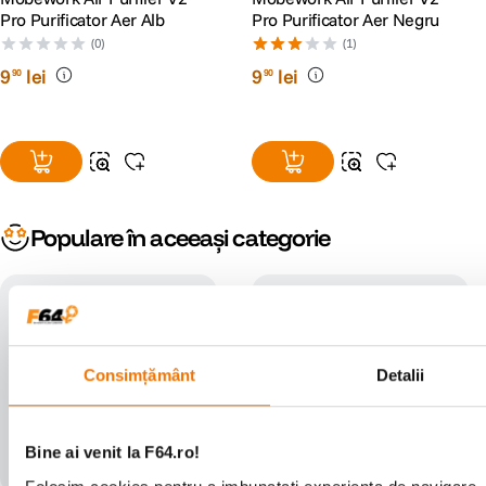
Pro Purificator Aer Alb
Pro Purificator Aer Negru
(0)
(1)
9
lei
9
lei
90
90
Populare în aceeași categorie
Consimțământ
Detalii
Bine ai venit la F64.ro!