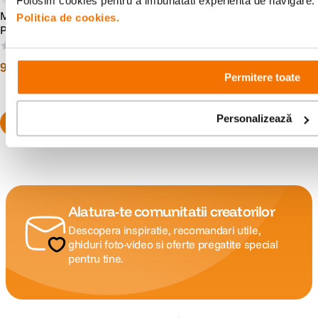
Folosim cookies pentru a imbunatati experienta de navigare. P
Mobework Air Purifier V2
Mobework Air Purifier V2
Politica de cookies.
Pro Purificator Aer Alb
Pro Purificator Aer Negru
(0)
(1)
9
lei
9
lei
90
90
Permitere toate
Personalizează
Alatura-te comunitatii creatorilor
Descopera inspiratie, recomandari utile,
ghiduri foto-video si oferte pregatite special
pentru tine.