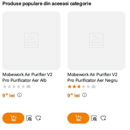
Produse populare din aceeasi categorie
lavaliera
5
.
canon sx740 hs
6
.
card memorie
7
.
sony fx
8
.
dji mic mini
9
.
Mobework Air Purifier V2
Mobework Air Purifier V2
Pro Purificator Aer Alb
Pro Purificator Aer Negru
dji osmo pocket 4
10
.
(0)
(1)
9
lei
9
lei
90
90