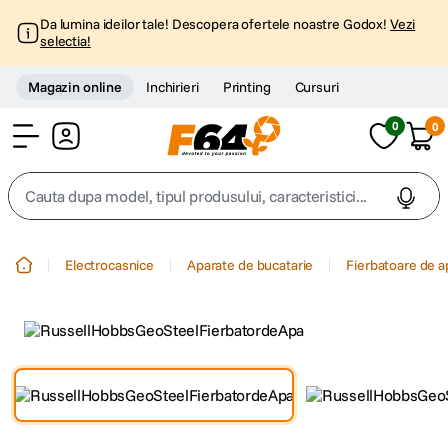
Da lumina ideilor tale! Descopera ofertele noastre Godox!
Vezi
selectia!
Magazin online
Inchirieri
Printing
Cursuri
0
0
Cont
Cauta dupa model, tipul produsului, caracteristici...
Top Cautari
Electrocasnice
Aparate de bucatarie
Fierbatoare de a
canon g7x
1
.
trepied
2
.
trepied telefon
3
.
peak design
4
.