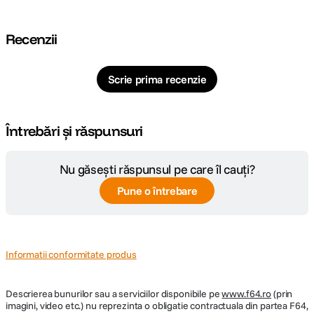
Capacitate de 1,7 litri
Fierbator din otel inoxidabil cu finisaj texturat si accente slefuite
Recenzii
Functie interna de fierbere rapida, cu marcaje pentru 1/2/3 cesti
Fierbe o ceasca de apa in doar 55 de secunde*
Economiseste cu pana la 66% mai multa energie**
Iluminare clara
Scrie prima recenzie
Indicator pentru nivelul apei
Capac cu deschidere prin apasare
Baza 360° cu spatiu pentru depozitarea cablului
2400 W
Întrebări și răspunsuri
Nu găsești răspunsul pe care îl cauți?
Pune o întrebare
Informatii conformitate produs
Descrierea bunurilor sau a serviciilor disponibile pe
www.f64.ro
(prin
imagini, video etc.) nu reprezinta o obligatie contractuala din partea F64,