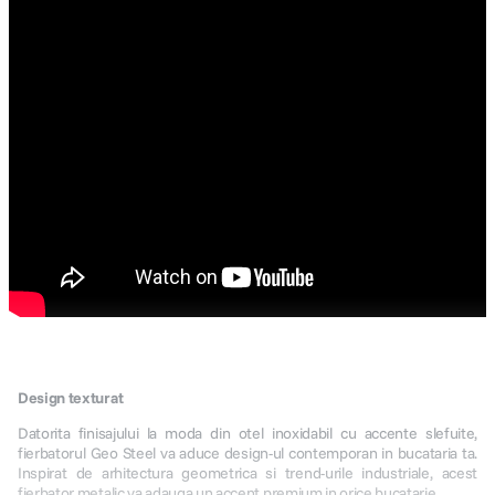
Design texturat
Datorita finisajului la moda din otel inoxidabil cu accente slefuite,
fierbatorul Geo Steel va aduce design-ul contemporan in bucataria ta.
Inspirat de arhitectura geometrica si trend-urile industriale, acest
fierbator metalic va adauga un accent premium in orice bucatarie.