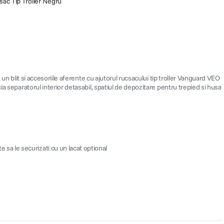
c Tip Troller Negru
un blit si accesoriile aferente cu ajutorul rucsacului tip troller Vanguard VEO
a separatorul interior detasabil, spatiul de depozitare pentru trepied si husa
 sa le securizati cu un lacat optional