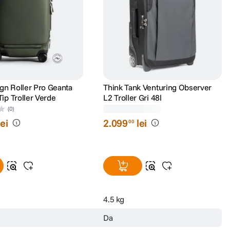
gn Roller Pro Geanta
Think Tank Venturing Observer
Tip Troller Verde
L2 Troller Gri 48l
(0)
(0)
lei
2
.
099
lei
00
4.5 kg
Da