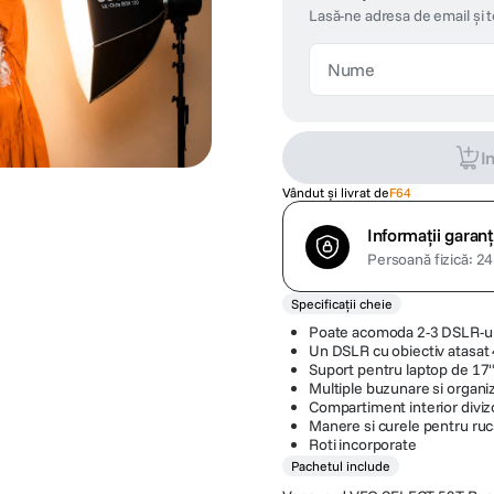
Lasă-ne adresa de email și 
I
Vândut și livrat de
F64
Informații garanț
Persoană fizică: 24 
Specificații cheie
Poate acomoda 2-3 DSLR-uri,
Un DSLR cu obiectiv atasat
Suport pentru laptop de 17" 
Multiple buzunare si organi
Compartiment interior diviz
Manere si curele pentru rucs
Roti incorporate
Pachetul include