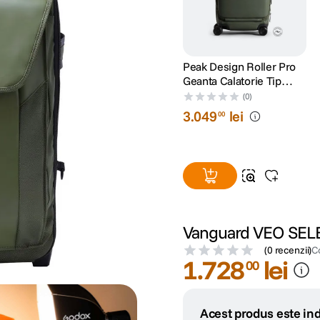
Peak Design Roller Pro
Geanta Calatorie Tip
Troller Verde
(0)
3
.
049
lei
00
Vanguard VEO SELEC
(
0 recenzii
)
C
1
.
728
lei
00
Acest produs este ind