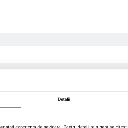
Detalii
natati experienta de navigare. Pentru detalii te rugam sa citest