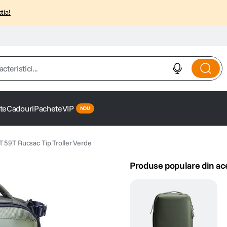
tia!
istici...
te
Cadouri
Pachete
VIP
59T Rucsac Tip Troller Verde
Produse populare din ac