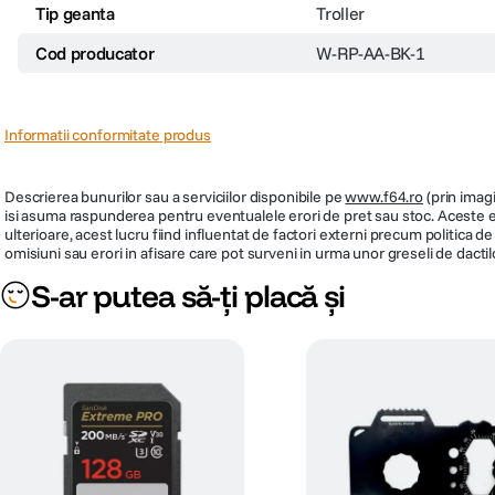
Tip geanta
Troller
Cod producator
W-RP-AA-BK-1
Informatii conformitate produs
Descrierea bunurilor sau a serviciilor disponibile pe
www.f64.ro
(prin imagi
isi asuma raspunderea pentru eventualele erori de pret sau stoc. Aceste ero
ulterioare, acest lucru fiind influentat de factori externi precum politica 
omisiuni sau erori in afisare care pot surveni in urma unor greseli de dactil
S-ar putea să-ți placă și