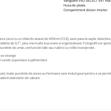
Vanguard VEO SELECT 59T Rucsa
Husa de ploaie
Compartiment divizor interior
less (unul cu un obiectiv atasat de 400mm f/2.8), sase pana la sapte obiective, 
ableta de 9,7", plus mai multe buzunare si organizatoare. Fotografii vor apreci
curelele de umar, centura de talie sau rulati-o cu rotile incorporate.
e se strange
si curele superioare suplimentare
arii, toate punctele de acces au fermoare care includ gauri pentru a va permite
caderii obiectelor de valoare