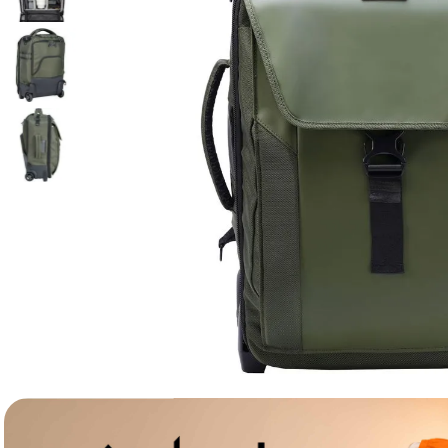
lavaliera
6
.
card memorie
7
.
dji mic mini
8
.
dji osmo
9
.
insta 360
10
.