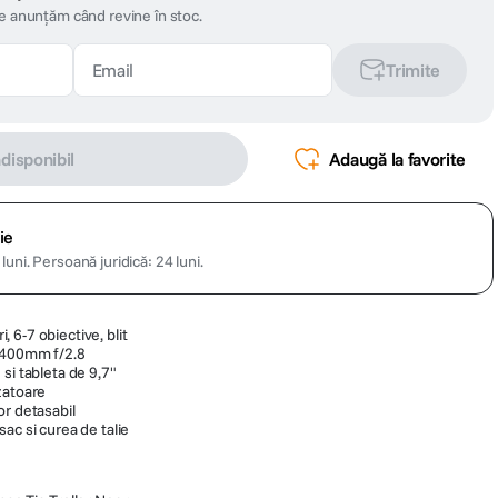
te anunțăm când revine în stoc.
Trimite
ndisponibil
Adaugă la favorite
ie
luni.
Persoană juridică: 24 luni.
 6-7 obiective, blit
 400mm f/2.8
si tableta de 9,7"
zatoare
or detasabil
ac si curea de talie