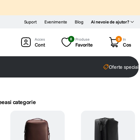
Suport
Evenimente
Blog
Ai nevoie de ajutor?
0
Produse
0
In
Cont
Favorite
Cos
Oferte special
eeasi categorie