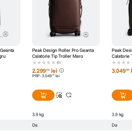
 Geanta
Peak Design Roller Pro Geanta
Peak Desi
gru
Calatorie Tip Troller Maro
Calatorie 
(0)
2
.
299
lei
3
.
049
00
00
PRP:
3
.
049
lei
00
3.9 kg
3.9 kg
Da
Da