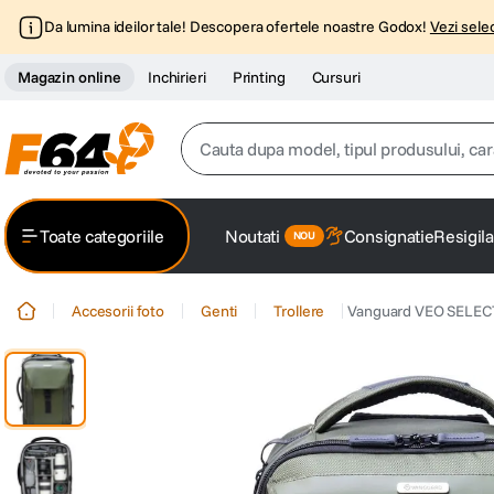
Da lumina ideilor tale! Descopera ofertele noastre Godox!
Vezi selec
Magazin online
Inchirieri
Printing
Cursuri
Cauta dupa model, tipul produsului, caracter
Top Cautari
Toate categoriile
Noutati
Consignatie
Resigila
canon g7x
1
.
Accesorii foto
Genti
Trollere
Vanguard VEO SELECT 
trepied
2
.
trepied telefon
3
.
peak design
4
.
canon sx740 hs
5
.