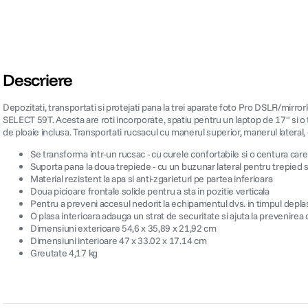
Descriere
Depozitati, transportati si protejati pana la trei aparate foto Pro DSLR/mirror
SELECT 59T. Acesta are roti incorporate, spatiu pentru un laptop de 17" si o t
de ploaie inclusa. Transportati rucsacul cu manerul superior, manerul lateral, 
Se transforma intr-un rucsac - cu curele confortabile si o centura car
Suporta pana la doua trepiede - cu un buzunar lateral pentru trepied 
Material rezistent la apa si anti-zgarieturi pe partea inferioara
Doua picioare frontale solide pentru a sta in pozitie verticala
Pentru a preveni accesul nedorit la echipamentul dvs. in timpul deplas
O plasa interioara adauga un strat de securitate si ajuta la prevenirea 
Dimensiuni exterioare 54,6 x 35,89 x 21,92 cm
Dimensiuni interioare 47 x 33.02 x 17.14 cm
Greutate 4,17 kg