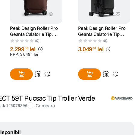
Peak Design Roller Pro
Peak Design Roller Pro
Geanta Calatorie Tip
Geanta Calatorie Tip
Troller Maro
Troller Negru
(0)
(0)
2
.
299
lei
3
.
049
lei
00
00
PRP:
3
.
049
lei
00
T 59T Rucsac Tip Troller Verde
Compara
od
:
125079396
isponibil