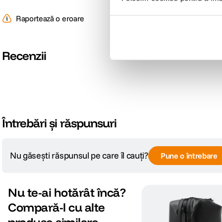
Raportează o eroare
Recenzii
Întrebări și răspunsuri
Nu găsești răspunsul pe care îl cauți?
Pune o întrebare
Nu te-ai hotărât încă?
Compară-l cu alte