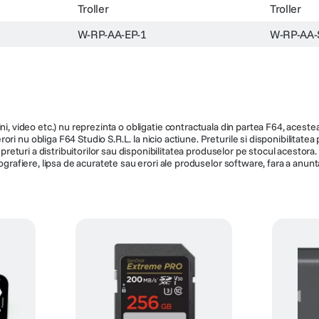
Troller
Troller
W-RP-AA-EP-1
W-RP-AA-
ni, video etc.) nu reprezinta o obligatie contractuala din partea F64, acestea 
ri nu obliga F64 Studio S.R.L. la nicio actiune. Preturile si disponibilitate
de preturi a distribuitorilor sau disponibilitatea produselor pe stocul acesto
ografiere, lipsa de acuratete sau erori ale produselor software, fara a anunta