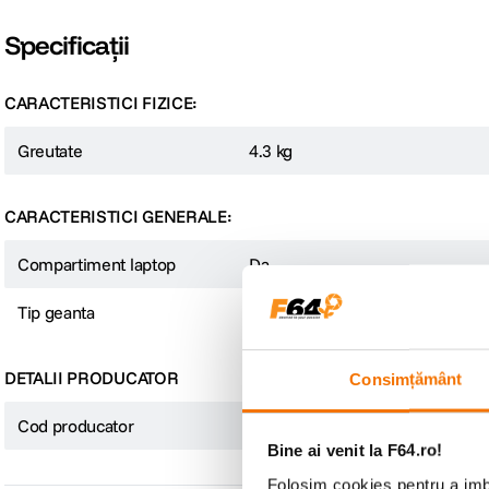
Specificații
CARACTERISTICI FIZICE:
Greutate
4.3 kg
CARACTERISTICI GENERALE:
Compartiment laptop
Da
Tip geanta
Rucsacuri Troller
Consimțământ
DETALII PRODUCATOR
Cod producator
VEO SELECT59T GR
Bine ai venit la F64.ro!
Folosim cookies pentru a imbu