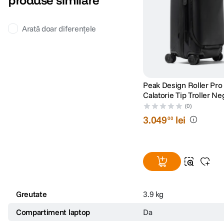
produse similare
Arată doar diferențele
Peak Design Roller Pro
Calatorie Tip Troller Ne
(0)
3
.
049
lei
00
Greutate
3.9 kg
Compartiment laptop
Da