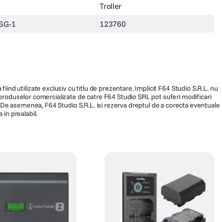
Troller
SG-1
123760
fiind utilizate exclusiv cu titlu de prezentare. Implicit F64 Studio S.R.L. nu
a produselor comercializate de catre F64 Studio SRL pot suferi modificari
ra. De asemenea, F64 Studio S.R.L. isi rezerva dreptul de a corecta eventuale
 in prealabil.