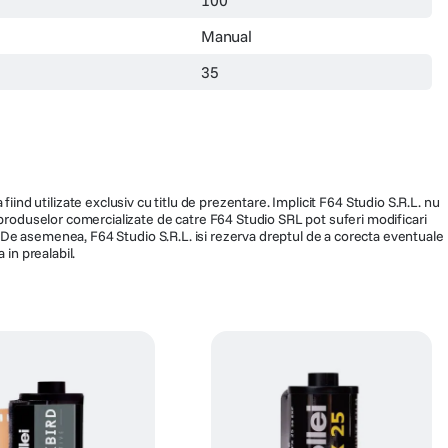
Manual
35
fiind utilizate exclusiv cu titlu de prezentare. Implicit F64 Studio S.R.L. nu
a produselor comercializate de catre F64 Studio SRL pot suferi modificari
ra. De asemenea, F64 Studio S.R.L. isi rezerva dreptul de a corecta eventuale
 in prealabil.