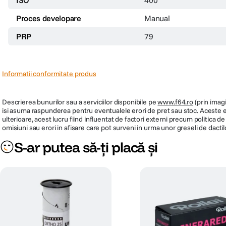
Proces developare
Manual
PRP
79
Informatii conformitate produs
Descrierea bunurilor sau a serviciilor disponibile pe
www.f64.ro
(prin imagi
isi asuma raspunderea pentru eventualele erori de pret sau stoc. Aceste ero
ulterioare, acest lucru fiind influentat de factori externi precum politica 
omisiuni sau erori in afisare care pot surveni in urma unor greseli de dactil
S-ar putea să-ți placă și