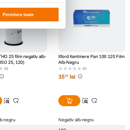
Permitere toate
HO 25 film negativ alb-
Ilford Kentmere Pan 100 120 Film
(ISO 25, 120)
Alb-Negru
(0)
(0)
35
lei
00
lb-negru
Negativ alb-negru
100