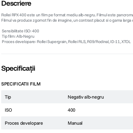
Descriere
Rollei RPX 400 este un film pe format mediu alb-negru. Filmul este pancromat
Filmul va produce zgomot fin de imagine, un contrast placut si o gama larga de t
 Sensibilitate ISO: 400
 Tip film: Alb-Negru
 Proces developare: Rollei Supergrain, Rollei RLS, R09/Rodinal, ID-11, XTOL
Specificații
SPECIFICATII FILM
Tip
Negativ alb-negru
ISO
400
Proces developare
Manual