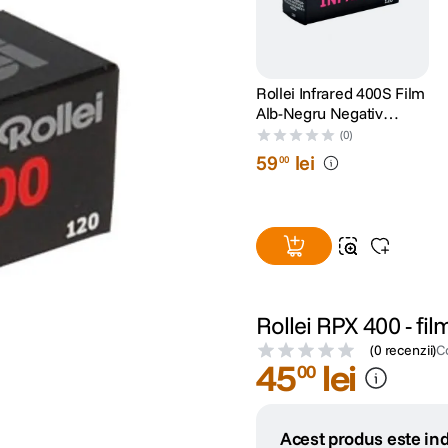
Rollei Infrared 400S Film
Alb-Negru Negativ
Format 120
(0)
59
lei
00
Rollei RPX 400 - fi
(
0 recenzii
)
C
45
lei
00
Acest produs este ind