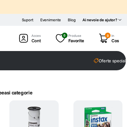
Suport
Evenimente
Blog
Ai nevoie de ajutor?
0
Produse
0
In
Cont
Favorite
Cos
Oferte special
eeasi categorie