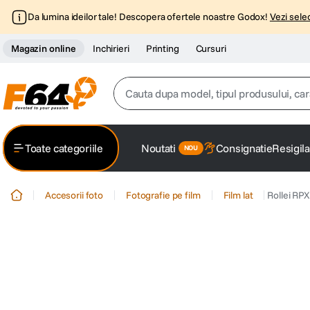
Da lumina ideilor tale! Descopera ofertele noastre Godox!
Vezi selec
Magazin online
Inchirieri
Printing
Cursuri
Cauta dupa model, tipul produsului, caracter
Top Cautari
Toate categoriile
Noutati
Consignatie
Resigila
canon g7x
1
.
Accesorii foto
Fotografie pe film
Film lat
Rollei RPX
trepied
2
.
trepied telefon
3
.
peak design
4
.
canon sx740 hs
5
.