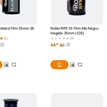
ackbird Film 35mm 36
Rollei RPX 25 Film Alb-Negru
Negativ 35mm (135)
(1)
(0)
44
lei
90