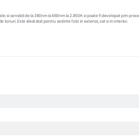
ic si sensibil de la 380nm la 660nm la 2.850K si poate fi developat prin proce
onuri. Este ideal atat pentru sedinte foto in exterior, cat si in interior.