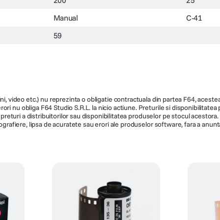
Manual
C-41
59
ni, video etc.) nu reprezinta o obligatie contractuala din partea F64, acestea 
ri nu obliga F64 Studio S.R.L. la nicio actiune. Preturile si disponibilitate
de preturi a distribuitorilor sau disponibilitatea produselor pe stocul acesto
ografiere, lipsa de acuratete sau erori ale produselor software, fara a anunta