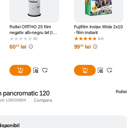
Rollei ORTHO 25 film
Fujifilm Instax Wide 2x10
negativ alb-negru lat (ISO
- film instant
25, 120)
(0)
(14)
60
lei
99
lei
00
90
lm pancromatic 120
Rollei
Compara
od
:
125035804
isponibil