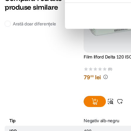
produse similare
Arată doar diferențele
Film Ilford Delta 120 I
(0)
79
lei
00
Tip
Negativ alb-negru
ISO
400