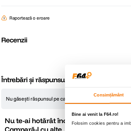
Raportează o eroare
Recenzii
Întrebări și răspunsuri
Consimțământ
Nu găsești răspunsul pe care îl cauți?
Pune o întrebare
Bine ai venit la F64.ro!
Nu te-ai hotărât încă?
Folosim cookies pentru a imbu
Compară-l cu alte