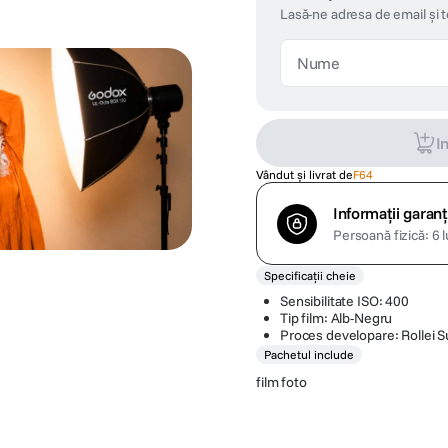
Lasă-ne adresa de email și 
I
Vândut și livrat de
F64
Informații garanț
Persoană fizică: 6 l
Specificații cheie
Sensibilitate ISO: 400
Tip film: Alb-Negru
Proces developare: Rollei S
Pachetul include
film foto