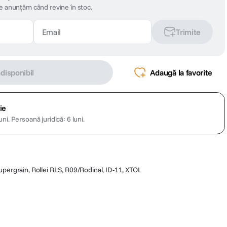
te anunțăm când revine în stoc.
Trimite
ndisponibil
Adaugă la favorite
ie
uni.
Persoană juridică: 6 luni.
upergrain, Rollei RLS, R09/Rodinal, ID-11, XTOL