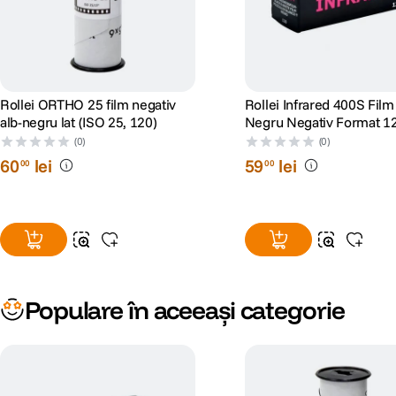
Rollei ORTHO 25 film negativ
Rollei Infrared 400S Film
alb-negru lat (ISO 25, 120)
Negru Negativ Format 1
(0)
(0)
60
lei
59
lei
00
00
Populare în aceeași categorie