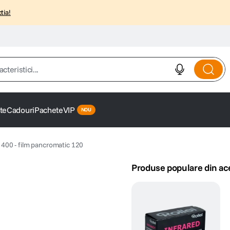
tia!
istici...
te
Cadouri
Pachete
VIP
 400 - film pancromatic 120
Produse populare din ac