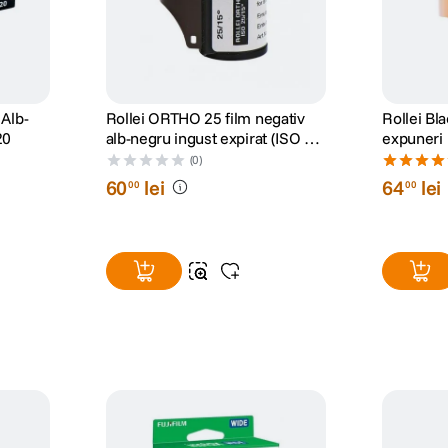
 Alb-
Rollei ORTHO 25 film negativ
Rollei Bl
20
alb-negru ingust expirat (ISO 25,
expuneri
135-36)
(0)
60
lei
64
lei
00
00