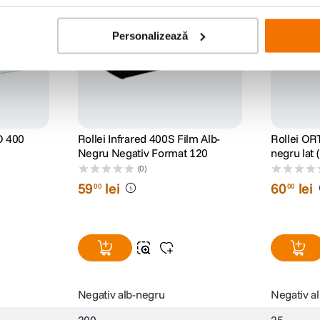
Personalizează
SO 400
Rollei Infrared 400S Film Alb-
Rollei ORT
Negru Negativ Format 120
negru lat 
(0)
59
lei
60
lei
00
00
Negativ alb-negru
Negativ a
200
25