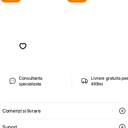
Alatura-te comunitatii creatorilor
Descopera inspiratie, recomandari utile,
ghiduri foto-video si oferte pregatite special
pentru tine.
Consultanta
Livrare gratuita pe
specializata
499lei
Comenzi si livrare
Suport