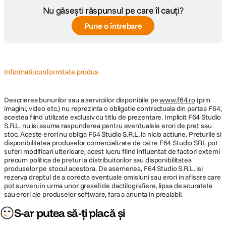
Nu găsești răspunsul pe care îl cauți?
Pune o întrebare
Informatii conformitate produs
Descrierea bunurilor sau a serviciilor disponibile pe
www.f64.ro
(prin
imagini, video etc.) nu reprezinta o obligatie contractuala din partea F64,
acestea fiind utilizate exclusiv cu titlu de prezentare. Implicit F64 Studio
S.R.L. nu isi asuma raspunderea pentru eventualele erori de pret sau
stoc. Aceste erori nu obliga F64 Studio S.R.L. la nicio actiune. Preturile si
disponibilitatea produselor comercializate de catre F64 Studio SRL pot
suferi modificari ulterioare, acest lucru fiind influentat de factori externi
precum politica de preturi a distribuitorilor sau disponibilitatea
produselor pe stocul acestora. De asemenea, F64 Studio S.R.L. isi
rezerva dreptul de a corecta eventuale omisiuni sau erori in afisare care
pot surveni in urma unor greseli de dactilografiere, lipsa de acuratete
sau erori ale produselor software, fara a anunta in prealabil.
S-ar putea să-ți placă și