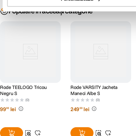
Populare în aceeași categorie
Rode TEELOGO Tricou
Rode VARSITY Jacheta
Negru S
Maneci Albe S
(0)
(0)
99
lei
249
lei
00
00