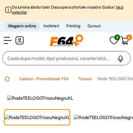
Da lumina ideilor tale! Descopera ofertele noastre Godox!
Vezi
selectia!
Magazin online
Inchirieri
Printing
Cursuri
0
0
Cont
Cauta dupa model, tipul produsului, caracteristici...
Top Cautari
Cadouri - Promotionale F64
Tricouri
Rode TEELOGO Tri
canon g7x
1
.
trepied
2
.
trepied telefon
3
.
peak design
4
.