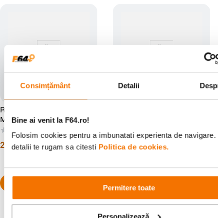
Consimțământ
Detalii
Desp
Rode Rodecaster Pro II
Rode PodMic Microfon
Mixer Audio Podcast
Dinamic Podcast
Bine ai venit la F64.ro!
(0)
(6)
Folosim cookies pentru a imbunatati experienta de navigare.
2
.
999
lei
499
lei
00
00
detalii te rugam sa citesti
Politica de cookies.
Permitere toate
Pachet promo disponibil
Personalizează