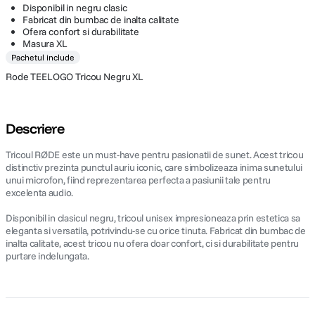
Disponibil in negru clasic
Fabricat din bumbac de inalta calitate
Ofera confort si durabilitate
Masura XL
Pachetul include
Rode TEELOGO Tricou Negru XL
Descriere
Tricoul RØDE este un must-have pentru pasionatii de sunet. Acest tricou
distinctiv prezinta punctul auriu iconic, care simbolizeaza inima sunetului
unui microfon, fiind reprezentarea perfecta a pasiunii tale pentru
excelenta audio.
Disponibil in clasicul negru, tricoul unisex impresioneaza prin estetica sa
eleganta si versatila, potrivindu-se cu orice tinuta. Fabricat din bumbac de
inalta calitate, acest tricou nu ofera doar confort, ci si durabilitate pentru
purtare indelungata.