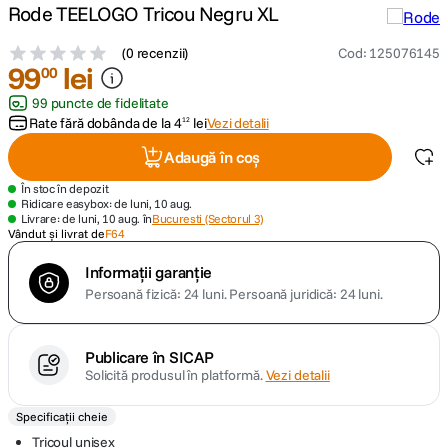
Rode TEELOGO Tricou Negru XL
canon sx740 hs
5
.
(
0 recenzii
)
Cod
:
125076145
99
lei
00
lavaliera
6
.
99 puncte de fidelitate
Rate fără dobânda de la
4
lei
Vezi detalii
12
sony fx
7
.
Adaugă în coș
card memorie
8
.
În stoc în depozit
Ridicare easybox: de luni, 10 aug.
Livrare: de luni, 10 aug. în
Bucuresti (Sectorul 3)
dji mic mini
Vândut și livrat de
F64
9
.
Informații garanție
dji osmo
10
.
Persoană fizică: 24 luni.
Persoană juridică: 24 luni.
Publicare în SICAP
Solicită produsul în platformă.
Vezi detalii
Specificații cheie
Tricoul unisex