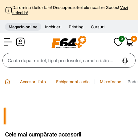
Da lumina ideilor tale! Descopera ofertele noastre Godox!
Vezi
selectia!
Magazin online
Inchirieri
Printing
Cursuri
0
0
Cont
Cauta dupa model, tipul produsului, caracteristici...
Top Cautari
Accesorii foto
Echipament audio
Microfoane
Rode 
canon g7x
1
.
trepied
2
.
trepied telefon
3
.
Cele mai cumpărate accesorii
peak design
4
.