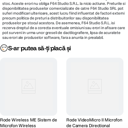
stoc. Aceste erori nu obliga F64 Studio S.R.L. la nicio actiune. Preturile si
disponibilitatea produselor comercializate de catre F64 Studio SRL pot
suferi modificari ulterioare, acest lucru fiind influentat de factori externi
precum politica de preturi a distribuitorilor sau disponibilitatea
produselor pe stocul acestora. De asemenea, F64 Studio S.R.L. isi
rezerva dreptul de a corecta eventuale omisiuni sau erori in afisare care
pot surveni in urma unor greseli de dactilografiere, lipsa de acuratete
sau erori ale produselor software, fara a anunta in prealabil.
S-ar putea să-ți placă și
Rode Wireless ME Sistem de
Rode VideoMicro II Microfon
Microfon Wireless
de Camera Directional