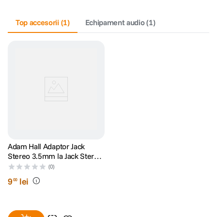
canon sx740 hs
Top accesorii
5
.
(
1
)
Echipament audio
(
1
)
lavaliera
6
.
sony fx
7
.
card memorie
8
.
dji mic mini
9
.
dji osmo
10
.
Adam Hall Adaptor Jack
Stereo 3.5mm la Jack Stereo
6.3mm
(0)
9
lei
00