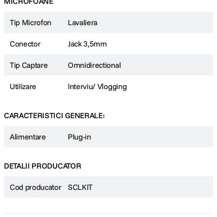
MICROFOANE
Active Electronic: JFET
Tip Microfon
Lavaliera
Acoustic Principle: Permanently Polarised Condenser
Greutate: aprox. 53g
Conector
Jack 3,5mm
Tip Captare
Omnidirectional
Utilizare
Interviu/ Vlogging
CARACTERISTICI GENERALE:
Alimentare
Plug-in
DETALII PRODUCATOR
Cod producator
SCLKIT