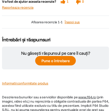
V-a fost de ajutor aceasta recenzie?
1
0
Raporteaza recenzia
afisarea recenzia
1-1
Înapoi sus
Întrebări și răspunsuri
Nu găsești răspunsul pe care îl cauți?
Pune o întrebare
Informatii conformitate produs
Descrierea bunurilor sau a serviciilor disponibile pe
www.f64.ro
(prin
imagini, video etc.) nu reprezinta o obligatie contractuala din partea F64,
acestea fiind utilizate exclusiv cu titlu de prezentare. Implicit F64 Studio
S.R.L. nu isi asuma raspunderea pentru eventualele erori de pret sau