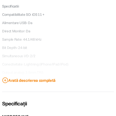
Specificatii:
Compatibilitate SO: iOS 11 +
Alimentare USB: Da
Direct Monitor: Da
Sample Rate: 44.1/48 kHz
Bit Depth: 24-bit
Simultaneous I/O: 2/2
Conectivitate: Lightning (iPhone/iPad/iPod)
Output analog: 3.5mm TRS
Arată descrierea completă
Output: SC6-L: 3.5mm, SmartLav+: TRRS palcat cu aur
Alimentare: prin portul TRRS de iPhone (2.7V)
Equivalent Noise: 25 dB Typical
Specificații
Signal to noise Ratio: 69 dB
Frecvente: SC6L: 20Hz - 20 kHz, SmartLav+: 60 Hz - 18 kHz