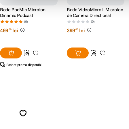
Rode PodMic Microfon
Rode VideoMicro II Microfon
Dinamic Podcast
de Camera Directional
(6)
(0)
499
lei
399
lei
00
00
Pachet promo disponibil
Alatura-te comunitatii creatorilor
Descopera inspiratie, recomandari utile,
ghiduri foto-video si oferte pregatite special
pentru tine.