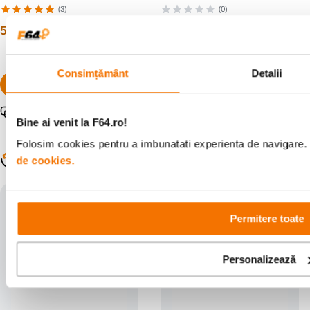
(3)
(0)
599
lei
399
lei
00
00
Consimțământ
Detalii
Pachet promo disponibil
Bine ai venit la F64.ro!
Folosim cookies pentru a imbunatati experienta de navigare. P
Populare în aceeași categorie
de cookies.
Permitere toate
Personalizează