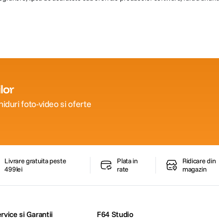
lor
iduri foto-video si oferte
Livrare gratuita peste
Plata in
Ridicare din
499lei
rate
magazin
rvice si Garantii
F64 Studio