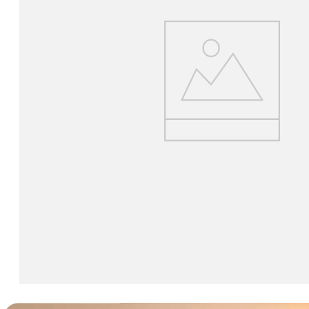
lavaliera
6
.
card memorie
7
.
ulanzi
8
.
insta 360
9
.
godox
10
.