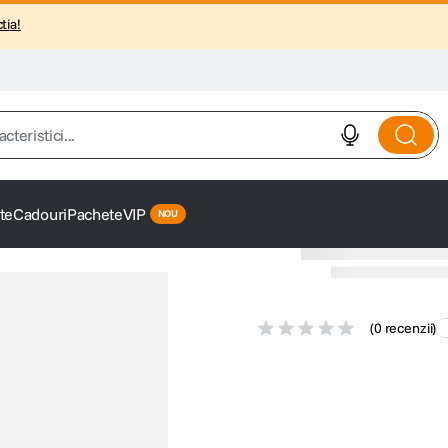
tia!
istici...
te
Cadouri
Pachete
VIP
(
0 recenzii
)