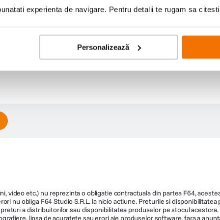
natati experienta de navigare. Pentru detalii te rugam sa citest
Personalizează
ni, video etc.) nu reprezinta o obligatie contractuala din partea F64, acestea 
ri nu obliga F64 Studio S.R.L. la nicio actiune. Preturile si disponibilitate
de preturi a distribuitorilor sau disponibilitatea produselor pe stocul acesto
ografiere, lipsa de acuratete sau erori ale produselor software, fara a anunta