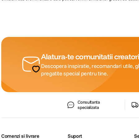
Alatura-te comunitatii creatori
Descopera inspiratie, recomandari utile, gh
pregatite special pentru tine.
Consultanta
specializata
Comenzi si livrare
Suport
Se