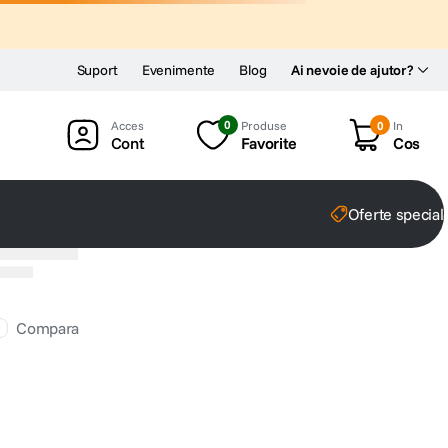
Suport
Evenimente
Blog
Ai nevoie de ajutor?
0
Produse
0
In
Cont
Favorite
Cos
Oferte special
Compara