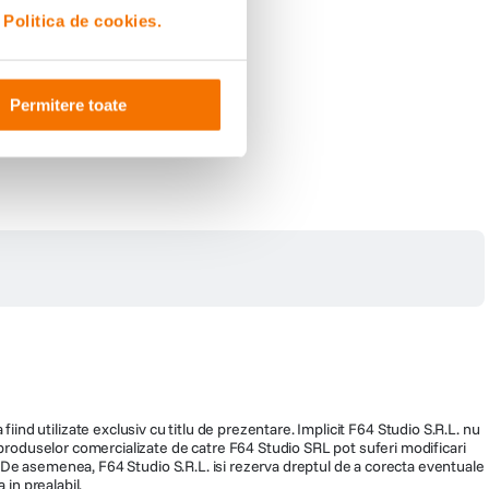
i
Politica de cookies.
Permitere toate
fiind utilizate exclusiv cu titlu de prezentare. Implicit F64 Studio S.R.L. nu
a produselor comercializate de catre F64 Studio SRL pot suferi modificari
ra. De asemenea, F64 Studio S.R.L. isi rezerva dreptul de a corecta eventuale
 in prealabil.