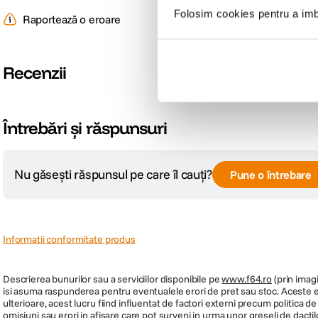
Folosim cookies pentru a imbu
Raportează o eroare
Recenzii
Întrebări și răspunsuri
Nu găsești răspunsul pe care îl cauți?
Pune o întrebare
Informatii conformitate produs
Descrierea bunurilor sau a serviciilor disponibile pe
www.f64.ro
(prin imagi
isi asuma raspunderea pentru eventualele erori de pret sau stoc. Aceste ero
ulterioare, acest lucru fiind influentat de factori externi precum politica 
omisiuni sau erori in afisare care pot surveni in urma unor greseli de dactil