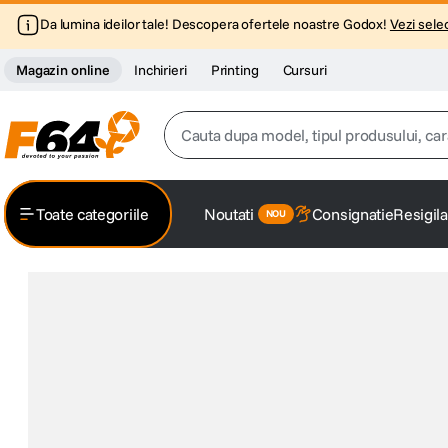
Da lumina ideilor tale! Descopera ofertele noastre Godox!
Vezi selec
Magazin online
Inchirieri
Printing
Cursuri
Cauta dupa model, tipul produsului, caracter
Top Cautari
Toate categoriile
Noutati
Consignatie
Resigila
canon g7x
1
.
trepied
2
.
trepied telefon
3
.
peak design
4
.
canon sx740 hs
5
.