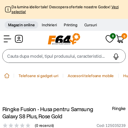
Da lumina ideilor tale! Descopera ofertele noastre Godox!
Vezi
selectia!
Magazin online
Inchirieri
Printing
Cursuri
0
0
Cont
Cauta dupa model, tipul produsului, caracteristici...
Top Cautari
Telefoane si gadget-uri
Accesorii telefoane mobile
Hu
canon g7x
1
.
trepied
2
.
Ringke Fusion - Husa pentru Samsung
Ringke
trepied telefon
3
.
Galaxy S8 Plus, Rose Gold
(
0 recenzii
)
Cod
:
125035239
peak design
4
.