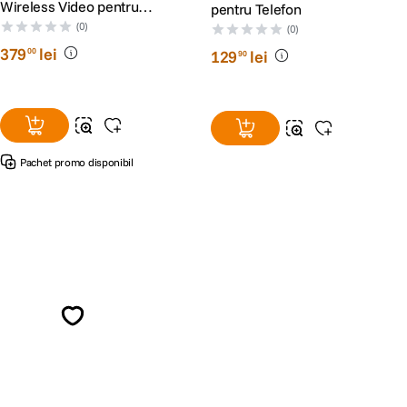
Wireless Video pentru
pentru Telefon
Phone Vlog Kit
(0)
(0)
379
lei
00
129
lei
90
Pachet promo disponibil
Alatura-te comunitatii creatorilor
Descopera inspiratie, recomandari utile,
ghiduri foto-video si oferte pregatite special
pentru tine.