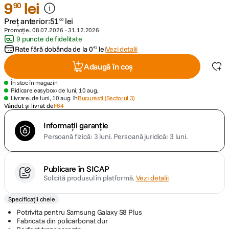
9
lei
90
Preț anterior:
51
lei
lavaliera
00
5
.
Promoție:
08.07.2026
-
31.12.2026
9 puncte de fidelitate
canon sx740 hs
6
.
Rate fără dobânda de la
0
lei
Vezi detalii
41
Adaugă în coș
card memorie
7
.
În stoc în magazin
Ridicare easybox: de luni, 10 aug.
sony fx
8
.
Livrare: de luni, 10 aug. în
Bucuresti (Sectorul 3)
Vândut și livrat de
F64
dji mic mini
9
.
Informații garanție
Persoană fizică: 3 luni.
Persoană juridică: 3 luni.
dji osmo pocket 4
10
.
Publicare în SICAP
Solicită produsul în platformă.
Vezi detalii
Specificații cheie
Potrivita pentru Samsung Galaxy S8 Plus
Fabricata din policarbonat dur