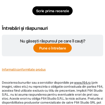
Scrie prima recenzie
Întrebări și răspunsuri
Nu găsești răspunsul pe care îl cauți?
Pune o întrebare
Informatii conformitate produs
Descrierea bunurilor sau a serviciilor disponibile pe
www.f64.ro
(prin
imagini, video etc.) nu reprezinta o obligatie contractuala din partea F64,
acestea fiind utilizate exclusiv cu titlu de prezentare. Implicit F64 Studio
S.R.L. nu isi asuma raspunderea pentru eventualele erori de pret sau
stoc. Aceste erori nu obliga F64 Studio S.R.L. la nicio actiune. Preturile si
disponibilitatea produselor comercializate de catre F64 Studio SRL pot