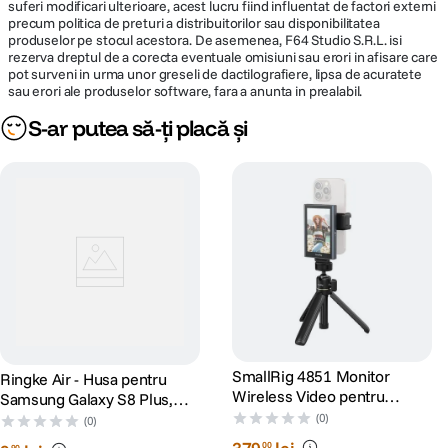
suferi modificari ulterioare, acest lucru fiind influentat de factori externi
precum politica de preturi a distribuitorilor sau disponibilitatea
produselor pe stocul acestora. De asemenea, F64 Studio S.R.L. isi
rezerva dreptul de a corecta eventuale omisiuni sau erori in afisare care
pot surveni in urma unor greseli de dactilografiere, lipsa de acuratete
sau erori ale produselor software, fara a anunta in prealabil.
S-ar putea să-ți placă și
SmallRig 4851 Monitor
Ringke Air - Husa pentru
Wireless Video pentru
Samsung Galaxy S8 Plus,
Phone Vlog Kit
Clear
(0)
(0)
00
90