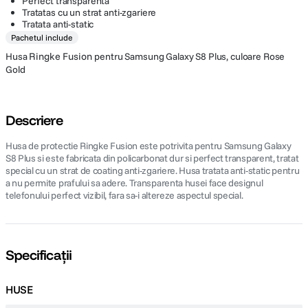
Perfect transparenta
Tratatas cu un strat anti-zgariere
Tratata anti-static
Pachetul include
Husa
Ringke Fusion
pentru Samsung Galaxy S8 Plus, culoare Rose
Gold
Descriere
Husa de protectie Ringke Fusion este potrivita pentru Samsung Galaxy
S8 Plus si este fabricata din policarbonat dur si perfect transparent, tratat
special cu un strat de coating anti-zgariere. Husa tratata anti-static pentru
a nu permite prafului sa adere. Transparenta husei face designul
telefonului perfect vizibil, fara sa-i altereze aspectul special.
Specificații
HUSE