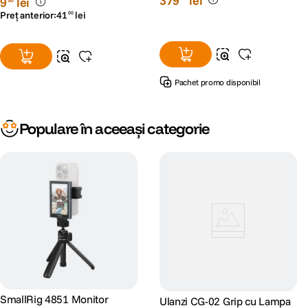
379
lei
9
lei
Preț anterior:
41
lei
00
Pachet promo disponibil
Populare în aceeași categorie
SmallRig 4851 Monitor
Ulanzi CG-02 Grip cu Lampa