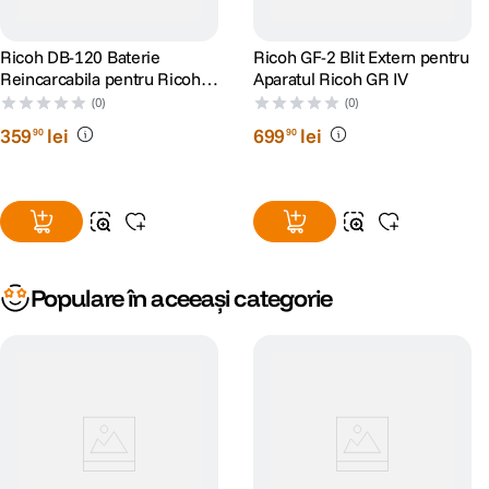
Capacitate
~4 fps
Ricoh DB-120 Baterie
Ricoh GF-2 Blit Extern pentru
rafala
Reincarcabila pentru Ricoh
Aparatul Ricoh GR IV
GR IV 1800 mAh
(0)
(0)
Temporizator
2s, 10s
359
lei
699
lei
90
90
Blit integrat
nu
SPECIFICATII VIDEO:
Capacitate
inregistrare
Full HD 1080p @ 60 fps
Populare în aceeași categorie
video
DETALII PRODUCATOR
Cod producator
134395