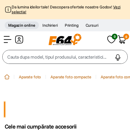
Da lumina ideilor tale! Descopera ofertele noastre Godox!
Vezi
selectia!
Magazin online
Inchirieri
Printing
Cursuri
0
0
Cont
Cauta dupa model, tipul produsului, caracteristici...
Top Cautari
Aparate foto
Aparate foto compacte
Aparate foto c
canon g7x
1
.
trepied
2
.
trepied telefon
3
.
Cele mai cumpărate accesorii
peak design
4
.