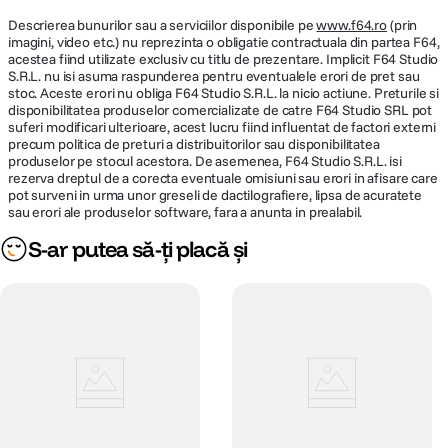
Descrierea bunurilor sau a serviciilor disponibile pe
www.f64.ro
(prin
Rezolutii
imagini, video etc.) nu reprezinta o obligatie contractuala din partea F64,
25.74 Megapixel (6192 x 4128)
inregistrate
acestea fiind utilizate exclusiv cu titlu de prezentare. Implicit F64 Studio
S.R.L. nu isi asuma raspunderea pentru eventualele erori de pret sau
stoc. Aceste erori nu obliga F64 Studio S.R.L. la nicio actiune. Preturile si
Format fisiere
JPEG, DNG RAW (14-bit)
disponibilitatea produselor comercializate de catre F64 Studio SRL pot
suferi modificari ulterioare, acest lucru fiind influentat de factori externi
Sensibilitate
precum politica de preturi a distribuitorilor sau disponibilitatea
ISO 100 – 204800
produselor pe stocul acestora. De asemenea, F64 Studio S.R.L. isi
ISO
rezerva dreptul de a corecta eventuale omisiuni sau erori in afisare care
pot surveni in urma unor greseli de dactilografiere, lipsa de acuratete
Masurarea
sau erori ale produselor software, fara a anunta in prealabil.
Multi, Center-weighted, Spot
expunerii
S-ar putea să-ți placă și
Moduri
P, Av, Tv, M, Snap Distance Priority
expunere
Moduri balans
Auto, preseturi, manual, temperatura de
de alb
culoare
Moduri
Program AE, Aperture Priority, Shutter
presetate
Priority, Snap Distance Priority AE, Manual
(Scene)
Exposure