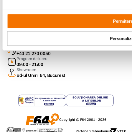
Permitere
Metode de plata
Personaliz
Comenzi si suport
+40 21 270 0050
Program de lucru
09:00 - 21:00
Showroom
Bd-ul Unirii 64, Bucuresti
Copyright © F64 2001 - 2026
Parteneri tehnologie: