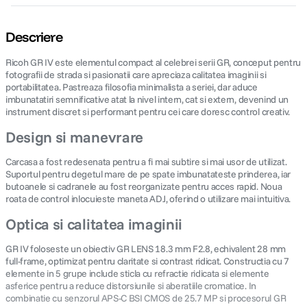
Descriere
Ricoh GR IV este elementul compact al celebrei serii GR, conceput pentru
fotografii de strada si pasionatii care apreciaza calitatea imaginii si
portabilitatea. Pastreaza filosofia minimalista a seriei, dar aduce
imbunatatiri semnificative atat la nivel intern, cat si extern, devenind un
instrument discret si performant pentru cei care doresc control creativ.
Design si manevrare
Carcasa a fost redesenata pentru a fi mai subtire si mai usor de utilizat.
Suportul pentru degetul mare de pe spate imbunatateste prinderea, iar
butoanele si cadranele au fost reorganizate pentru acces rapid. Noua
roata de control inlocuieste maneta ADJ, oferind o utilizare mai intuitiva.
Optica si calitatea imaginii
GR IV foloseste un obiectiv GR LENS 18.3 mm F2.8, echivalent 28 mm
full-frame, optimizat pentru claritate si contrast ridicat. Constructia cu 7
elemente in 5 grupe include sticla cu refractie ridicata si elemente
asferice pentru a reduce distorsiunile si aberatiile cromatice. In
combinatie cu senzorul APS-C BSI CMOS de 25.7 MP si procesorul GR