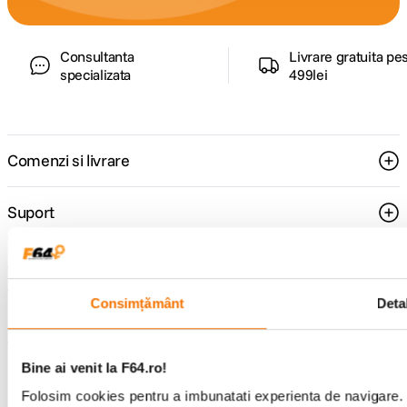
USB-C
computer
Consultanta
Livrare gratuita pe
ALTE CARACTERISTICI:
specializata
499lei
Mod alimentare
Li-ion DB-120
Model
Comenzi si livrare
acumulator
DB-120
compatibil
Suport
DIMENSIUNE / GREUTATE:
Service si garantii
Dimensiuni
109.4 x 61.1 x 32.7 mm
Consimțământ
Detal
F64 Studio
Greutate
228 g
Bine ai venit la F64.ro!
Urmareste-ne
Folosim cookies pentru a imbunatati experienta de navigare. P