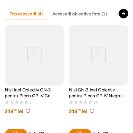
lavaliera
Top accesorii
5
.
(
4
)
Accesorii obiective foto
(
1
)
Accesori
canon sx740 hs
6
.
card memorie
7
.
sony fx
8
.
dji mic mini
9
.
dji osmo pocket 4
10
.
Nisi Inel Obiectiv GN-3
Nisi GN-3 Inel Obiectiv
pentru Ricoh GR IV Gri
pentru Ricoh GR IV Negru
(0)
(0)
219
lei
219
lei
99
99