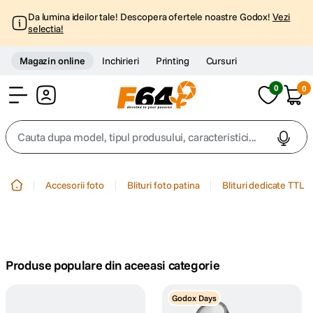
Da lumina ideilor tale! Descopera ofertele noastre Godox!
Vezi
selectia!
Magazin online
Inchirieri
Printing
Cursuri
0
0
Cont
Cauta dupa model, tipul produsului, caracteristici...
Top Cautari
Accesorii foto
Blituri foto patina
Blituri dedicate TTL
canon g7x
1
.
trepied
2
.
Produse populare din aceeasi categorie
trepied telefon
3
.
Godox Days
peak design
4
.