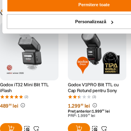
Permitere toate
Populare în aceeași categorie
Personalizează
Godox Days
Godox iT32 Mini Blit TTL
Godox V1PRO Blit TTL cu
iFlash
Cap Rotund pentru Sony
(2)
(3)
489
lei
1
.
299
lei
90
90
Preț anterior:
1
.
999
lei
90
PRP:
1
.
999
lei
90