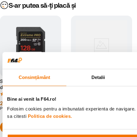
S-ar putea să-ți placă și
Consimțământ
Detalii
SanDisk Extreme PRO Card
Ricoh DB-110 Baterie
de Memorie SD 128GB
Reincarcabila pentru Ricoh
SDXC UHS-I Class 10 U3 V30
GR III & GR IIIx
(87)
(0)
+ 2 Ani RescuePRO Deluxe
Bine ai venit la F64.ro!
279
lei
00
305
lei
00
PRP:
339
lei
90
Folosim cookies pentru a imbunatati experienta de navigare. 
sa citesti
Politica de cookies.