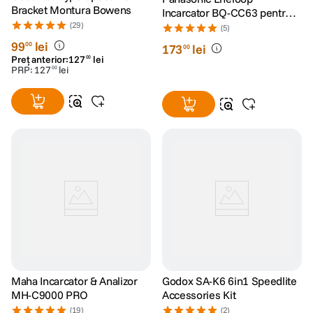
Bracket Montura Bowens
Incarcator BQ-CC63 pentru 8
(29)
acumulatori tip AAA/ AA
(5)
99
lei
00
173
lei
00
Preț anterior:
127
lei
00
PRP:
127
lei
00
Maha Incarcator & Analizor
Godox SA-K6 6in1 Speedlite
MH-C9000 PRO
Accessories Kit
(19)
(2)