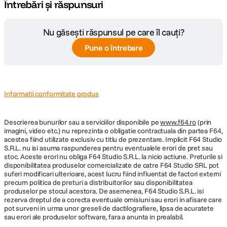
Întrebări și răspunsuri
Nu găsești răspunsul pe care îl cauți?
Pune o întrebare
Informatii conformitate produs
Descrierea bunurilor sau a serviciilor disponibile pe
www.f64.ro
(prin
imagini, video etc.) nu reprezinta o obligatie contractuala din partea F64,
acestea fiind utilizate exclusiv cu titlu de prezentare. Implicit F64 Studio
S.R.L. nu isi asuma raspunderea pentru eventualele erori de pret sau
stoc. Aceste erori nu obliga F64 Studio S.R.L. la nicio actiune. Preturile si
disponibilitatea produselor comercializate de catre F64 Studio SRL pot
suferi modificari ulterioare, acest lucru fiind influentat de factori externi
precum politica de preturi a distribuitorilor sau disponibilitatea
produselor pe stocul acestora. De asemenea, F64 Studio S.R.L. isi
rezerva dreptul de a corecta eventuale omisiuni sau erori in afisare care
pot surveni in urma unor greseli de dactilografiere, lipsa de acuratete
sau erori ale produselor software, fara a anunta in prealabil.