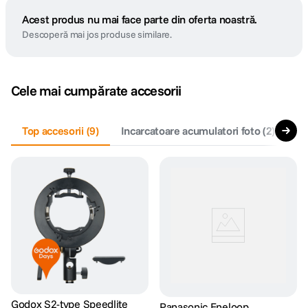
Acest produs nu mai face parte din oferta noastră.
Descoperă mai jos produse similare.
Cele mai cumpărate accesorii
Top accesorii
(
9
)
Incarcatoare acumulatori foto
(
2
)
Bl
Godox S2-type Speedlite
Panasonic Eneloop