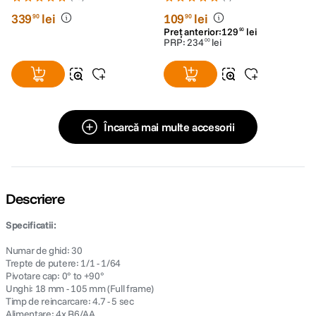
339
lei
109
lei
90
90
Preț anterior:
129
lei
90
PRP:
234
lei
00
Încarcă mai multe accesorii
Descriere
Specificatii:
Numar de ghid: 30
Trepte de putere: 1/1 - 1/64
Pivotare cap: 0° to +90°
Unghi: 18 mm - 105 mm (Full frame)
Timp de reincarcare: 4.7 - 5 sec
Alimentare: 4x R6/AA