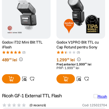
canon sx740 hs
5
.
lavaliera
6
.
sony fx
7
.
Godox iT32 Mini Blit TTL
Godox V1PRO Blit TTL cu
card memorie
8
.
iFlash
Cap Rotund pentru Sony
(2)
(3)
dji mic mini
9
.
489
lei
1
.
299
lei
90
90
Preț anterior:
1
.
999
lei
90
PRP:
1
.
999
lei
90
dji osmo
10
.
Ricoh GF-1 External TTL Flash
(
0 recenzii
)
Cod
:
125022704