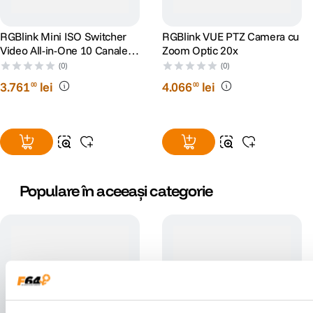
Dimensiune: 220mm×144mm×159mm
RGBlink Mini ISO Switcher
RGBlink VUE PTZ Camera cu
Video All-in-One 10 Canale
Zoom Optic 20x
SDI HDMI
(0)
(0)
3
.
761
lei
4
.
066
lei
00
00
Populare în aceeași categorie