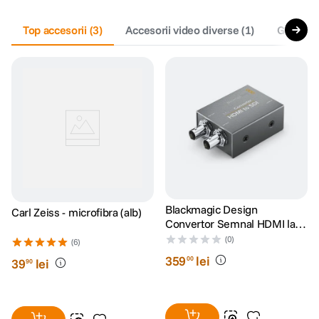
Top accesorii
(
3
)
Accesorii video diverse
(
1
)
Genti
(
1
Blackmagic Design
Carl Zeiss - microfibra (alb)
Convertor Semnal HDMI la
SDI cu Alimentare
(0)
(6)
359
lei
00
39
lei
90