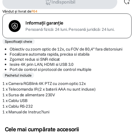
Indisponibil
Vândut și livrat de
F64
Informații garanție
Persoană fizică: 24 luni.
Persoană juridică: 24 luni.
Specificații cheie
Obiectiv cu zoom optic de 12x, cu FOV de 80,4° fara distorsiuni
Focalizare automata rapida, precisa si stabila
Zgomot redus si SNR ridicat
Iesire 4K prin LAN, HDMI si USB 3.0
Port de control si protocol de control multiple
Pachetul include
1 x Camera RGBlink 4K PTZ cu zoom optic 12x
1 x Telecomanda IR (2 x baterii AAA nu sunt incluse)
1 x Sursa de alimentare 230V
1 x Cablu USB
1 x Cablu RS-232
1 x Manual de Instruc?iuni
Cele mai cumpărate accesorii