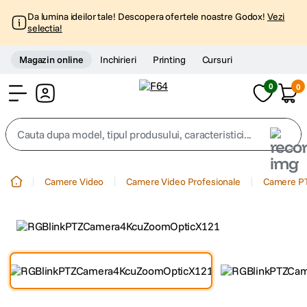
Da lumina ideilor tale! Descopera ofertele noastre Godox!
Vezi
selectia!
Magazin online
Inchirieri
Printing
Cursuri
0
0
Cont
Cauta dupa model, tipul produsului, caracteristici...
Top Cautari
Camere Video
Camere Video Profesionale
Camere P
canon g7x
1
.
trepied
2
.
trepied telefon
3
.
peak design
4
.