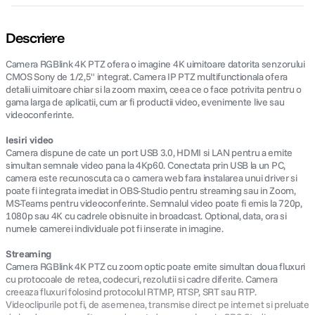
Descriere
Camera RGBlink 4K PTZ ofera o imagine 4K uimitoare datorita senzorului
CMOS Sony de 1/2,5" integrat. Camera IP PTZ multifunctionala ofera
detalii uimitoare chiar si la zoom maxim, ceea ce o face potrivita pentru o
gama larga de aplicatii, cum ar fi productii video, evenimente live sau
videoconferinte.
Iesiri video
Camera dispune de cate un port USB 3.0, HDMI si LAN pentru a emite
simultan semnale video pana la 4Kp60. Conectata prin USB la un PC,
camera este recunoscuta ca o camera web fara instalarea unui driver si
poate fi integrata imediat in OBS-Studio pentru streaming sau in Zoom,
MS-Teams pentru videoconferinte. Semnalul video poate fi emis la 720p,
1080p sau 4K cu cadrele obisnuite in broadcast. Optional, data, ora si
numele camerei individuale pot fi inserate in imagine.
Streaming
Camera RGBlink 4K PTZ cu zoom optic poate emite simultan doua fluxuri
cu protocoale de retea, codecuri, rezolutii si cadre diferite. Camera
creeaza fluxuri folosind protocolul RTMP, RTSP, SRT sau RTP.
Videoclipurile pot fi, de asemenea, transmise direct pe internet si preluate