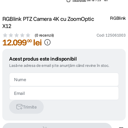
RGBlink PTZ Camera 4K cu ZoomOptic
RGBlink
X12
(
0 recenzii
)
Cod
:
125061003
12
.
099
lei
00
Acest produs este indisponibil
Lasă-ne adresa de email și te anunțăm când revine în stoc.
Trimite