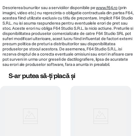
HDMI:
Descrierea bunurilor sau a serviciilor disponibile pe
www.f64.ro
(prin
SMPTE: 720p@50/60 | 1080i@50/60 | 1080p@25/30/50/60 |
imagini, video etc.) nu reprezinta o obligatie contractuala din partea F64,
2160p@25/30/50/60
acestea fiind utilizate exclusiv cu titlu de prezentare. Implicit F64 Studio
S.R.L. nu isi asuma raspunderea pentru eventualele erori de pret sau
USB 3.0:
stoc. Aceste erori nu obliga F64 Studio S.R.L. la nicio actiune. Preturile si
YUY2/NVV:12 320×176@25/30 | 640×360@25/30 | 640×480@25/30 |
disponibilitatea produselor comercializate de catre F64 Studio SRL pot
960 ×540@25/30 | 1280×720@25/30 | 1920×1080@25/30
suferi modificari ulterioare, acest lucru fiind influentat de factori externi
MJPEG/H.264/H.265: 320×176@25/30 | 640×360@25/30 |
precum politica de preturi a distribuitorilor sau disponibilitatea
640×480@25/30 | 960 ×540@25/30 | 1280×720@25/30 |
produselor pe stocul acestora. De asemenea, F64 Studio S.R.L. isi
1920×1080@25/30 | 3840×2160@25/30
rezerva dreptul de a corecta eventuale omisiuni sau erori in afisare care
pot surveni in urma unor greseli de dactilografiere, lipsa de acuratete
Protocol de control
sau erori ale produselor software, fara a anunta in prealabil.
VISCA | Pelco-D | Pelco-P
S-ar putea să-ți placă și
Rata de transmisie (bps)
115200 | 9600 | 4800 | 2400 bps
Protocol de retea
RTSP | RTMP | RTMP | ONVIF | GB/T28181 | NDI | VISCA
Tensiune de intrare: DC12V
Putere maxima: 12W
Temperatura: -10℃～50℃
Umiditate: 20%～80%.
Greutate: 1,7 kg