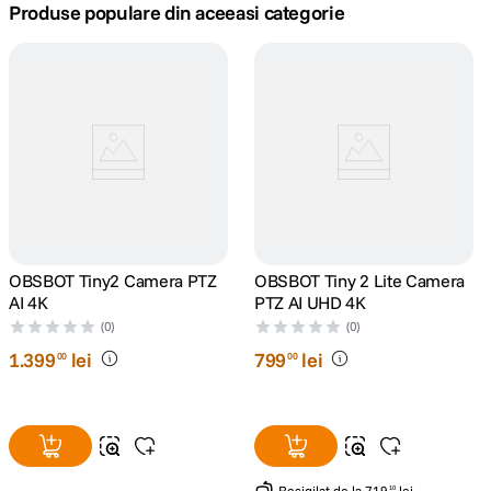
Produse populare din aceeasi categorie
canon sx740 hs
5
.
lavaliera
6
.
ulanzi
7
.
godox
8
.
card memorie
9
.
OBSBOT Tiny2 Camera PTZ
OBSBOT Tiny 2 Lite Camera
AI 4K
PTZ AI UHD 4K
nou
10
.
(0)
(0)
1
.
399
lei
799
lei
00
00
Resigilat
de la
719
lei
10