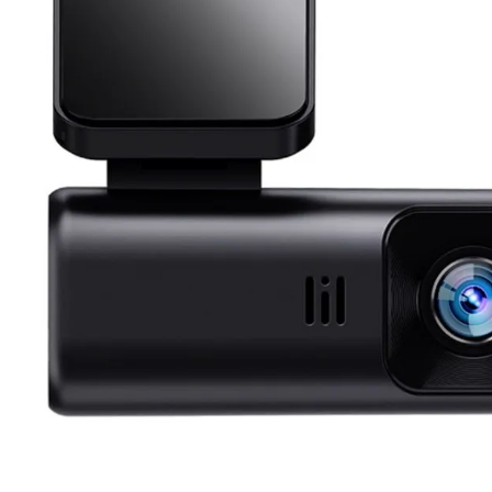
lavaliera
6
.
sony fx
7
.
card memorie
8
.
dji mic mini
9
.
dji osmo
10
.