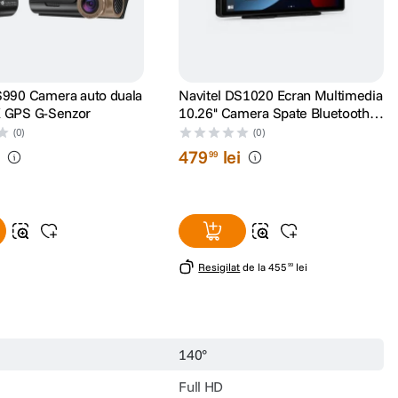
S990 Camera auto duala
Navitel DS1020 Ecran Multimedia
K GPS G-Senzor
10.26'' Camera Spate Bluetooth
Wi-Fi Negru
(0)
(0)
i
479
lei
99
Resigilat
de la
455
lei
99
140°
Full HD