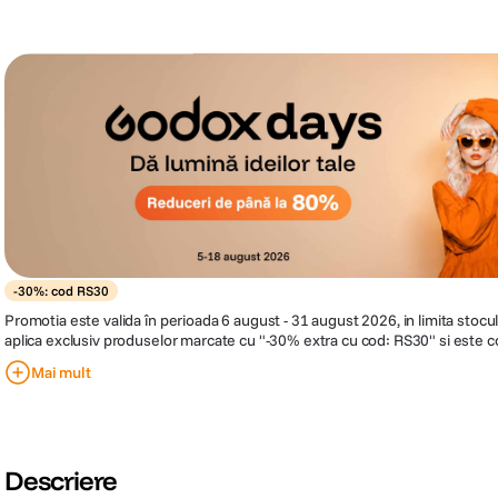
-30%: cod RS30
Promotia este valida în perioada 6 august - 31 august 2026, in limita stocului disponibil. Reducerea se
aplica exclusiv produselor marcate cu "-30% extra cu cod: RS30" si este co
de discount RS30 in cosul de cumparaturi, inainte de finalizarea comenzii
Mai mult
30% din pretul afisat al produselor eligibile. Compania isi rezerva dreptul
in orice moment, fara o notificare prealabila.
Descriere