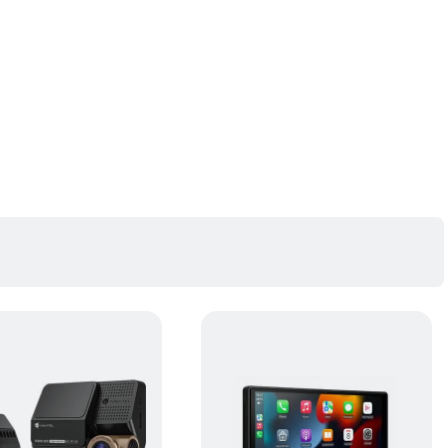
 2560 x 1440 pixeli, oferindu-va videoclipuri pline de detalii.