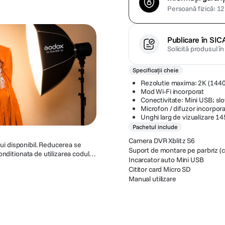
Persoană fizică: 12 
Publicare în SIC
Solicită produsul î
Specificații cheie
Rezolutie maxima: 2K (144
Mod Wi-Fi incorporat
Conectivitate: Mini USB; sl
Microfon / difuzor incorpora
Unghi larg de vizualizare 14
Pachetul include
Camera DVR Xblitz S6
Suport de montare pe parbriz (
nditionata de utilizarea codului
Incarcator auto Mini USB
. Acest cod ofera o reducere de
Cititor card Micro SD
 de a modifica sau anula promotia
Manual utilizare