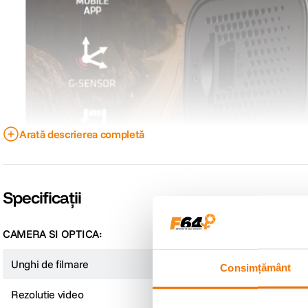
Arată descrierea completă
Specificații
CAMERA SI OPTICA:
Unghi de filmare
140°
Consimțământ
Rezolutie video
2K