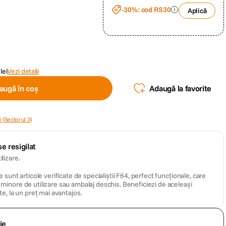
-30%: cod RS30
Aplică
lei
Vezi detalii
augă în coș
Adaugă la favorite
 (Sectorul 3)
e resigilat
lizare.
 sunt articole verificate de specialiștii F64, perfect funcționale, care
inore de utilizare sau ambalaj deschis. Beneficiezi de aceleași
te, la un preț mai avantajos.
ie