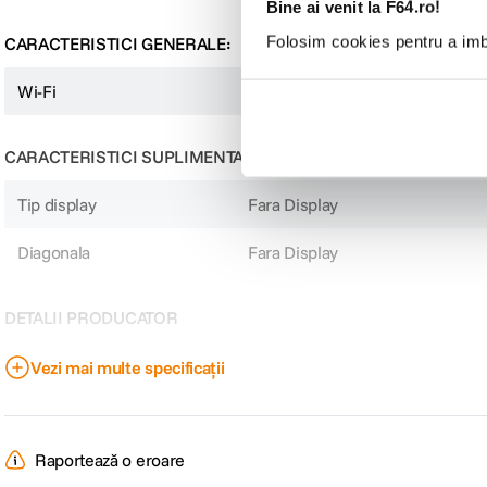
Bine ai venit la F64.ro!
Folosim cookies pentru a imbu
CARACTERISTICI GENERALE:
Wi-Fi
Da
CARACTERISTICI SUPLIMENTARE:
Tip display
Fara Display
Diagonala
Fara Display
DETALII PRODUCATOR
Cod producator
S6
Vezi mai multe specificații
Raportează o eroare