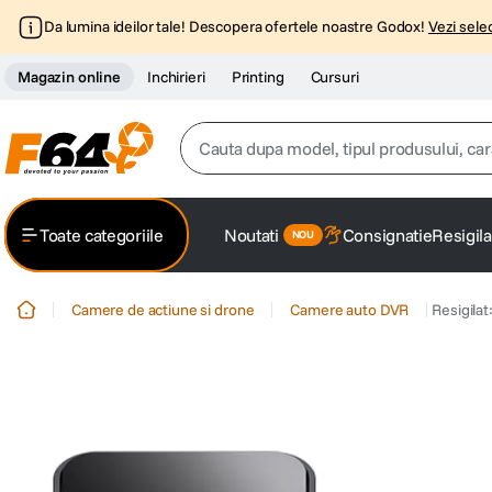
Da lumina ideilor tale! Descopera ofertele noastre Godox!
Vezi selec
Magazin online
Inchirieri
Printing
Cursuri
Cauta dupa model, tipul produsului, caracter
Top Cautari
Toate categoriile
Noutati
Consignatie
Resigila
canon g7x
1
.
Camere de actiune si drone
Camere auto DVR
Resigila
trepied
2
.
trepied telefon
3
.
peak design
4
.
canon sx740 hs
5
.