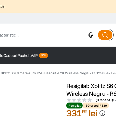
tia!
istici...
te
Cadouri
Pachete
VIP
t: Xblitz S6 Camera Auto DVR Rezolutie 2K Wireless Negru - RS125064717-
Resigilat: Xblitz S
Wireless Negru - 
(
0 recenzii
)
C
Resigilat
-30%: cod RS30
331
lei
92