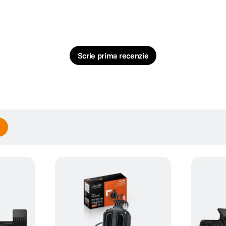
Scrie prima recenzie
ps; in format .MOV cu codificare H.264, inregistrand imagini cu dimensiunea de