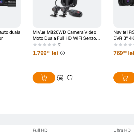
auto duala
MiVue M820WD Camera Video
Navitel R
or
Moto Duala Full HD WiFi Senzor
DVR 3" 4
Sony STARVIS
(0)
1
.
799
lei
769
le
00
99
Full HD
Ultra HD