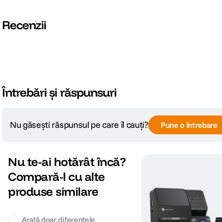
Recenzii
Întrebări și răspunsuri
Nu găsești răspunsul pe care îl cauți?
Pune o întrebare
Camera de bord Xblitz S6 accepta rezolutia de 2K (1440p) @ 30f
Nu te-ai hotărât încă?
Compară-l cu alte
produse similare
Arată doar diferențele