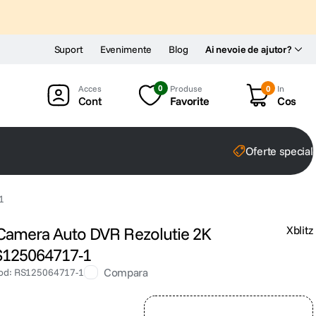
Suport
Evenimente
Blog
Ai nevoie de ajutor?
0
Produse
0
In
Cont
Favorite
Cos
Oferte special
1
6 Camera Auto DVR Rezolutie 2K
Xblitz
RS125064717-1
Compara
od
:
RS125064717-1