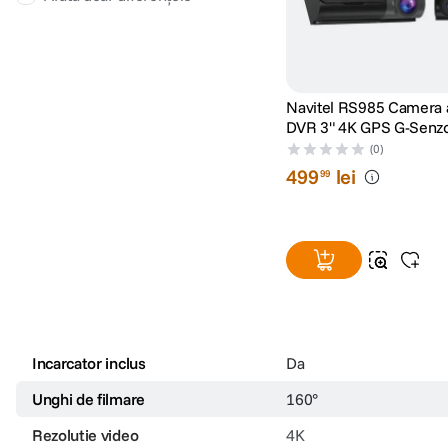
Navitel RS985 Camera 
DVR 3" 4K GPS G-Senz
(0)
499
lei
99
Incarcator inclus
Da
Unghi de filmare
160°
Rezolutie video
4K