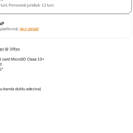
luni.
Persoană juridică: 12 luni.
AP
n platformă.
Vezi detalii
0p) @ 30fps
ot card MicroSD Clasa 10+
t
5°
cu banda dublu adeziva)