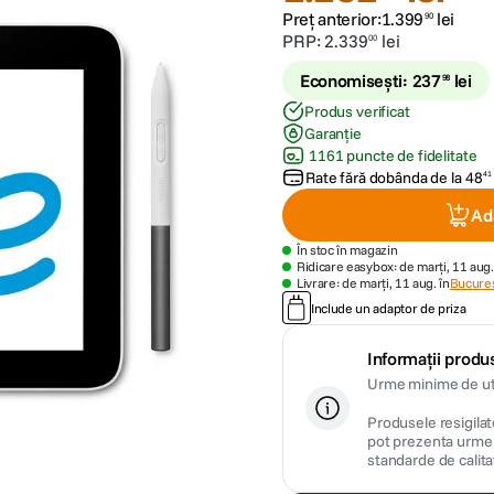
Preț anterior:
1
.
399
lei
90
PRP:
2
.
339
lei
00
Economisești:
237
lei
98
Produs verificat
Garanție
1161 puncte de fidelitate
Rate fără dobânda de la
48
41
Ad
În stoc în magazin
Ridicare easybox: de marți, 11 aug.
Livrare: de marți, 11 aug. în
Bucures
Include un adaptor de priza
Informații produs
Urme minime de uti
Produsele resigilate
pot prezenta urme m
standarde de calita