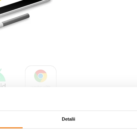
ne Standard Pen inclus faciliteaza trasarea de linii groase si subtiri, sterge
Detalii
m ar fi zoom in si zoom out. Cu ajutorul tehnologiei de rezonanta electromagnet