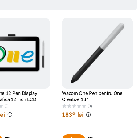
e pentru a transfera video, energie si control printr-un singur
e 12 Pen Display
Wacom One Pen pentru One
rafica 12 inch LCD
Creative 13"
(0)
(0)
lei
183
lei
00