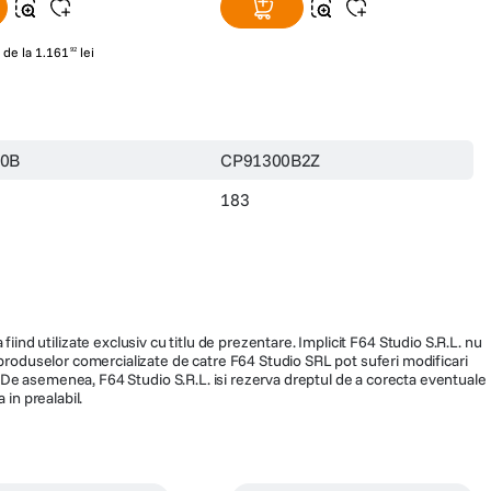
de la
1
.
161
lei
92
0B
CP91300B2Z
183
fiind utilizate exclusiv cu titlu de prezentare. Implicit F64 Studio S.R.L. nu
a produselor comercializate de catre F64 Studio SRL pot suferi modificari
ra. De asemenea, F64 Studio S.R.L. isi rezerva dreptul de a corecta eventuale
 in prealabil.