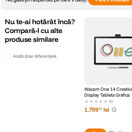
Nu te-ai hotărât încă?
Compară-l cu alte
produse similare
Arată doar diferențele
Conectivitate versatila
Utilizati oricare dintre cele doua porturi USB-C pentru a va conect
Wacom One 14 Creativ
cablu. Sau folositi adaptorul de alimentare inclus cu cel de-al doile
Display Tableta Grafica
(0)
1
.
799
lei
90