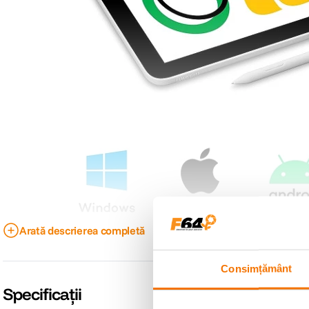
Arată descrierea completă
Pixul standard Wacom One
Suportand 4096 de niveluri de presiune si o inclinare de 60°, stiloul Wacom O
Consimțământ
manerul texturat, care poate fi personalizat cu functii utilizate frecvent, cu
lucrati fara intreruperi.
Specificații