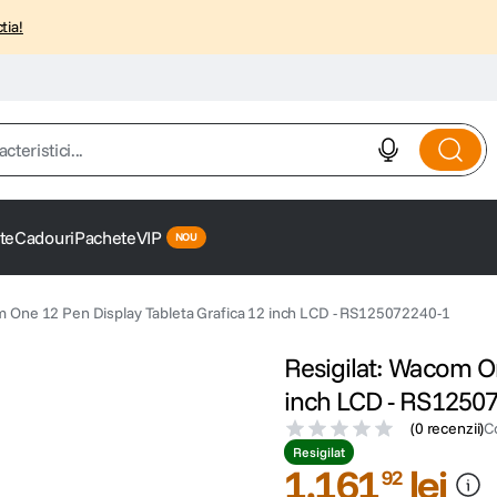
tia!
istici...
te
Cadouri
Pachete
VIP
m One 12 Pen Display Tableta Grafica 12 inch LCD - RS125072240-1
Resigilat: Wacom On
inch LCD - RS1250
(
0 recenzii
)
C
Resigilat
1
.
161
lei
92