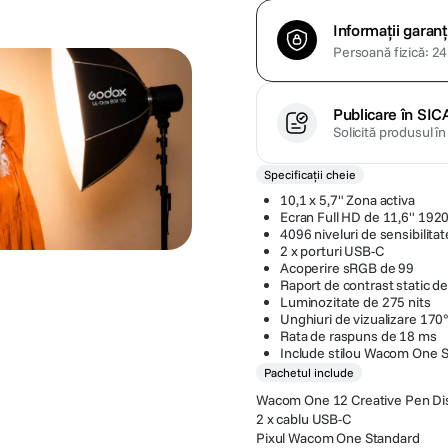
Informații garanț
Persoană fizică: 24 
Publicare în SIC
Solicită produsul î
Specificații cheie
10,1 x 5,7" Zona activa
Ecran Full HD de 11,6" 1920
4096 niveluri de sensibilitat
2 x porturi USB-C
Acoperire sRGB de 99
Raport de contrast static d
Luminozitate de 275 nits
Unghiuri de vizualizare 170
Rata de raspuns de 18 ms
Include stilou Wacom One 
Pachetul include
Wacom One 12 Creative Pen Di
2 x cablu USB-C
Pixul Wacom One Standard