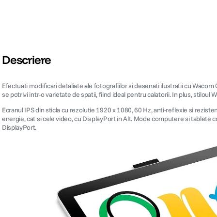
Descriere
Efectuati modificari detaliate ale fotografiilor si desenati ilustratii cu Wa
se potrivi intr-o varietate de spatii, fiind ideal pentru calatorii. In plus, sti
Ecranul IPS din sticla cu rezolutie 1920 x 1080, 60 Hz, anti-reflexie si rezi
energie, cat si cele video, cu DisplayPort in Alt. Mode computere si tablete
DisplayPort.