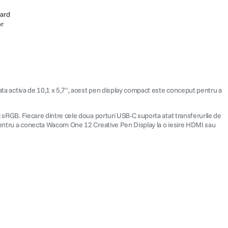
dard
or
afata activa de 10,1 x 5,7", acest pen display compact este conceput pentru a
ri sRGB. Fiecare dintre cele doua porturi USB-C suporta atat transferurile de
at pentru a conecta Wacom One 12 Creative Pen Display la o iesire HDMI sau