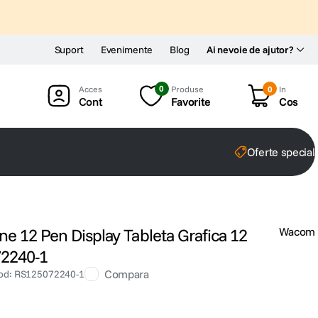
Suport
Evenimente
Blog
Ai nevoie de ajutor?
0
Produse
0
In
Cont
Favorite
Cos
Oferte special
e 12 Pen Display Tableta Grafica 12
Wacom
72240-1
Compara
od
:
RS125072240-1