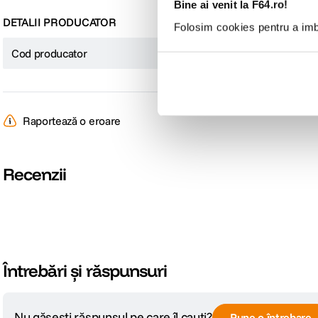
Bine ai venit la F64.ro!
DETALII PRODUCATOR
Folosim cookies pentru a imbu
Cod producator
DTC121W0B
Raportează o eroare
Recenzii
Întrebări și răspunsuri
Nu găsești răspunsul pe care îl cauți?
Pune o întrebare