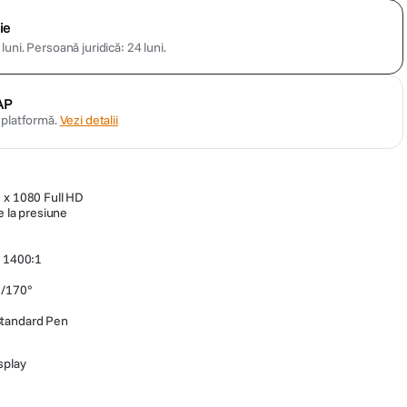
ie
luni.
Persoană juridică: 24 luni.
AP
n platformă.
Vezi detalii
 x 1080 Full HD
e la presiune
e 1400:1
°/170°
Standard Pen
splay