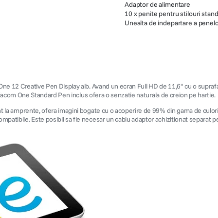
Adaptor de alimentare
10 x penite pentru stilouri stan
Unealta de indepartare a penel
com One 12 Creative Pen Display alb. Avand un ecran Full HD de 11,6" cu o supr
loul Wacom One Standard Pen inclus ofera o senzatie naturala de creion pe hartie.
stent la amprente, ofera imagini bogate cu o acoperire de 99% din gama de culo
 compatibile. Este posibil sa fie necesar un cablu adaptor achizitionat separ