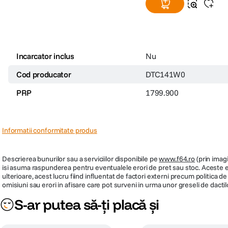
Incarcator inclus
Nu
Cod producator
DTC141W0
PRP
1799.900
Informatii conformitate produs
Descrierea bunurilor sau a serviciilor disponibile pe
www.f64.ro
(prin imagi
isi asuma raspunderea pentru eventualele erori de pret sau stoc. Aceste ero
ulterioare, acest lucru fiind influentat de factori externi precum politica 
omisiuni sau erori in afisare care pot surveni in urma unor greseli de dactil
S-ar putea să-ți placă și
Compatibilitate