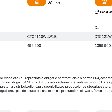
Resigilat
Da
CTC4110WLW1B
DTC121W
499.900
1399.900
ni, video etc.) nu reprezinta o obligatie contractuala din partea F64, acestea 
ri nu obliga F64 Studio S.R.L. la nicio actiune. Preturile si disponibilitate
de preturi a distribuitorilor sau disponibilitatea produselor pe stocul acesto
ografiere, lipsa de acuratete sau erori ale produselor software, fara a anunta