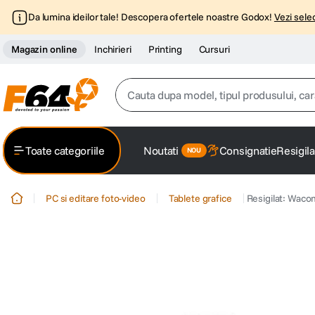
Da lumina ideilor tale! Descopera ofertele noastre Godox!
Vezi selec
Magazin online
Inchirieri
Printing
Cursuri
Cauta dupa model, tipul produsului, caracter
Top Cautari
Toate categoriile
Noutati
Consignatie
Resigila
canon g7x
1
.
PC si editare foto-video
Tablete grafice
Resigilat: Waco
trepied
2
.
trepied telefon
3
.
peak design
4
.
canon sx740 hs
5
.