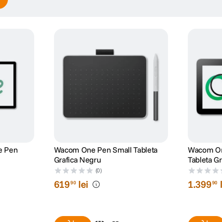
a la DisplayPort in Alt. Mode compatibil cu dispozitivele compatibil
e Pen
Wacom One Pen Small Tableta
Wacom On
a port.
Grafica Negru
Tableta G
(0)
619
lei
1
.
399
90
90