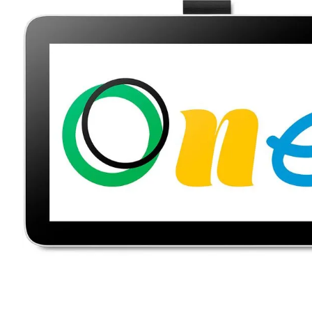
lavaliera
6
.
card memorie
7
.
dji mic mini
8
.
dji osmo
9
.
insta 360
10
.