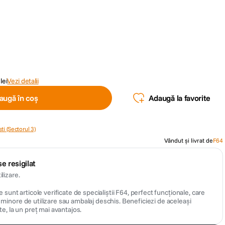
lei
Vezi detalii
augă în coș
Adaugă la favorite
ti (Sectorul 3)
Vândut și livrat de
F64
e resigilat
lizare.
 sunt articole verificate de specialiștii F64, perfect funcționale, care
inore de utilizare sau ambalaj deschis. Beneficiezi de aceleași
te, la un preț mai avantajos.