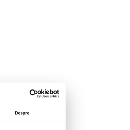
rea usoara si adaugarea de umbre. Doua butoane laterale se aliniaza pe
Despre
ica (EMR), stiloul nu necesita baterii sau reincarcare, permitandu-va sa