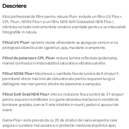
Descriere
Kitul profesional de filtre pentru natura Plus+ include un filtru UV Plus+,
CPL Plus+, ND64 Plus+ si un filtru ND8 Soft Graduated ND8 Plus+,
oferindu-va toate instrumentele creative esentiale pentru a va imbunatati
fotografiile in natura.
Filtrul UV Plus+
opreste razele ultraviolete sa ajunga pe senzor si va
protejeaza obiectivul de zgarieturi, apa, murdarie si amprente.
Filtrul de polarizare CPL Plus+
reduce lumina reflectata (polarizata),
marind contrastul si imbunatatind saturatia si vibratia culorilor.
Filtrul ND64 Plus+
blocheaza o cantitate fixa de lumina de 6 stopuri f,
permitand viteze mai mici ale obturatorului pentru expuneri lungi si
diafragme mai mari pentru efecte de adancime a campului.
Filtrul Soft Grad ND8 Plus+
ofera o reducere fixa a luminii de 3 f-stopuri
pentru expuneri echilibrate si o gama dinamica mai buna in conditii de
iluminare gradata, cum ar fi cele intalnite in munti, paduri si apusuri de
soare.
Gama Plus+ este prevazuta cu 20 de straturi de nano-acoperire care
asigura o curatare mai usoara si o protectie mai buna impotriva apei,