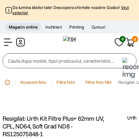
Da lumina ideilor tale! Descopera ofertele noastre Godox!
Vezi
selectia!
Magazin online
Inchirieri
Printing
Cursuri
0
0
Cont
Cauta dupa model, tipul produsului, caracteristici...
Top Cautari
Accesorii foto
Filtre foto
Filtre foto filet
Resigilat:
canon g7x
1
.
trepied
2
.
Resigilat: Urth Kit Filtre Plus+ 62mm UV,
Urth
trepied telefon
3
.
CPL, ND64, Soft Grad ND8 -
RS125075848-1
peak design
4
.