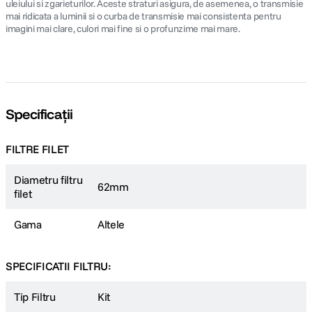
uleiului si zgarieturilor. Aceste straturi asigura, de asemenea, o transmisie
mai ridicata a luminii si o curba de transmisie mai consistenta pentru
imagini mai clare, culori mai fine si o profunzime mai mare.
Specificații
FILTRE FILET
Diametru filtru
62mm
filet
Gama
Altele
SPECIFICATII FILTRU:
Tip Filtru
Kit