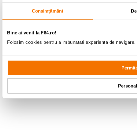
Copyright © F64 2001 - 2026
Consimțământ
Det
Parteneri tehnologie:
Bine ai venit la F64.ro!
Folosim cookies pentru a imbunatati experienta de navigare. P
Permite
Personal