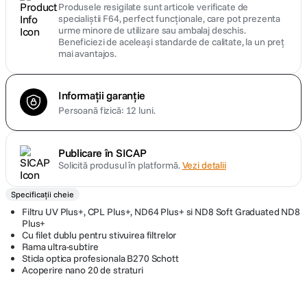
Produsele resigilate sunt articole verificate de
specialiștii F64, perfect funcționale, care pot prezenta
urme minore de utilizare sau ambalaj deschis.
Beneficiezi de aceleași standarde de calitate, la un preț
mai avantajos.
Informații garanție
Persoană fizică: 12 luni.
Publicare în SICAP
Solicită produsul în platformă.
Vezi detalii
Specificații cheie
Filtru UV Plus+, CPL Plus+, ND64 Plus+ si ND8 Soft Graduated ND8
Plus+
Cu filet dublu pentru stivuirea filtrelor
Rama ultra-subtire
Sticla optica profesionala B270 Schott
Acoperire nano 20 de straturi