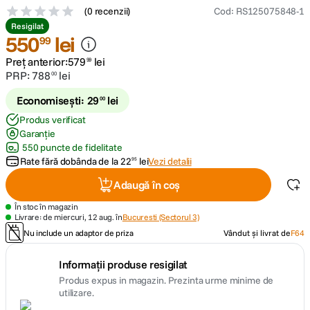
(
0 recenzii
)
Cod
:
RS125075848-1
Resigilat
canon sx740 hs
5
.
550
lei
99
Preț anterior:
579
lei
lavaliera
99
6
.
PRP:
788
lei
00
ulanzi
7
.
Economisești:
29
lei
00
Produs verificat
godox
8
.
Garanție
550 puncte de fidelitate
Rate fără dobânda de la
card memorie
22
lei
Vezi detalii
95
9
.
Adaugă în coș
nou
10
.
În stoc în magazin
Livrare: de miercuri, 12 aug. în
Bucuresti (Sectorul 3)
Nu include un adaptor de priza
Vândut și livrat de
F64
Informații produse resigilat
Produs expus in magazin. Prezinta urme minime de
utilizare.