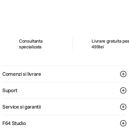
Descopera inspiratie, recomandari utile,
ghiduri foto-video si oferte pregatite special
pentru tine.
Consultanta
Livrare gratuita pe
specializata
499lei
Comenzi si livrare
Suport
Service si garantii
F64 Studio