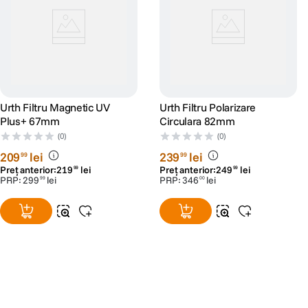
Urth Filtru Magnetic UV
Urth Filtru Polarizare
Plus+ 67mm
Circulara 82mm
(0)
(0)
209
lei
239
lei
99
99
Preț anterior:
219
lei
Preț anterior:
249
lei
99
99
PRP:
299
lei
PRP:
346
lei
99
00
Alatura-te comunitatii creatorilor