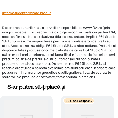
Informatii conformitate produs
Descrierea bunurilor sau a serviciilor disponibile pe
www.f64.ro
(prin
imagini, video etc.) nu reprezinta o obligatie contractuala din partea F64,
acestea fiind utilizate exclusiv cu titlu de prezentare. Implicit F64 Studio
S.R.L. nu isi asuma raspunderea pentru eventualele erori de pret sau
stoc. Aceste erori nu obliga F64 Studio S.R.L. la nicio actiune. Preturile si
disponibilitatea produselor comercializate de catre F64 Studio SRL pot
suferi modificari ulterioare, acest lucru fiind influentat de factori externi
precum politica de preturi a distribuitorilor sau disponibilitatea
produselor pe stocul acestora. De asemenea, F64 Studio S.R.L. isi
rezerva dreptul de a corecta eventuale omisiuni sau erori in afisare care
pot surveni in urma unor greseli de dactilografiere, lipsa de acuratete
sau erori ale produselor software, fara a anunta in prealabil.
S-ar putea să-ți placă și
-12% cod eclipsa12