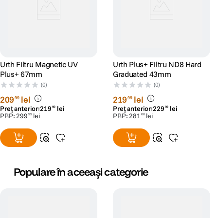
Urth Filtru Magnetic UV
Urth Plus+ Filtru ND8 Hard
Plus+ 67mm
Graduated 43mm
(0)
(0)
209
lei
219
lei
99
99
Preț anterior:
219
lei
Preț anterior:
229
lei
99
99
PRP:
299
lei
PRP:
281
lei
99
00
Populare în aceeași categorie