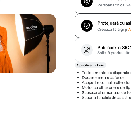
Persoană fizică: 24 
Protejează cu a
Creează fără griji.
A
Publicare în SIC
Solicită produsul î
Specificații cheie
Trei elemente de dispersie
Doua elemente asferice
Acoperire cu mai multe stra
Motor cu ultrasunete de tip 
Suprasarcina manuala de fo
Suporta functiile de asistar