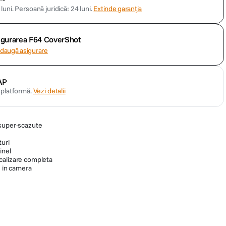
luni.
Persoană juridică: 24 luni.
Extinde garanția
sigurarea F64 CoverShot
daugă asigurare
AP
n platformă.
Vezi detalii
 super-scazute
turi
inel
calizare completa
e in camera