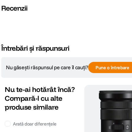
DIMENSIUNE / GREUTATE:
Recenzii
Lungime
73,4x81,5 mm
Greutate
464g
DETALII PRODUCATOR
Întrebări și răspunsuri
Cod producator
4960000000000
Nu găsești răspunsul pe care îl cauți?
Pune o întrebare
Nu te-ai hotărât încă?
Compară-l cu alte
produse similare
Arată doar diferențele