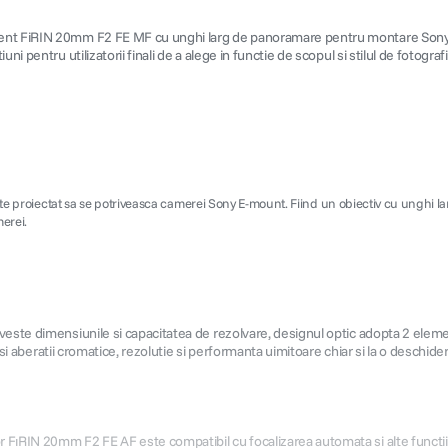
istent FiRIN 20mm F2 FE MF cu unghi larg de panoramare pentru montare Sony
 pentru utilizatorii finali de a alege in functie de scopul si stilul de fotograf
e proiectat sa se potriveasca camerei Sony E-mount. Fiind un obiectiv cu unghi lar
merei.
este dimensiunile si capacitatea de rezolvare, designul optic adopta 2 element
i si aberatii cromatice, rezolutie si performanta uimitoare chiar si la o deschide
ıRIN 20mm F2 FE AF este compatibil cu focalizarea automata si alte functii ale