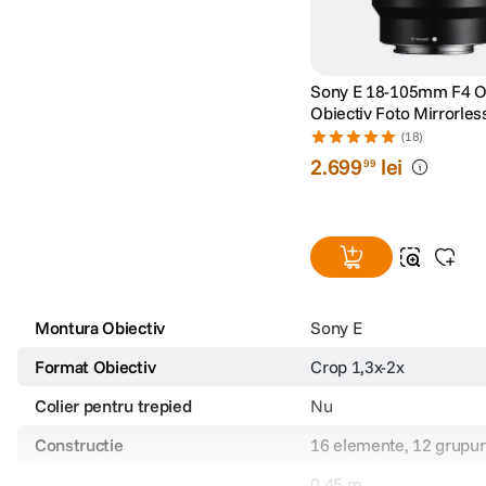
Sony E 18-105mm F4 
Obiectiv Foto Mirrorles
(18)
2
.
699
lei
99
Montura Obiectiv
Sony E
Format Obiectiv
Crop 1,3x-2x
Colier pentru trepied
Nu
Constructie
16 elemente, 12 grupur
0.45 m