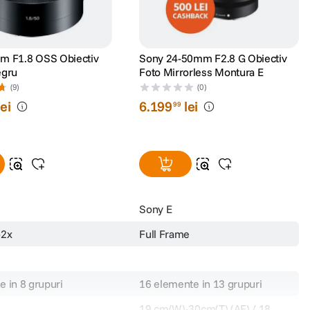
m F1.8 OSS Obiectiv
Sony 24-50mm F2.8 G Obiectiv
egru
Foto Mirrorless Montura E
(9)
(0)
lei
6
.
199
lei
99
Sony E
-2x
Full Frame
e in 8 grupuri
16 elemente in 13 grupuri
19 cm(W)-30cm(T) (AF) / 18