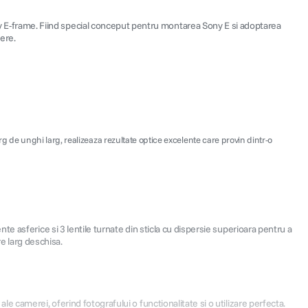
 E-frame. Fiind special conceput pentru montarea Sony E si adoptarea
iere.
g de unghi larg, realizeaza rezultate optice excelente care provin dintr-o
e asferice si 3 lentile turnate din sticla cu dispersie superioara pentru a
re larg deschisa.
 camerei, oferind fotografului o functionalitate si o utilizare perfecta.