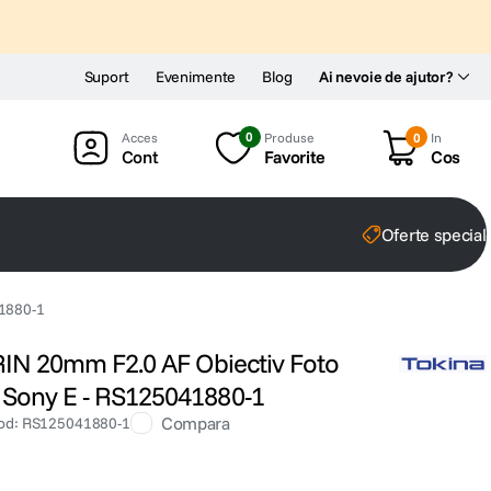
Suport
Evenimente
Blog
Ai nevoie de ajutor?
0
Produse
0
In
Cont
Favorite
Cos
Oferte special
41880-1
iRIN 20mm F2.0 AF Obiectiv Foto
 Sony E - RS125041880-1
Compara
od
:
RS125041880-1