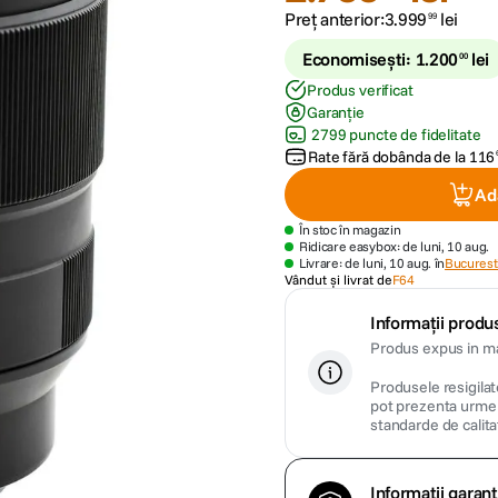
Preț anterior:
3
.
999
lei
99
Economisești:
1
.
200
lei
00
Produs verificat
Garanție
2799 puncte de fidelitate
Rate fără dobânda de la
116
Ad
În stoc în magazin
Ridicare easybox: de luni, 10 aug.
Livrare: de luni, 10 aug. în
Bucuresti
Vândut și livrat de
F64
Informații produs
Produs expus in mag
Produsele resigilate
pot prezenta urme m
standarde de calita
Informații garanț