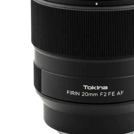
canon sx740 hs
6
.
card memorie
7
.
sony fx
8
.
dji mic mini
9
.
dji osmo pocket 4
10
.