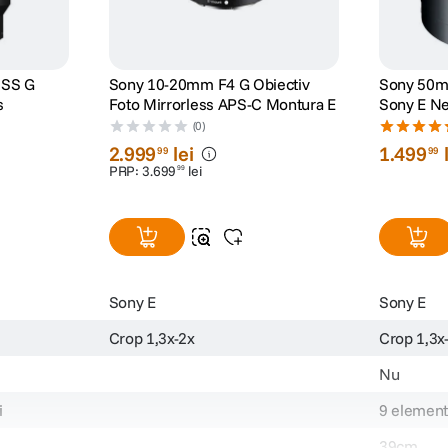
OSS G
Sony 10-20mm F4 G Obiectiv
Sony 50m
s
Foto Mirrorless APS-C Montura E
Sony E N
(0)
2
.
999
lei
1
.
499
99
99
PRP:
3
.
699
lei
99
Sony E
Sony E
Crop 1,3x-2x
Crop 1,3x
Nu
i
9 element
39cm