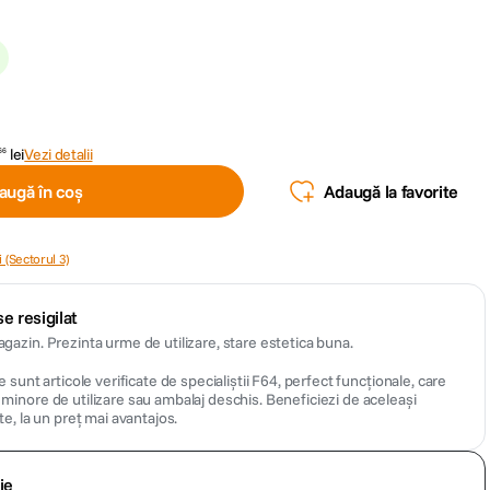
lei
Vezi detalii
66
augă în coș
Adaugă la favorite
 (Sectorul 3)
e resigilat
azin. Prezinta urme de utilizare, stare estetica buna.
 sunt articole verificate de specialiștii F64, perfect funcționale, care
inore de utilizare sau ambalaj deschis. Beneficiezi de aceleași
te, la un preț mai avantajos.
ie