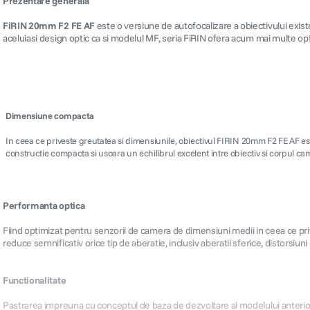
Prezentare generala
FiRIN 20mm F2 FE AF
este o versiune de autofocalizare a obiectivului ex
aceluiasi design optic ca si modelul MF, seria FiRIN ofera acum mai multe optiuni
Dimensiune compacta
In ceea ce priveste greutatea si dimensiunile, obiectivul FIRIN 20mm F2 FE AF est
constructie compacta si usoara un echilibrul excelent intre obiectiv si corpul ca
Performanta optica
Fiind optimizat pentru senzorii de camera de dimensiuni medii in ceea ce priv
reduce semnificativ orice tip de aberatie, inclusiv aberatii sferice, distorsiun
Functionalitate
Pastrarea impreuna cu conceptul de baza de dezvoltare al modelului anterior F