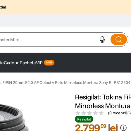
tia!
istici...
te
Cadouri
Pachete
VIP
ina FiRIN 20mm F2.0 AF Obiectiv Foto Mirrorless Montura Sony E - RS1250
Resigilat: Tokina F
Mirrorless Montura
(
0 recenzii
)
C
Resigilat
2
.
799
lei
99