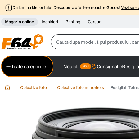
Da lumina ideilor tale! Descopera ofertele noastre Godox!
Vezi selec
Magazin online
Inchirieri
Printing
Cursuri
Cauta dupa model, tipul produsului, caracter
Top Cautari
Toate categoriile
Noutati
Consignatie
Resigila
canon g7x
1
.
Obiective foto
Obiective foto mirrorless
Resigilat: Tok
trepied
2
.
trepied telefon
3
.
peak design
4
.
lavaliera
5
.