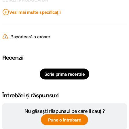
Vezi mai multe specificații
Cod producator
CEBG240T.CE7
Raportează o eroare
Recenzii
Scrie prima recenzie
Întrebări și răspunsuri
Nu găsești răspunsul pe care îl cauți?
Pune o întrebare