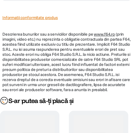
Informatii conformitate produs
Descrierea bunurilor sau a serviciilor disponibile pe
www.f64.ro
(prin
imagini, video etc.) nu reprezinta o obligatie contractuala din partea F64,
acestea fiind utilizate exclusiv cu titlu de prezentare. Implicit F64 Studio
S.R.L. nu isi asuma raspunderea pentru eventualele erori de pret sau
stoc. Aceste erori nu obliga F64 Studio S.R.L. la nicio actiune. Preturile si
disponibilitatea produselor comercializate de catre F64 Studio SRL pot
suferi modificari ulterioare, acest lucru fiind influentat de factori externi
precum politica de preturi a distribuitorilor sau disponibilitatea
produselor pe stocul acestora. De asemenea, F64 Studio S.R.L. isi
rezerva dreptul de a corecta eventuale omisiuni sau erori in afisare care
pot surveni in urma unor greseli de dactilografiere, lipsa de acuratete
sau erori ale produselor software, fara a anunta in prealabil.
S-ar putea să-ți placă și