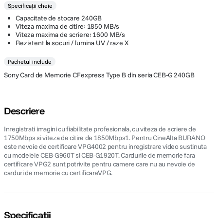
Specificații cheie
20%
comenzii. Acest cod ofera o reducere de
din pretul afisat al
Capacitate de stocare 240GB
produselor eligibile. Promotia nu se cumuleaza cu alte oferte, discount-
Viteza maxima de citire: 1850 MB/s
uri sau vouchere. Compania isi rezerva dreptul de a modifica sau anula
Viteza maxima de scriere: 1600 MB/s
promotia in orice moment, fara o notificare prealabila.
Rezistent la socuri / lumina UV / raze X
Pachetul include
Sony Card de Memorie CFexpress Type B din seria CEB-G 240GB
Descriere
Inregistrati imagini cu fiabilitate profesionala, cu viteza de scriere de
1750Mbps si viteza de citire de 1850Mbps1. Pentru CineAlta BURANO
este nevoie de certificare VPG4002 pentru inregistrare video sustinuta
cu modelele CEB-G960T si CEB-G1920T. Cardurile de memorie fara
certificare VPG2 sunt potrivite pentru camere care nu au nevoie de
carduri de memorie cu certificareVPG.
Specificații