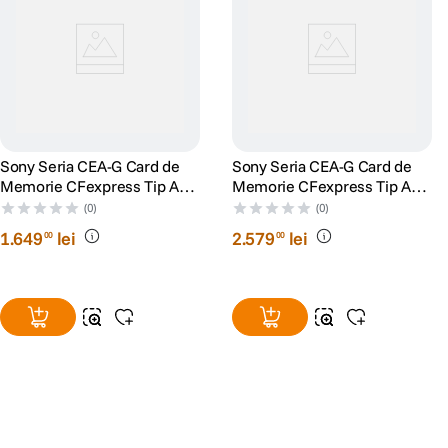
Sony Seria CEA-G Card de
Sony Seria CEA-G Card de
Memorie CFexpress Tip A
Memorie CFexpress Tip A
240GB
480GB
(0)
(0)
1
.
649
lei
2
.
579
lei
00
00
Alatura-te comunitatii creatorilor