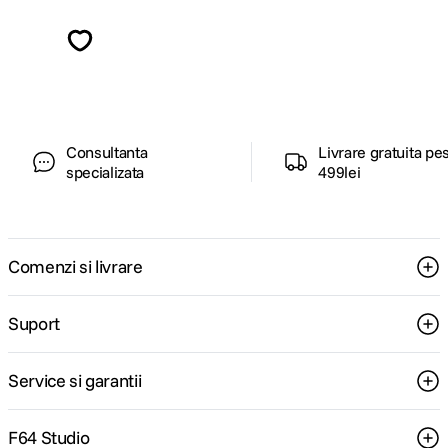
Descopera inspiratie, recomandari utile,
ghiduri foto-video si oferte pregatite special
pentru tine.
Consultanta
Livrare gratuita pe
specializata
499lei
Comenzi si livrare
Suport
Service si garantii
F64 Studio