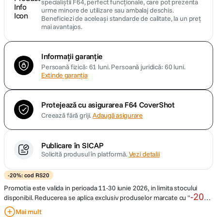
specialiștii F64, perfect funcționale, care pot prezenta
urme minore de utilizare sau ambalaj deschis.
Beneficiezi de aceleași standarde de calitate, la un preț
mai avantajos.
Informații garanție
Persoană fizică: 61 luni.
Persoană juridică: 60 luni.
Extinde garanția
Protejează cu asigurarea F64 CoverShot
Creează fără griji.
Adaugă asigurare
Publicare în SICAP
Solicită produsul în platformă.
Vezi detalii
-20%: cod RS20
Promotia este valida in perioada 11-30 iunie 2026, in limita stocului
-20%
disponibil. Reducerea se aplica exclusiv produselor marcate cu "
cu cod RS20
" si este conditionata de utilizarea codului de
Mai mult
RS20
discount
in cosul de cumparaturi, inainte de finalizarea