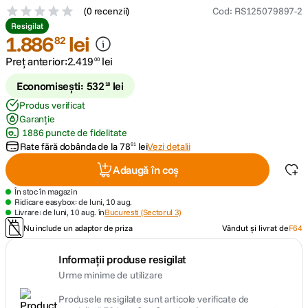
(
0 recenzii
)
Cod
:
RS125079897-2
Resigilat
lavaliera
5
.
1
.
886
lei
82
Preț anterior:
2
.
419
lei
canon sx740 hs
00
6
.
Economisești:
532
lei
18
card memorie
7
.
Produs verificat
Garanție
sony fx
8
.
1886 puncte de fidelitate
Rate fără dobânda de la
78
lei
Vezi detalii
61
dji mic mini
9
.
Adaugă în coș
În stoc în magazin
dji osmo pocket 4
10
.
Ridicare easybox: de luni, 10 aug.
Livrare: de luni, 10 aug. în
Bucuresti (Sectorul 3)
Nu include un adaptor de priza
Vândut și livrat de
F64
Informații produse resigilat
Urme minime de utilizare
Produsele resigilate sunt articole verificate de