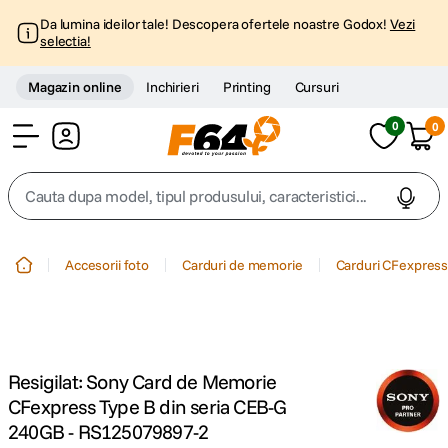
Da lumina ideilor tale! Descopera ofertele noastre Godox!
Vezi
selectia!
Magazin online
Inchirieri
Printing
Cursuri
0
0
Cont
Cauta dupa model, tipul produsului, caracteristici...
Top Cautari
Accesorii foto
Carduri de memorie
Carduri CFexpres
canon g7x
1
.
trepied
2
.
Resigilat: Sony Card de Memorie
trepied telefon
3
.
CFexpress Type B din seria CEB-G
240GB - RS125079897-2
peak design
4
.