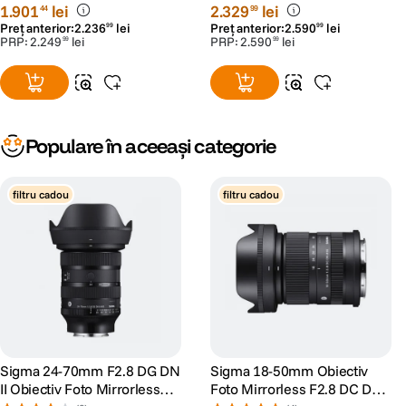
Montura RF - RS125083875-
Nota
Produsul este proiectat sa reziste la praf si stropire, dar nu este
1
.
901
lei
2
.
329
lei
44
99
1
impermeabil. Cand utilizati obiectivul intr-un mediu cu multa apa, aveti
Preț anterior:
2
.
236
lei
Preț anterior:
2
.
590
lei
99
99
grija sa nu lasati cantitati mari de apa sa ajunga pe el. Daca apa patrunde in
PRP:
2
.
249
lei
PRP:
2
.
590
lei
99
99
interiorul obiectivului, poate cauza o defectiune majora si poate face
obiectivul ireparabil.
Populare în aceeași categorie
filtru cadou
filtru cadou
Sigma 24-70mm F2.8 DG DN
Sigma 18-50mm Obiectiv
II Obiectiv Foto Mirrorless
Foto Mirrorless F2.8 DC DN