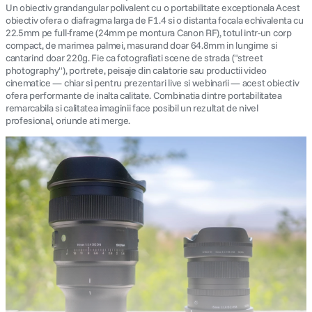
Un obiectiv grandangular polivalent cu o portabilitate exceptionala Acest
obiectiv ofera o diafragma larga de F1.4 si o distanta focala echivalenta cu
canon sx740 hs
5
.
22.5mm pe full-frame (24mm pe montura Canon RF), totul intr-un corp
compact, de marimea palmei, masurand doar 64.8mm in lungime si
cantarind doar 220g. Fie ca fotografiati scene de strada ("street
lavaliera
6
.
photography"), portrete, peisaje din calatorie sau productii video
cinematice — chiar si pentru prezentari live si webinarii — acest obiectiv
ofera performante de inalta calitate. Combinatia dintre portabilitatea
card memorie
7
.
remarcabila si calitatea imaginii face posibil un rezultat de nivel
profesional, oriunde ati merge.
ulanzi
8
.
insta 360
9
.
godox
10
.