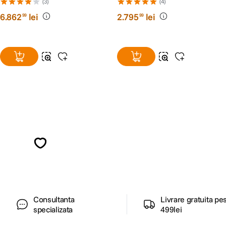
Montura Sony E
Contemporary Montura Sony
(3)
(4)
E
6
.
862
lei
2
.
795
lei
99
99
Alatura-te comunitatii creatorilor
Descopera inspiratie, recomandari utile,
ghiduri foto-video si oferte pregatite special
pentru tine.
Consultanta
Livrare gratuita pe
specializata
499lei