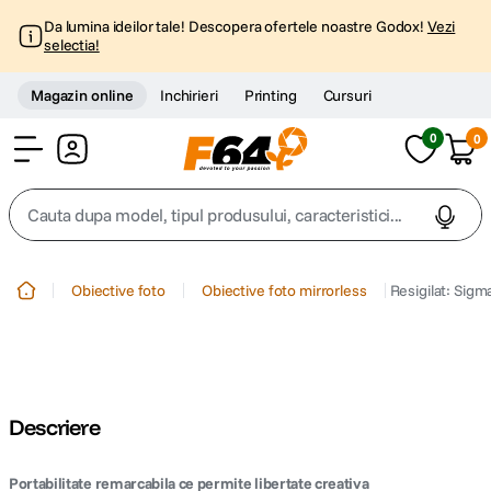
Da lumina ideilor tale! Descopera ofertele noastre Godox!
Vezi
selectia!
Magazin online
Inchirieri
Printing
Cursuri
0
0
Cont
Cauta dupa model, tipul produsului, caracteristici...
Top Cautari
Obiective foto
Obiective foto mirrorless
Resigilat: Sig
canon g7x
1
.
trepied
2
.
Descriere
trepied telefon
3
.
Portabilitate remarcabila ce permite libertate creativa
peak design
4
.