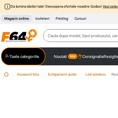
Da lumina ideilor tale! Descopera ofertele noastre Godox!
Vezi selec
Magazin online
Inchirieri
Printing
Cursuri
Cauta dupa model, tipul produsului, caracter
Top Cautari
Toate categoriile
Noutati
Consignatie
Resigila
canon g7x
1
.
Accesorii foto
Echipament audio
Linii wireless
Resi
trepied
2
.
trepied telefon
3
.
peak design
4
.
canon sx740 hs
5
.