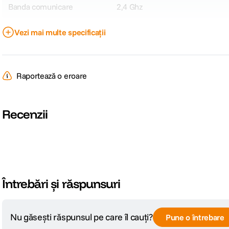
Banda comunicare
2,4 Ghz
Tip transmitator
Clip-on
Vezi mai multe specificații
CARACTERISTICI GENERALE:
Raportează o eroare
Alimentare
Acumulator integrat/ Port incar
Recenzii
DETALII PRODUCATOR
Cod producator
128738
Întrebări și răspunsuri
Nu găsești răspunsul pe care îl cauți?
Pune o întrebare