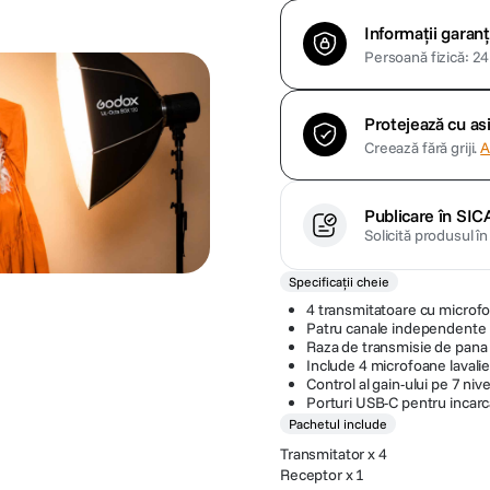
Informații garanț
Persoană fizică: 24 
Protejează cu a
Creează fără griji.
A
Publicare în SIC
Solicită produsul î
Specificații cheie
4 transmitatoare cu microfo
Patru canale independente
Raza de transmisie de pana
Include 4 microfoane lavali
Control al gain-ului pe 7 ni
Porturi USB-C pentru incar
Pachetul include
Transmitator x 4
Receptor x 1