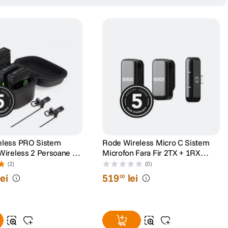
eless PRO Sistem
Rode Wireless Micro C Sistem
Wireless 2 Persoane cu
Microfon Fara Fir 2TX + 1RX
Negru USB-C
(2)
(0)
lei
519
lei
00