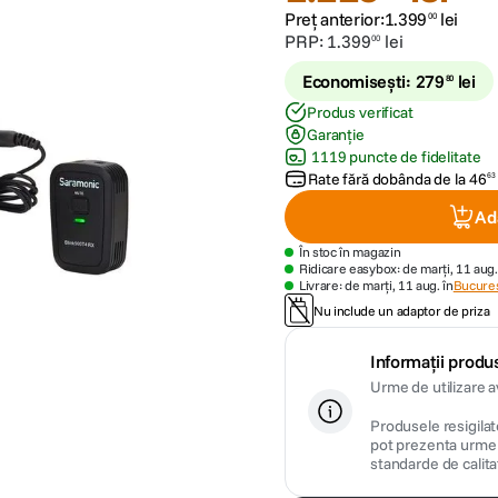
Preț anterior:
1
.
399
lei
00
PRP:
1
.
399
lei
00
Economisești:
279
lei
80
Produs verificat
Garanție
1119 puncte de fidelitate
Rate fără dobânda de la
46
63
Ad
În stoc în magazin
Ridicare easybox: de marți, 11 aug.
Livrare: de marți, 11 aug. în
Bucures
Nu include un adaptor de priza
Informații produs
Urme de utilizare 
Produsele resigilate
pot prezenta urme m
standarde de calita