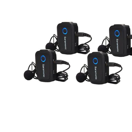
lavaliera
6
.
sony fx
7
.
card memorie
8
.
dji mic mini
9
.
dji osmo
10
.