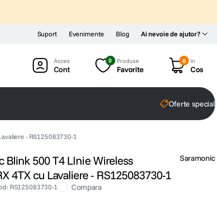
Suport
Evenimente
Blog
Ai nevoie de ajutor?
0
Produse
0
In
Cont
Favorite
Cos
Oferte special
 Lavaliere - RS125083730-1
c Blink 500 T4 LInie Wireless
Saramonic
X 4TX cu Lavaliere - RS125083730-1
Compara
od
:
RS125083730-1