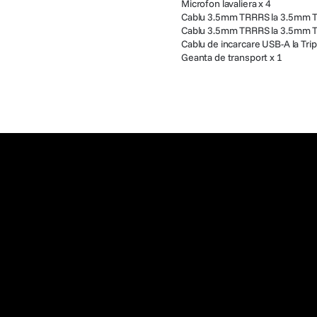
Microfon lavaliera x 4
Cablu 3.5mm TRRRS la 3.5mm T
Cablu 3.5mm TRRRS la 3.5mm T
Cablu de incarcare USB-A la Tri
Geanta de transport x 1