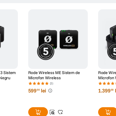
3 Sistem
Rode Wireless ME Sistem de
Rode Wir
 Negru
Microfon Wireless
Microfon 
Lavaliere
(3)
599
lei
1
.
399
00
00