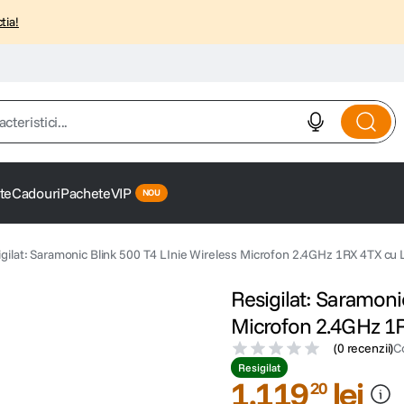
tia!
istici...
te
Cadouri
Pachete
VIP
gilat: Saramonic Blink 500 T4 LInie Wireless Microfon 2.4GHz 1RX 4TX cu
Resigilat: Saramoni
Microfon 2.4GHz 1R
(
0 recenzii
)
C
Resigilat
1
.
119
lei
20