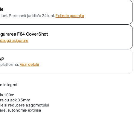
ie
luni.
Persoană juridică: 24 luni.
Extinde garanția
sigurarea F64 CoverShot
daugă asigurare
AP
n platformă.
Vezi detalii
n integrat
 la 100m
era cu jack 3.5mm
vele si reducere a zgomotului
care, autonomie extinsa