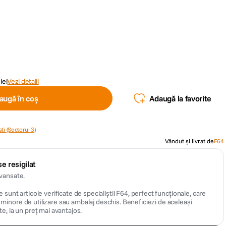
lei
Vezi detalii
augă în coș
Adaugă la favorite
ti (Sectorul 3)
Vândut și livrat de
F64
e resigilat
avansate.
 sunt articole verificate de specialiștii F64, perfect funcționale, care
inore de utilizare sau ambalaj deschis. Beneficiezi de aceleași
te, la un preț mai avantajos.