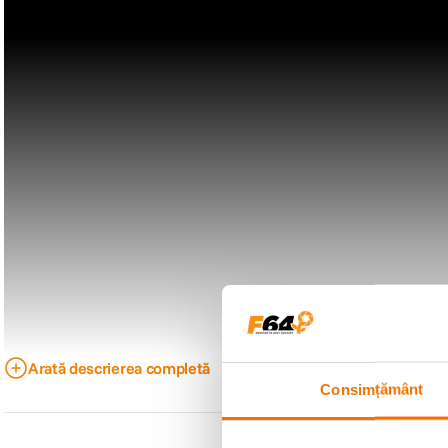
Arată descrierea completă
Consimțământ