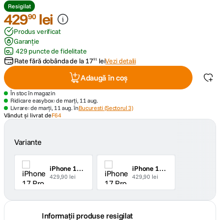
Resigilat
429
lei
90
canon sx740 hs
5
.
Produs verificat
Garanție
lavaliera
6
.
429 puncte de fidelitate
Rate fără dobânda de la
17
lei
Vezi detalii
91
sony fx
7
.
Adaugă în coș
card memorie
8
.
În stoc în magazin
Ridicare easybox: de marți, 11 aug.
Livrare: de marți, 11 aug. în
Bucuresti (Sectorul 3)
dji mic mini
Vândut și livrat de
F64
9
.
dji osmo
10
.
Variante
iPhone 17 Pro Max
iPhone 17 Pro
429,90 lei
429,90 lei
Informații produse resigilat