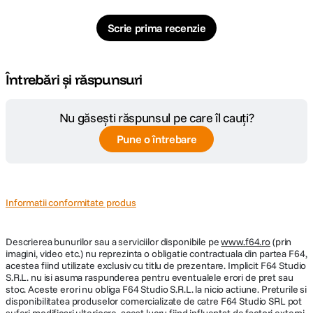
Scrie prima recenzie
Întrebări și răspunsuri
Nu găsești răspunsul pe care îl cauți?
Pune o întrebare
Informatii conformitate produs
Descrierea bunurilor sau a serviciilor disponibile pe
www.f64.ro
(prin
imagini, video etc.) nu reprezinta o obligatie contractuala din partea F64,
acestea fiind utilizate exclusiv cu titlu de prezentare. Implicit F64 Studio
S.R.L. nu isi asuma raspunderea pentru eventualele erori de pret sau
stoc. Aceste erori nu obliga F64 Studio S.R.L. la nicio actiune. Preturile si
disponibilitatea produselor comercializate de catre F64 Studio SRL pot
suferi modificari ulterioare, acest lucru fiind influentat de factori externi