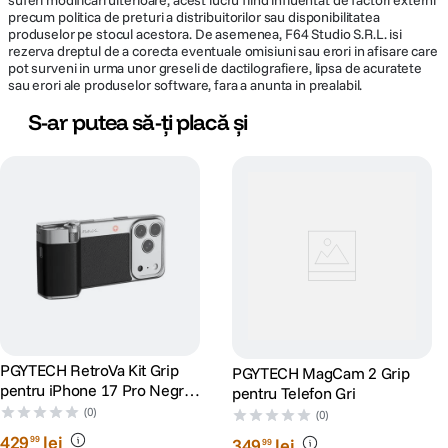
precum politica de preturi a distribuitorilor sau disponibilitatea
produselor pe stocul acestora. De asemenea, F64 Studio S.R.L. isi
rezerva dreptul de a corecta eventuale omisiuni sau erori in afisare care
pot surveni in urma unor greseli de dactilografiere, lipsa de acuratete
sau erori ale produselor software, fara a anunta in prealabil.
S-ar putea să-ți placă și
PGYTECH RetroVa Kit Grip
PGYTECH MagCam 2 Grip
pentru iPhone 17 Pro Negru
pentru Telefon Gri
Grafit
(0)
(0)
429
lei
99
349
lei
99