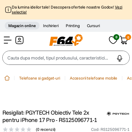
Da lumina ideilor tale! Descopera ofertele noastre Godox!
Vezi
selectia!
Magazin online
Inchirieri
Printing
Cursuri
0
0
Cont
Cauta dupa model, tipul produsului, caracteristici...
Top Cautari
Telefoane si gadget-uri
Accesorii telefoane mobile
Ac
canon g7x
1
.
trepied
2
.
Resigilat: PGYTECH Obiectiv Tele 2x
trepied telefon
3
.
pentru iPhone 17 Pro - RS125096771-1
(
0 recenzii
)
Cod
:
RS125096771-1
peak design
4
.