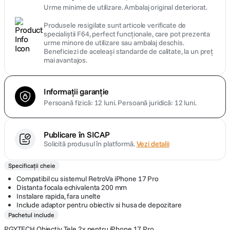
Urme minime de utilizare. Ambalaj original deteriorat.
Produsele resigilate sunt articole verificate de
specialiștii F64, perfect funcționale, care pot prezenta
urme minore de utilizare sau ambalaj deschis.
Beneficiezi de aceleași standarde de calitate, la un preț
mai avantajos.
Informații garanție
Persoană fizică: 12 luni.
Persoană juridică: 12 luni.
Publicare în SICAP
Solicită produsul în platformă.
Vezi detalii
Specificații cheie
Compatibil cu sistemul RetroVa iPhone 17 Pro
Distanta focala echivalenta 200 mm
Instalare rapida, fara unelte
Include adaptor pentru obiectiv si husa de depozitare
Pachetul include
PGYTECH Obiectiv Tele 2x pentru iPhone 17 Pro