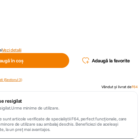
ei
Vezi detalii
augă în coș
Adaugă la favorite
ti (Sectorul 3)
Vândut și livrat de
F64
e resigilat
sigilat.Urme minime de utilizare.
 sunt articole verificate de specialiștii F64, perfect funcționale, care
inore de utilizare sau ambalaj deschis. Beneficiezi de aceleași
te, la un preț mai avantajos.