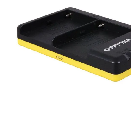
lavaliera
6
.
card memorie
7
.
ulanzi
8
.
insta 360
9
.
godox
10
.