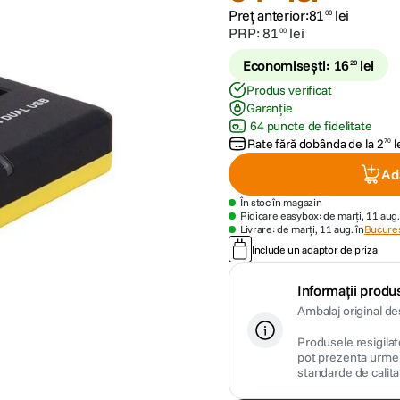
Preț anterior:
81
lei
00
PRP:
81
lei
00
Economisești:
16
lei
20
Produs verificat
Garanție
64 puncte de fidelitate
Rate fără dobânda de la
2
l
70
Ad
În stoc în magazin
Ridicare easybox: de marți, 11 aug.
Livrare: de marți, 11 aug. în
Bucures
Include un adaptor de priza
Informații produs
Ambalaj original de
Produsele resigilate
pot prezenta urme m
standarde de calita