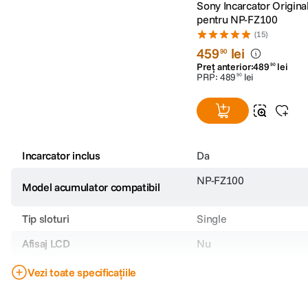
Sony Incarcator Origin
pentru NP-FZ100
(15)
459
lei
90
Preț anterior:
489
lei
90
PRP:
489
lei
90
Incarcator inclus
Da
NP-FZ100
Model acumulator compatibil
Tip sloturi
Single
Afisaj LCD
Nu
Timp de incarcare
2.5 ore
Vezi toate specificațiile
Intrare curent alternativ (AC
100 - 240V
Input)