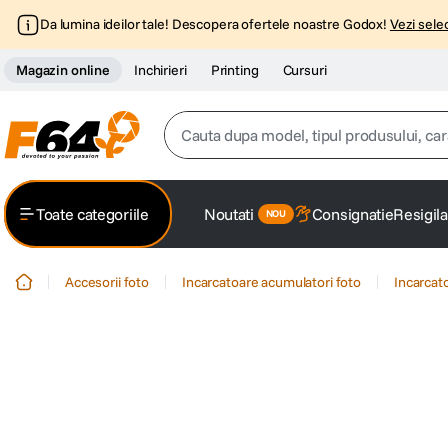
Da lumina ideilor tale! Descopera ofertele noastre Godox!
Vezi selec
Magazin online
Inchirieri
Printing
Cursuri
Cauta dupa model, tipul produsului, caracter
Top Cautari
Toate categoriile
Noutati
Consignatie
Resigila
canon g7x
1
.
Accesorii foto
Incarcatoare acumulatori foto
Incarcat
trepied
2
.
trepied telefon
3
.
peak design
4
.
canon sx740 hs
5
.