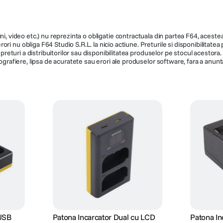
N/A
8.4 V
ni, video etc.) nu reprezinta o obligatie contractuala din partea F64, acestea 
ri nu obliga F64 Studio S.R.L. la nicio actiune. Preturile si disponibilitate
Da
Nu
de preturi a distribuitorilor sau disponibilitatea produselor pe stocul acesto
ografiere, lipsa de acuratete sau erori ale produselor software, fara a anunta
a a7 III, A7
-
Sony
BCZD1B.CE7
1525
689
56
 USB
Patona Incarcator Dual cu LCD
Patona In