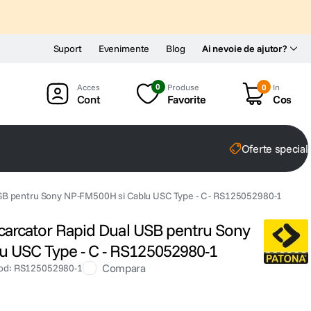
Suport
Evenimente
Blog
Ai nevoie de ajutor?
0
Produse
0
In
Cont
Favorite
Cos
Oferte special
 USB pentru Sony NP-FM500H si Cablu USC Type - C - RS125052980-1
ncarcator Rapid Dual USB pentru Sony
u USC Type - C - RS125052980-1
Compara
od
:
RS125052980-1