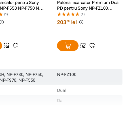
carcator pentru Sony
Patona Incarcator Premium Dual
NP-F550 NP-F750 NP-
PD pentru Sony NP-FZ100
Intrare/iesire USB-C
(1)
(1)
203
lei
00
H, NP-F730, NP-F750,
NP-FZ100
 NP-F970, NP-F550
Dual
Da
N/A
V
N/A