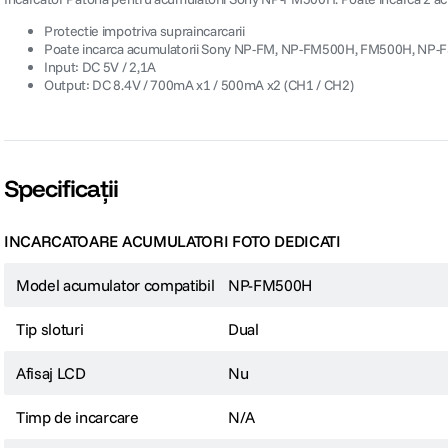
Protectie impotriva supraincarcarii
Poate incarca acumulatorii Sony NP-FM, NP-FM500H, FM500H, NP
Input: DC 5V / 2,1A
Output: DC 8.4V / 700mA x1 / 500mA x2 (CH1 / CH2)
Specificații
INCARCATOARE ACUMULATORI FOTO DEDICATI
Model acumulator compatibil
NP-FM500H
Tip sloturi
Dual
Afisaj LCD
Nu
Timp de incarcare
N/A