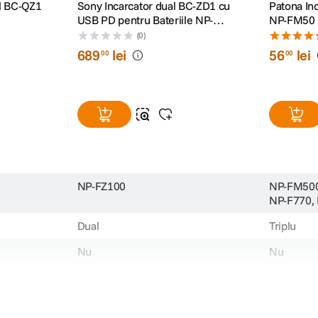
al BC-QZ1
Sony Incarcator dual BC-ZD1 cu
Patona In
USB PD pentru Bateriile NP-
NP-FM50 
FZ100
F970
(0)
689
lei
56
lei
00
00
NP-FZ100
NP-FM500
NP-F770,
Dual
Triplu
Nu
Nu
3.5 - 4.5 ore
N/A
N/A
100 - 240