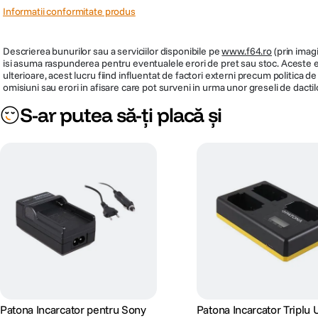
Informatii conformitate produs
Intrare curent continuu (DC
8.4 V
Input)
Descrierea bunurilor sau a serviciilor disponibile pe
www.f64.ro
(prin imagi
isi asuma raspunderea pentru eventualele erori de pret sau stoc. Aceste ero
Port USB
Nu
ulterioare, acest lucru fiind influentat de factori externi precum politica 
omisiuni sau erori in afisare care pot surveni in urma unor greseli de dactil
Alfa a9 , Alfa a7R III , Alf
Model camera compatibila
IV
S-ar putea să-ți placă și
Cod producator
BCQZ1.CEE
PRP
489.900
Patona Incarcator pentru Sony
Patona Incarcator Triplu