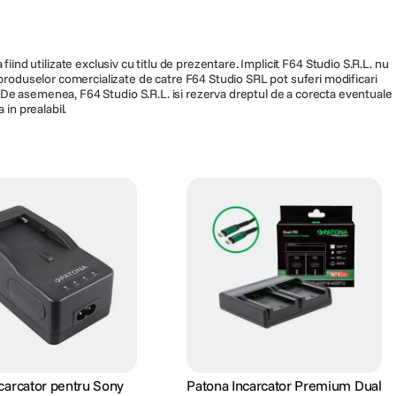
N/A
fiind utilizate exclusiv cu titlu de prezentare. Implicit F64 Studio S.R.L. nu
a produselor comercializate de catre F64 Studio SRL pot suferi modificari
Da
ra. De asemenea, F64 Studio S.R.L. isi rezerva dreptul de a corecta eventuale
 in prealabil.
Alpha A7 III, A7 3, A7M3, 7 III, 7
3, 7M3, A7 R III, A7 R 3,
A7RM3, A9, 9II
121683
203
carcator pentru Sony
Patona Incarcator Premium Dual