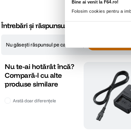
Bine ai venit la F64.ro!
Folosim cookies pentru a imbu
Întrebări și răspunsuri
Nu găsești răspunsul pe care îl cauți?
Pune o întrebare
Nu te-ai hotărât încă?
Compară-l cu alte
produse similare
Arată doar diferențele