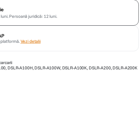
ie
luni.
Persoană juridică: 12 luni.
AP
n platformă.
Vezi detalii
arcarii
A100, DSLR-A100H, DSLR-A100W, DSLR-A100K, DSLR-A200, DSLR-A200K