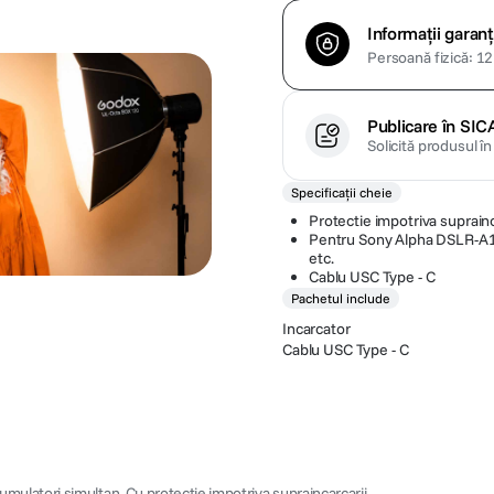
Informații garanț
Persoană fizică: 12 
Publicare în SIC
Solicită produsul î
Specificații cheie
Protectie impotriva suprainc
Pentru Sony Alpha DSLR-
etc.
Cablu USC Type - C
Pachetul include
Incarcator
Cablu USC Type - C
ulatori simultan. Cu protectie impotriva supraincarcarii.