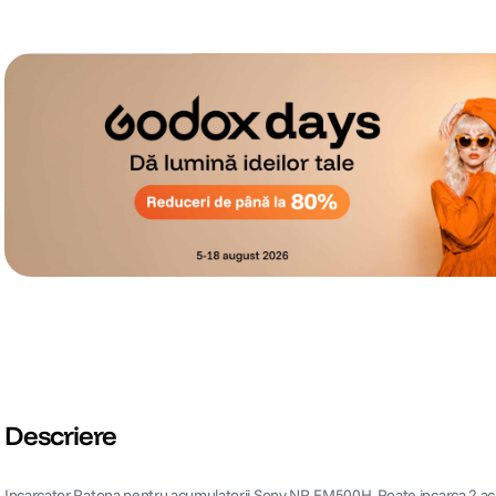
Descriere
Incarcator Patona pentru acumulatorii Sony NP-FM500H. Poate incarca 2 acum