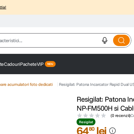
tia!
istici...
te
Cadouri
Pachete
VIP
oare acumulatori foto dedicati
Resigilat: Patona Incarcator Rapid Dual
Resigilat: Patona I
NP-FM500H si Cabl
(
0 recenzii
)
C
Resigilat
64
lei
80