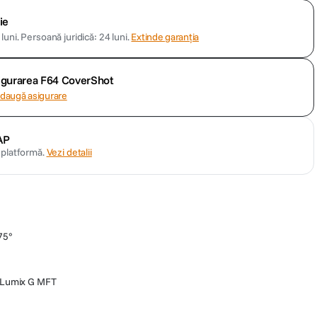
ie
luni.
Persoană juridică: 24 luni.
Extinde garanția
sigurarea F64 CoverShot
daugă asigurare
AP
n platformă.
Vezi detalii
75°
 Lumix G MFT