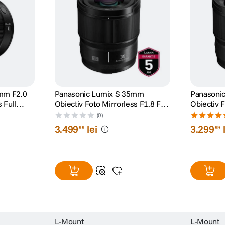
izontala a MTF indica distanta fata de
mm F2.0
Panasonic Lumix S 35mm
Panasoni
 Full
Obiectiv Foto Mirrorless F1.8 Full
Obiectiv F
Frame Montura L
Frame Mo
(0)
3
.
499
lei
3
.
299
99
99
L-Mount
L-Mount