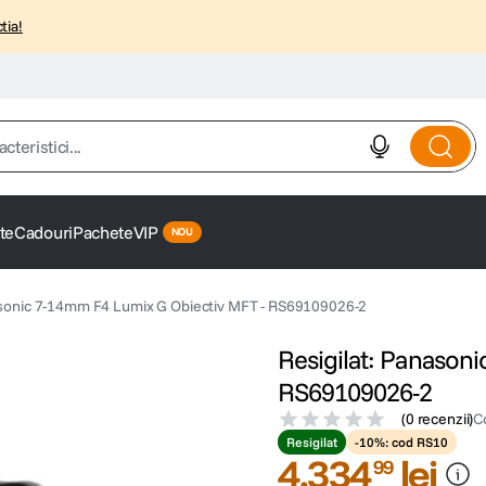
tia!
istici...
te
Cadouri
Pachete
VIP
asonic 7-14mm F4 Lumix G Obiectiv MFT - RS69109026-2
Resigilat: Panason
RS69109026-2
(
0 recenzii
)
C
Resigilat
-10%: cod RS10
4
.
334
lei
99