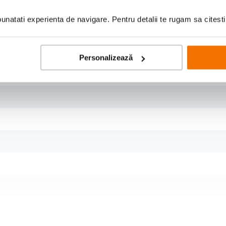
natati experienta de navigare. Pentru detalii te rugam sa citest
Personalizează
Constructie optica
16 (de) elemente in 12 (de) grupuri: -
Obiectivele asferice (ASPH) reduc dimen