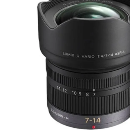
lavaliera
6
.
card memorie
7
.
dji mic mini
8
.
dji osmo
9
.
insta 360
10
.