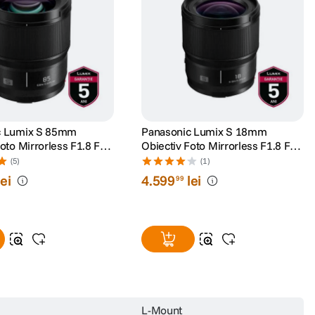
c Lumix S 85mm
Panasonic Lumix S 18mm
oto Mirrorless F1.8 Full
Obiectiv Foto Mirrorless F1.8 Full
ntura L
Frame Montura L
(5)
(1)
lei
4
.
599
lei
99
L-Mount