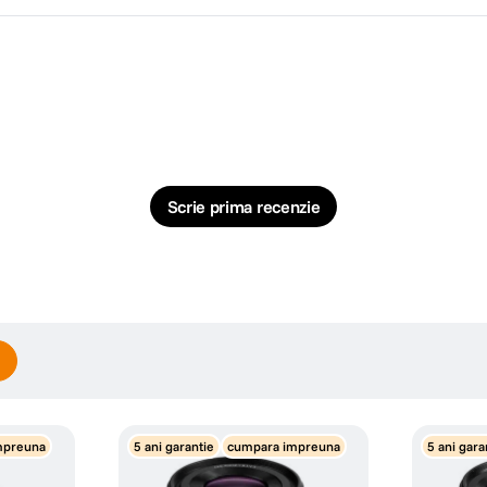
sferice.
Extra-Low Dispersion (ED) corecteaza ab
clare de la un colt la celalalt.
Scrie prima recenzie
 minima: f/22
mpreuna
5 ani garantie
cumpara impreuna
5 ani gara