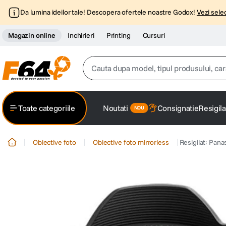
Da lumina ideilor tale! Descopera ofertele noastre Godox!
Vezi selec
Magazin online
Inchirieri
Printing
Cursuri
Cauta dupa model, tipul produsului, caracter
Top Cautari
Toate categoriile
Noutati
Consignatie
Resigila
canon g7x
1
.
Obiective foto
Obiective foto mirrorless
Resigilat: Pan
trepied
2
.
trepied telefon
3
.
peak design
4
.
canon sx740 hs
5
.