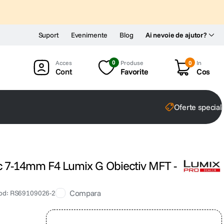
Suport
Evenimente
Blog
Ai nevoie de ajutor?
0
Produse
0
In
Cont
Favorite
Cos
Oferte special
ic 7-14mm F4 Lumix G Obiectiv MFT -
Compara
od
:
RS69109026-2