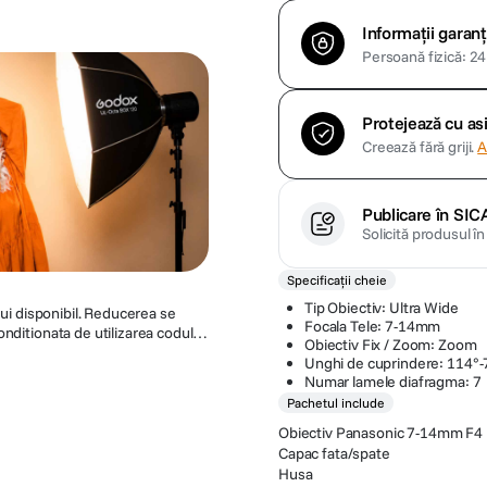
Informații garanț
Persoană fizică: 24 
Protejează cu a
Creează fără griji.
A
Publicare în SIC
Solicită produsul î
Specificații cheie
Tip Obiectiv: Ultra Wide
lui disponibil. Reducerea se
Focala Tele: 7-14mm
nditionata de utilizarea codului
Obiectiv Fix / Zoom: Zoom
. Acest cod ofera o reducere de
Unghi de cuprindere: 114°-
 de a modifica sau anula promotia
Numar lamele diafragma: 7
Pachetul include
Obiectiv Panasonic 7-14mm F4
Capac fata/spate
Husa