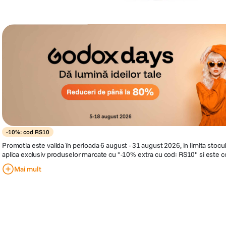
-10%: cod RS10
Promotia este valida în perioada 6 august - 31 august 2026, in limita stocu
aplica exclusiv produselor marcate cu "-10% extra cu cod: RS10" si este co
de discount RS10 in cosul de cumparaturi, inainte de finalizarea comenzii
Mai mult
10% din pretul afisat al produselor eligibile. Compania isi rezerva dreptul
in orice moment, fara o notificare prealabila.