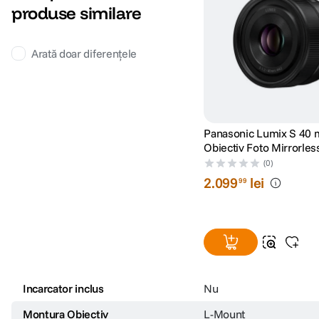
MTF Chart
produse similare
Lungime
83.1mm
Pentru obiectivele care au capacitate de compensare a distorsiunii, axa or
centrul imaginii corectate.
Greutate
306g
Arată doar diferențele
DETALII PRODUCATOR
Cod producator
H-F007014E
Panasonic Lumix S 40 
Obiectiv Foto Mirrorless
Frame Montura L
(0)
2
.
099
lei
99
Incarcator inclus
Nu
Montura Obiectiv
L-Mount