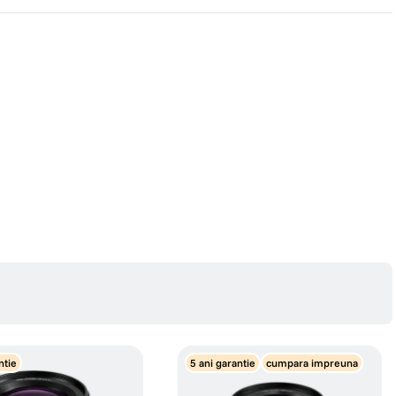
eratia cromatica, redand imagini exacte, cu contrast ridicat si cu culori
ntie
5 ani garantie
cumpara impreuna