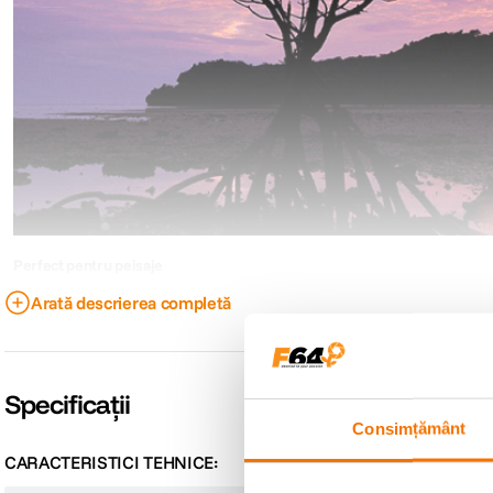
Perfect pentru peisaje
Acest obiectiv de 14 mm (echivalenta cu o camera foto de 35 mm: 28 mm) 
Arată descrierea completă
imagine sa fie usoara, iar setarea de 7 mm (echivalenta cu o camer
vizualizare in unghi foarte larg care cuprinde chiar mai mult decat puteti s
puteti sa capturati fara efort peisaje intinse atunci cand calatoriti sau sa i
interior.
Specificații
Consimțământ
CARACTERISTICI TEHNICE: