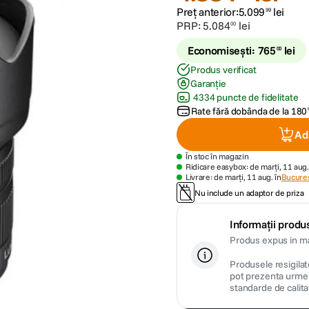
Preț anterior:
5
.
099
lei
99
PRP:
5
.
084
lei
00
Economisești:
765
lei
00
Produs verificat
Garanție
4334 puncte de fidelitate
Rate fără dobânda de la
180
Ad
În stoc în magazin
Ridicare easybox: de marți, 11 aug.
Livrare: de marți, 11 aug. în
Bucures
Nu include un adaptor de priza
Informații produs
Produs expus in ma
Produsele resigilate
pot prezenta urme m
standarde de calita