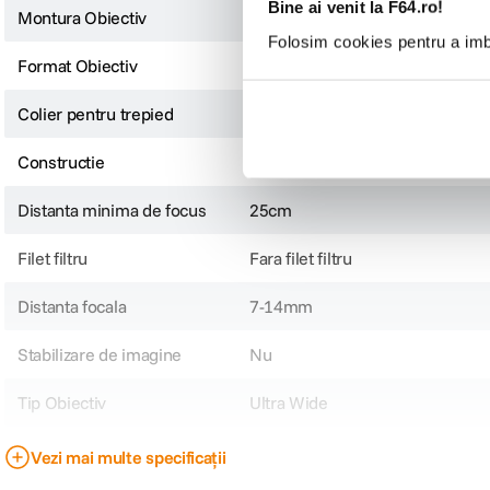
Bine ai venit la F64.ro!
Montura Obiectiv
MFT
Folosim cookies pentru a imbu
Format Obiectiv
Crop 1,3x-2x
Colier pentru trepied
Nu
Constructie
16 elemente in 12 grupuri
Distanta minima de focus
25cm
Filet filtru
Fara filet filtru
Distanta focala
7-14mm
Stabilizare de imagine
Nu
Tip Obiectiv
Ultra Wide
Obiectiv Fix / Zoom
Zoom
Vezi mai multe specificații