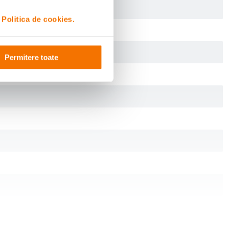
i
Politica de cookies.
Permitere toate
 2 obiective asferice ; - 4 obiective cu Extra-Low Dispersion
siunea si greutatea, impiedicand in mod eficient distorsiunile si aberatiile