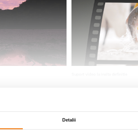
Suport video la inalta definitie
face ca incadrarea intregii scene in
Cu suportul video la inalta definitie,
a foto de 35 mm: 14 mm) asigura o
LUMIX. Acesta nu efectueaza doar mo
urprinde dvs. la o prima privire. Acum
expunere, ci dispune si de un design 
ncadrati mai multe intr-o fotografie de
performante excelente de urmarire, as
Detalii