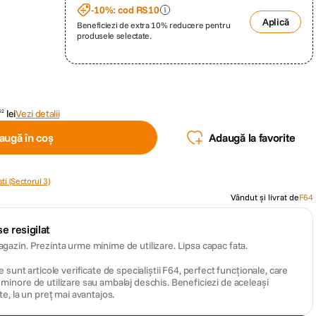
-10%: cod RS10
Aplică
Beneficiezi de extra 10% reducere pentru
produsele selectate.
lei
Vezi detalii
62
augă în coș
Adaugă la favorite
ti (Sectorul 3)
Vândut și livrat de
F64
e resigilat
gazin. Prezinta urme minime de utilizare. Lipsa capac fata.
 sunt articole verificate de specialiștii F64, perfect funcționale, care
inore de utilizare sau ambalaj deschis. Beneficiezi de aceleași
te, la un preț mai avantajos.