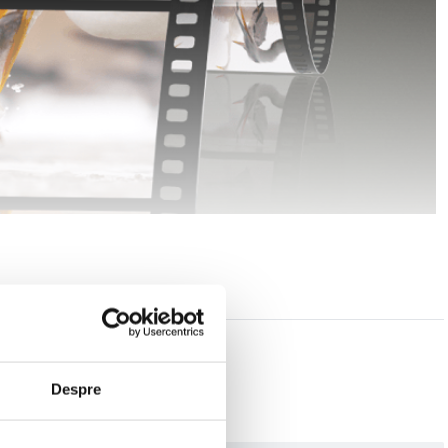
 orice utilizator are tot ce este necesar pentru inregistrarea cu camera foto
dificari fine ale diafragmei, astfel incat sa nu existe salturi bruste de
silentios pentru capturarea imbunatatita a sunetului scenei. In plus, ofera
tfel incat sa nu ratati niciun moment al actiunii.
Despre