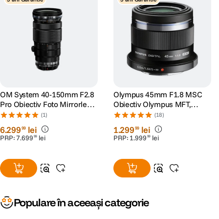
OM System 40-150mm F2.8
Olympus 45mm F1.8 MSC
Pro Obiectiv Foto Mirrorless
Obiectiv Olympus MFT,
Montura MFT
negru
(1)
(18)
6
.
299
lei
1
.
299
lei
99
99
PRP:
7
.
699
lei
PRP:
1
.
999
lei
99
99
Populare în aceeași categorie