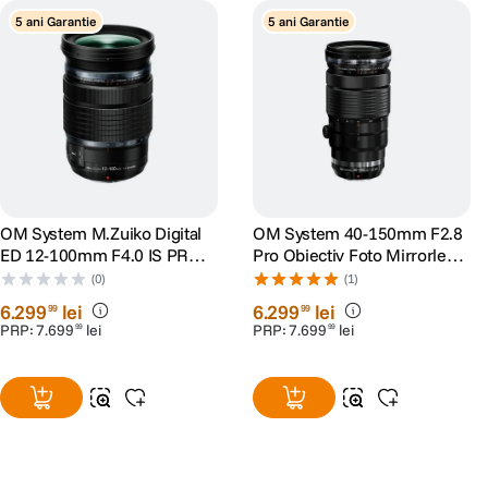
5 ani Garantie
5 ani Garantie
OM System M.Zuiko Digital
OM System 40-150mm F2.8
ED 12-100mm F4.0 IS PRO
Pro Obiectiv Foto Mirrorless
Obiectiv Foto Mirrorless
Montura MFT
(0)
(1)
Montura MFT
6
.
299
lei
6
.
299
lei
99
99
PRP:
7
.
699
lei
PRP:
7
.
699
lei
99
99