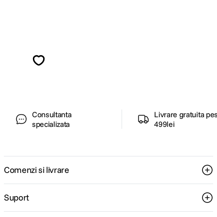
Alatura-te comunitatii creatorilor
Descopera inspiratie, recomandari utile,
ghiduri foto-video si oferte pregatite special
pentru tine.
Consultanta
Livrare gratuita pe
specializata
499lei
Comenzi si livrare
Suport