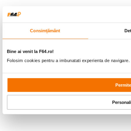
Consimțământ
Det
Copyright © F64 2001 - 2026
Parteneri tehnologie:
Bine ai venit la F64.ro!
Folosim cookies pentru a imbunatati experienta de navigare. P
Permite
Personal