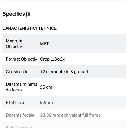
canon sx740 hs
Specificații
5
.
lavaliera
6
.
CARACTERISTICI TEHNICE:
card memorie
Montura
7
.
MFT
Obiectiv
ulanzi
8
.
Format Obiectiv
Crop 1,3x-2x
insta 360
9
.
Constructie
12 elemente in 8 grupuri
godox
10
.
Distanta minima
25 cm
de focus
Filet filtru
52mm
Distanta focala
18-36 mm echivalent full frame
Stabilizare de