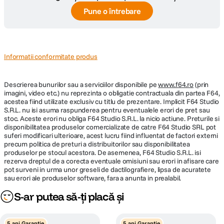
Plaja diafragme
f/4.5-6 la f/22
Pune o întrebare
Tip Focalizare
Autofocus
DIMENSIUNE / GREUTATE:
Informatii conformitate produs
Diametru
56.5 mm
Descrierea bunurilor sau a serviciilor disponibile pe
maxim
www.f64.ro
(prin
imagini, video etc.) nu reprezinta o obligatie contractuala din partea F64,
acestea fiind utilizate exclusiv cu titlu de prezentare. Implicit F64 Studio
Lungime
49.5 mm (la extensie maxima 76.9 mm)
S.R.L. nu isi asuma raspunderea pentru eventualele erori de pret sau
stoc. Aceste erori nu obliga F64 Studio S.R.L. la nicio actiune. Preturile si
disponibilitatea produselor comercializate de catre F64 Studio SRL pot
Greutate
155 g
suferi modificari ulterioare, acest lucru fiind influentat de factori externi
precum politica de preturi a distribuitorilor sau disponibilitatea
produselor pe stocul acestora. De asemenea, F64 Studio S.R.L. isi
DETALII PRODUCATOR
rezerva dreptul de a corecta eventuale omisiuni sau erori in afisare care
pot surveni in urma unor greseli de dactilografiere, lipsa de acuratete
sau erori ale produselor software, fara a anunta in prealabil.
Cod producator
V313010BW000
S-ar putea să-ți placă și
5 ani Garantie
5 ani Garantie