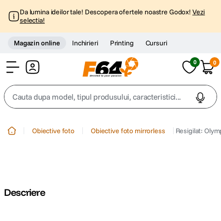
Da lumina ideilor tale! Descopera ofertele noastre Godox!
Vezi
selectia!
Magazin online
Inchirieri
Printing
Cursuri
0
0
Cont
Cauta dupa model, tipul produsului, caracteristici...
Top Cautari
Obiective foto
Obiective foto mirrorless
Resigilat: Oly
canon g7x
1
.
trepied
2
.
Descriere
trepied telefon
3
.
peak design
4
.