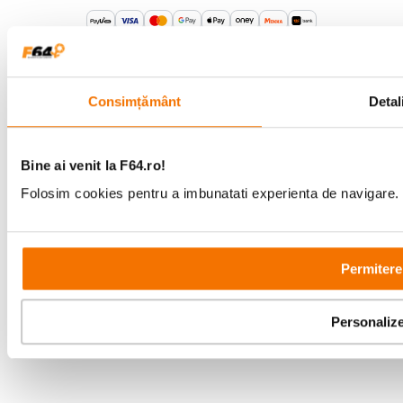
Comenzi si suport
+40 21 270 0050
Program de lucru
Consimțământ
Detali
09:00 - 21:00
Showroom
Bd-ul Unirii 64, Bucuresti
Bine ai venit la F64.ro!
Folosim cookies pentru a imbunatati experienta de navigare. P
Permitere
Copyright © F64 2001 - 2026
Parteneri tehnologie:
Personaliz