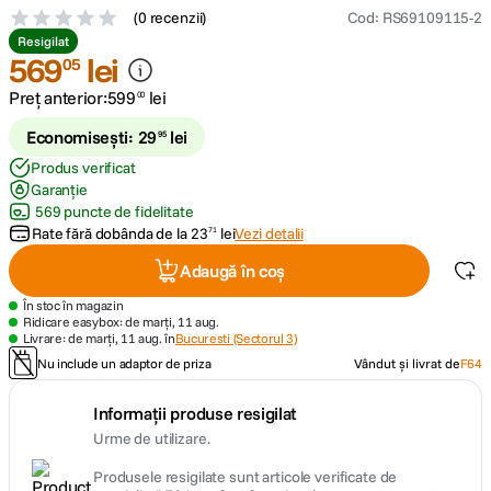
(
0 recenzii
)
Cod
:
RS69109115-2
Resigilat
canon sx740 hs
5
.
569
lei
05
Preț anterior:
599
lei
lavaliera
00
6
.
Economisești:
29
lei
95
card memorie
7
.
Produs verificat
Garanție
ulanzi
8
.
569 puncte de fidelitate
Rate fără dobânda de la
23
lei
Vezi detalii
71
insta 360
9
.
Adaugă în coș
În stoc în magazin
godox
10
.
Ridicare easybox: de marți, 11 aug.
Livrare: de marți, 11 aug. în
Bucuresti (Sectorul 3)
Nu include un adaptor de priza
Vândut și livrat de
F64
Informații produse resigilat
Urme de utilizare.
Produsele resigilate sunt articole verificate de