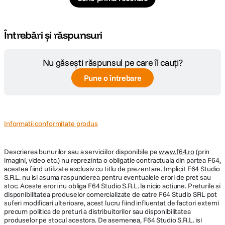
Întrebări și răspunsuri
Nu găsești răspunsul pe care îl cauți?
Pune o întrebare
Informatii conformitate produs
Descrierea bunurilor sau a serviciilor disponibile pe
www.f64.ro
(prin
imagini, video etc.) nu reprezinta o obligatie contractuala din partea F64,
acestea fiind utilizate exclusiv cu titlu de prezentare. Implicit F64 Studio
S.R.L. nu isi asuma raspunderea pentru eventualele erori de pret sau
stoc. Aceste erori nu obliga F64 Studio S.R.L. la nicio actiune. Preturile si
disponibilitatea produselor comercializate de catre F64 Studio SRL pot
suferi modificari ulterioare, acest lucru fiind influentat de factori externi
precum politica de preturi a distribuitorilor sau disponibilitatea
produselor pe stocul acestora. De asemenea, F64 Studio S.R.L. isi