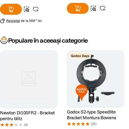
Resigilat
de la
569
lei
05
Populare în aceeași categorie
Godox Days
Godox S2-type Speedlite
Newton Di100FR2 - Bracket
Bracket Montura Bowens
pentru blitz
(29)
(4)