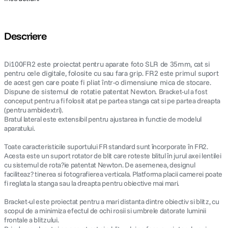
Descriere
Di100FR2 este proiectat pentru aparate foto SLR de 35mm, cat si
pentru cele digitale, folosite cu sau fara grip. FR2 este primul suport
de acest gen care poate fi pliat într-o dimensiune mica de stocare.
Dispune de sistemul de rotatie patentat Newton.
Bracket-ul a fost
conceput pentru a fi folosit atat pe partea stanga cat si pe partea dreapta
(pentru ambidextri).
Bratul lateral este extensibil pentru ajustarea in functie de modelul
aparatului.
Toate caracteristicile suportului FR standard sunt încorporate în FR2.
Acesta este un suport rotator de blit care roteste blitul în jurul axei lentilei
cu sistemul de rota?ie patentat Newton. De asemenea, designul
faciliteaz? tinerea si fotografierea verticala. Platforma placii camerei poate
fi reglata la stanga sau la dreapta pentru obiective mai mari.
Bracket-ul este proiectat pentru a mari distanta dintre obiectiv si blitz, cu
scopul de a minimiza efectul de ochi rosii si umbrele datorate luminii
frontale a blitzului.