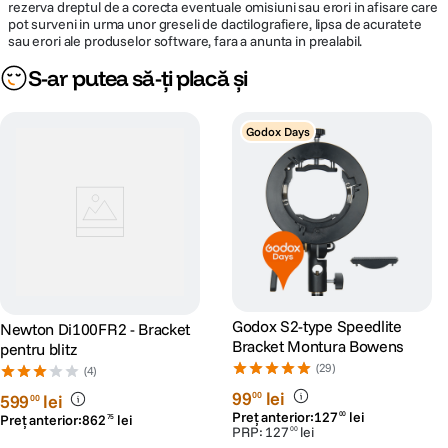
rezerva dreptul de a corecta eventuale omisiuni sau erori in afisare care
pot surveni in urma unor greseli de dactilografiere, lipsa de acuratete
sau erori ale produselor software, fara a anunta in prealabil.
S-ar putea să-ți placă și
Godox Days
Godox S2-type Speedlite
Newton Di100FR2 - Bracket
Bracket Montura Bowens
pentru blitz
(29)
(4)
99
lei
00
599
lei
00
Preț anterior:
127
lei
00
Preț anterior:
862
lei
75
PRP:
127
lei
00