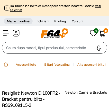
Da lumina ideilor tale! Descopera ofertele noastre Godox!
Vezi
selectia!
Magazin online
Inchirieri
Printing
Cursuri
0
0
Cont
Cauta dupa model, tipul produsului, caracteristici...
Top Cautari
Accesorii foto
Blituri foto patina
Alte accesorii blituri
canon g7x
1
.
trepied
2
.
Resigilat: Newton Di100FR2 -
Newton Camera Brackets
trepied telefon
3
.
Bracket pentru blitz -
RS69109115-2
peak design
4
.