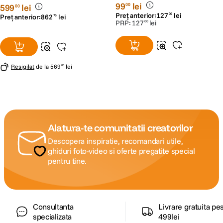
99
lei
00
599
lei
00
Preț anterior:
127
lei
00
Preț anterior:
862
lei
75
PRP:
127
lei
00
Resigilat
de la
569
lei
05
Alatura-te comunitatii creatorilor
Descopera inspiratie, recomandari utile,
ghiduri foto-video si oferte pregatite special
pentru tine.
Consultanta
Livrare gratuita pe
specializata
499lei