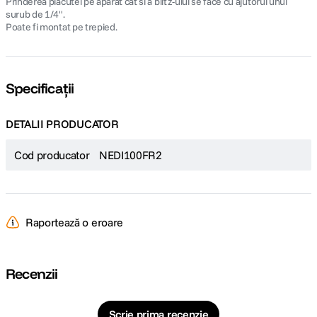
Prinderea placutei pe aparat cat si a blitz-ului se face cu ajutorul unui
surub de 1/4".
Poate fi montat pe trepied.
Specificații
DETALII PRODUCATOR
Cod producator
NEDI100FR2
Raportează o eroare
Recenzii
Scrie prima recenzie