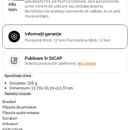
specialiștii F64, perfect funcționale, care pot prezenta
urme minore de utilizare sau ambalaj deschis.
Beneficiezi de aceleași standarde de calitate, la un preț
mai avantajos.
Informații garanție
Persoană fizică: 12 luni.
Persoană juridică: 12 luni.
Publicare în SICAP
Solicită produsul în platformă.
Vezi detalii
Specificații cheie
Greutate: 226 g
Dimensiuni: 12,70x 10,16 x12,70 cm
Pachetul include
Bracket
Placuta de prindere
Placuta quick-release
Suruburi
Imbusuri
Instructiuni