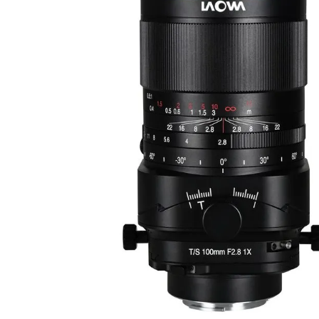
lavaliera
6
.
sony fx
7
.
card memorie
8
.
dji mic mini
9
.
dji osmo
10
.