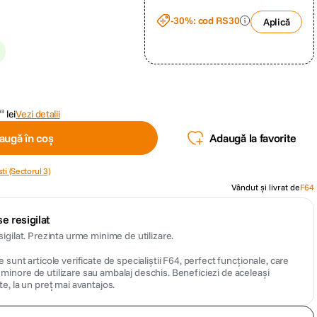
-30%: cod RS30
Aplică
lei
Vezi detalii
93
augă în coș
Adaugă la favorite
ti (Sectorul 3)
Vândut și livrat de
F64
e resigilat
sigilat. Prezinta urme minime de utilizare.
 sunt articole verificate de specialiștii F64, perfect funcționale, care
inore de utilizare sau ambalaj deschis. Beneficiezi de aceleași
te, la un preț mai avantajos.