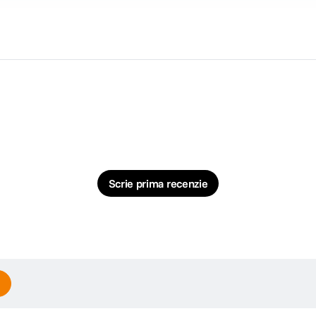
Scrie prima recenzie
afilor sa controleze perspectiva si focalizarea selectiva fara efort pentru a c