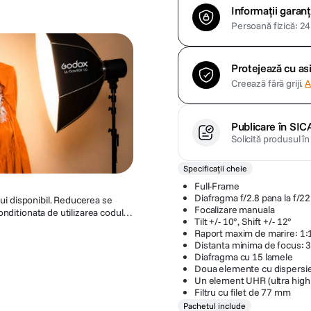
Informații garanț
Persoană fizică: 24 
Protejează cu a
Creează fără griji.
A
Publicare în SIC
Solicită produsul î
Specificații cheie
Full-Frame
Diafragma f/2.8 pana la f/22
Focalizare manuala
nditionata de utilizarea codului
Tilt +/- 10°, Shift +/- 12°
. Acest cod ofera o reducere de
Raport maxim de marire: 1:
 de a modifica sau anula promotia
Distanta minima de focus: 
Diafragma cu 15 lamele
Doua elemente cu dispersie
Un element UHR (ultra high 
Filtru cu filet de 77 mm
Pachetul include