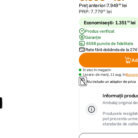
Preț anterior:
7
.
949
lei
99
PRP:
7
.
779
lei
00
Economisești:
1
.
351
lei
50
Produs verificat
Garanție
6598 puncte de fidelitate
Rate fără dobânda de la
274
Ad
În stoc în magazin
Livrare: de marți, 11 aug. în
Bucures
Nu include un adaptor de priza
Informații produs
Ambalaj original de
Produsele resigilate
pot prezenta urme m
standarde de calita