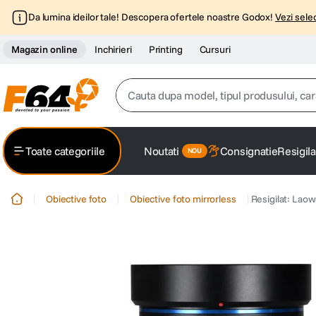
Da lumina ideilor tale! Descopera ofertele noastre Godox!
Vezi selec
Magazin online
Inchirieri
Printing
Cursuri
Cauta dupa model, tipul produsului, caracter
Top Cautari
Toate categoriile
Noutati
Consignatie
Resigila
canon g7x
1
.
Obiective foto
Obiective foto mirrorless
Resigilat: Lao
trepied
2
.
trepied telefon
3
.
peak design
4
.
canon sx740 hs
5
.