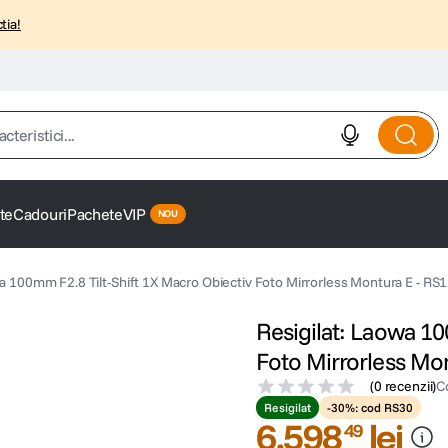
tia!
istici...
te
Cadouri
Pachete
VIP
wa 100mm F2.8 Tilt-Shift 1X Macro Obiectiv Foto Mirrorless Montura E - R
Resigilat: Laowa 10
Foto Mirrorless Mo
(
0 recenzii
)
C
Resigilat
-30%: cod RS30
6
.
598
lei
49