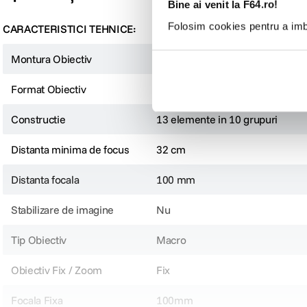
Bine ai venit la F64.ro!
Folosim cookies pentru a imbu
CARACTERISTICI TEHNICE:
Obiectiv 100mm f/2.8 Tilt-Shift 1X Macro
Montura Obiectiv
Sony E
Laowa lanseaza cu mandrie nu unul, ci doua obiective macro Tilt-Shift excep
marire de 1:1. Sunt primele obiective macro Tilt-Shift Laowa dotate cu o desc
Format Obiectiv
Full Frame
Constructie
13 elemente in 10 grupuri
Distanta minima de focus
32 cm
Distanta focala
100 mm
Stabilizare de imagine
Nu
Tip Obiectiv
Macro
Obiectiv Fix / Zoom
Fix
Focala Fixa
100mm