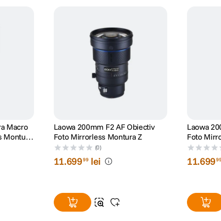
ra Macro
Laowa 200mm F2 AF Obiectiv
Laowa 20
ss Montura
Foto Mirrorless Montura Z
Foto Mirr
(0)
11
.
699
lei
11
.
699
99
9