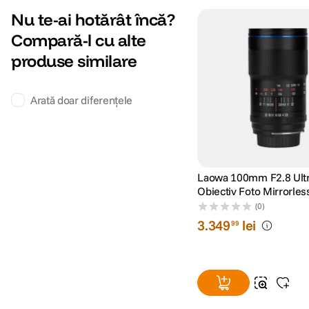
Nu te-ai hotărât încă?
Greutate
1215gr
Compară-l cu alte
produse similare
DETALII PRODUCATOR
Arată doar diferențele
Cod producator
131777
Laowa 100mm F2.8 Ult
Obiectiv Foto Mirrorle
L
(0)
3
.
349
lei
99