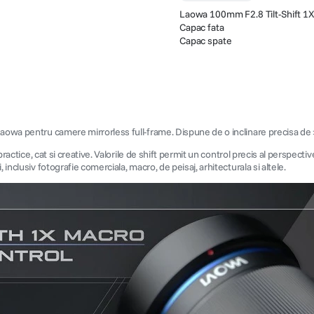
Laowa 100mm F2.8 Tilt-Shift 1X
Capac fata
Capac spate
Laowa pentru camere mirrorless full-frame. Dispune de o inclinare precisa de 
 practice, cat si creative. Valorile de shift permit un control precis al perspec
inclusiv fotografie comerciala, macro, de peisaj, arhitecturala si altele.