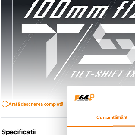
Arată descrierea completă
Consimțământ
Specificații