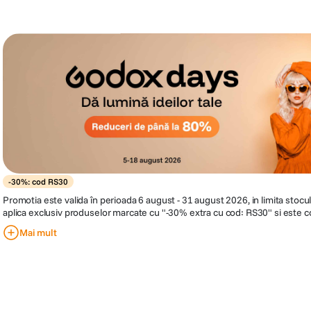
-30%: cod RS30
Promotia este valida în perioada 6 august - 31 august 2026, in limita stocului disponibil. Reducerea se
aplica exclusiv produselor marcate cu "-30% extra cu cod: RS30" si este co
de discount RS30 in cosul de cumparaturi, inainte de finalizarea comenzii
Mai mult
30% din pretul afisat al produselor eligibile. Compania isi rezerva dreptul
in orice moment, fara o notificare prealabila.