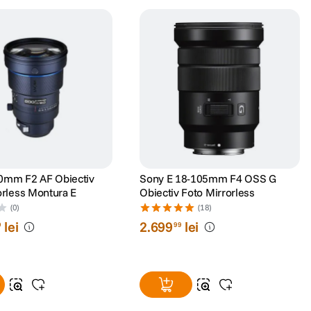
0mm F2 AF Obiectiv
Sony E 18-105mm F4 OSS G
orless Montura E
Obiectiv Foto Mirrorless
(0)
(18)
lei
2
.
699
lei
9
99