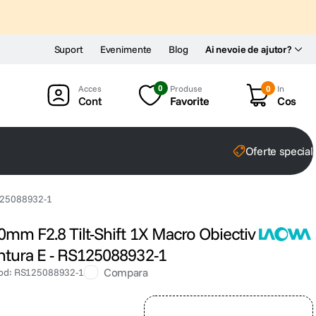
Suport
Evenimente
Blog
Ai nevoie de ajutor?
0
Produse
0
In
Cont
Favorite
Cos
Oferte special
S125088932-1
0mm F2.8 Tilt-Shift 1X Macro Obiectiv
ntura E - RS125088932-1
Compara
od
:
RS125088932-1