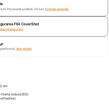
ie
luni.
Persoană juridică: 24 luni.
Extinde garanția
sigurarea F64 CoverShot
daugă asigurare
AP
n platformă.
Vezi detalii
1
32 cm
 foarte redusa (ED)
refractive)