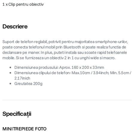
1 x Clip pentru obiectiv
Descriere
Suport de telefon reglabil, potrivit pentru majoritatea smartphone-urilor,
poate conecta telefonul mobil prin Bluetooth si poate realiza functia de
declansare pe maner. In plus, puteti instala sau scoate rapid telefoanele
mobile. Si se furnizeaza un obiectiv 2 in 1 cu unghi wide si macro.
Dimensiunea produsului: Aprox. 160 x 200 x 33mm
Dimensiunea clipului de telefon: Max.10cm / 3.94inch; Min. 5.5cm /
2.17inich
Greutatea 200g
Specificații
MINITREPIEDE FOTO