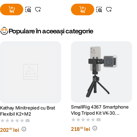
Populare în aceeași categorie
SmallRig 4367 Smartphone
Kathay Minitrepied cu Brat
Vlog Tripod Kit VK-30
Flexibil K2+M2
Advanced Version -
(0)
(0)
Minitrepied cu Suport pentru
218
lei
00
202
lei
00
Smartphone si Lampa Video