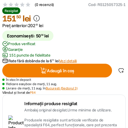
(
0 recenzii
)
Cod
:
RS125057325-1
Resigilat
canon sx740 hs
5
.
151
lei
50
Preț anterior:
202
lei
lavaliera
00
6
.
Economisești:
50
lei
50
card memorie
7
.
Produs verificat
Garanție
ulanzi
8
.
151 puncte de fidelitate
Rate fără dobânda de la
6
lei
Vezi detalii
31
insta 360
9
.
Adaugă în coș
În stoc în depozit
godox
10
.
Ridicare easybox: de marți, 11 aug.
Livrare: de marți, 11 aug. în
Bucuresti (Sectorul 3)
Vândut și livrat de
F64
Informații produse resigilat
Ambalaj original desigilat.Urme minime de utilizare.
Produsele resigilate sunt articole verificate de
specialiștii F64, perfect funcționale, care pot prezenta