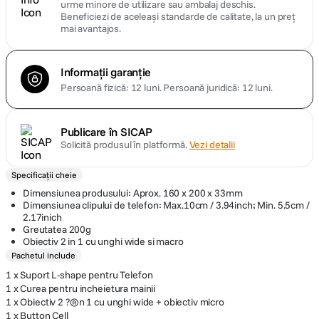
urme minore de utilizare sau ambalaj deschis.
Beneficiezi de aceleași standarde de calitate, la un preț
mai avantajos.
Informații garanție
Persoană fizică: 12 luni.
Persoană juridică: 12 luni.
Publicare în SICAP
Solicită produsul în platformă.
Vezi detalii
Specificații cheie
Dimensiunea produsului: Aprox. 160 x 200 x 33mm
Dimensiunea clipului de telefon: Max.10cm / 3.94inch; Min. 5.5cm /
2.17inich
Greutatea 200g
Obiectiv 2 in 1 cu unghi wide si macro
Pachetul include
1 x Suport L-shape pentru Telefon
1 x Curea pentru incheietura mainii
1 x Obiectiv 2 ?®n 1 cu unghi wide + obiectiv micro
1 x Button Cell