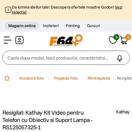
Da lumina ideilor tale! Descopera ofertele noastre Godox!
Vezi
selectia!
Magazin online
Inchirieri
Printing
Cursuri
0
0
Cont
Cauta dupa model, tipul produsului, caracteristici...
Top Cautari
Accesorii foto
Trepiede foto
Minitrepiede
Resigila
canon g7x
1
.
trepied
2
.
Resigilat: Kathay Kit Video pentru
Kathay
trepied telefon
3
.
Telefon cu Obiectiv si Suport Lampa -
RS125057325-1
peak design
4
.