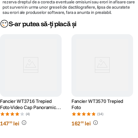
rezerva dreptul de a corecta eventuale omisiuni sau erori in afisare care
pot surveni in urma unor greseli de dactilografiere, lipsa de acuratete
sau erori ale produselor software, fara a anunta in prealabil.
S-ar putea să-ți placă și
Fancier WT3716 Trepied
Fancier WT3570 Trepied
Foto-Video Cap Panoramic
Foto
Aluminiu
(4)
(14)
147
lei
162
lei
00
00