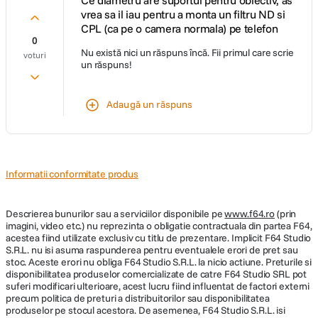
vrea sa il iau pentru a monta un filtru ND si
CPL (ca pe o camera normala) pe telefon
0
Nu există nici un răspuns încă. Fii primul care scrie
voturi
un răspuns!
Adaugă un răspuns
Informatii conformitate produs
Descrierea bunurilor sau a serviciilor disponibile pe
www.f64.ro
(prin
imagini, video etc.) nu reprezinta o obligatie contractuala din partea F64,
acestea fiind utilizate exclusiv cu titlu de prezentare. Implicit F64 Studio
S.R.L. nu isi asuma raspunderea pentru eventualele erori de pret sau
stoc. Aceste erori nu obliga F64 Studio S.R.L. la nicio actiune. Preturile si
disponibilitatea produselor comercializate de catre F64 Studio SRL pot
suferi modificari ulterioare, acest lucru fiind influentat de factori externi
precum politica de preturi a distribuitorilor sau disponibilitatea
produselor pe stocul acestora. De asemenea, F64 Studio S.R.L. isi