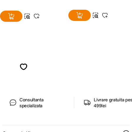
Alatura-te comunitatii creatorilor
Descopera inspiratie, recomandari utile,
ghiduri foto-video si oferte pregatite special
pentru tine.
Consultanta
Livrare gratuita pe
specializata
499lei