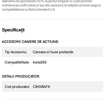
adancime de aproximativ 50 m. Suportul integrat cu 2 pini permite
montarea pe selfie stick-uri sau alte accesorii, iar adaptorul inclus asigura
compatibilitatea cu filetul standard 1/4.
Specificații
ACCESORII CAMERE DE ACTIUNE:
Tip Accesoriu
Carsase si huse protectie
Compatibilitate
Insta360
DETALII PRODUCATOR
Cod producator
CINSBAFK