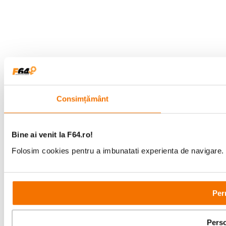
Consimțământ
Bine ai venit la F64.ro!
Folosim cookies pentru a imbunatati experienta de navigare. P
Per
Perso