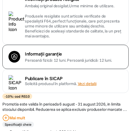
Ambalaj original desigilat.Urme minime de utilizare.
Produsele resigilate sunt articole verificate de
specialiștii F64, perfect funcționale, care pot prezenta
urme minore de utilizare sau ambalaj deschis.
Beneficiezi de aceleași standarde de calitate, la un preț
mai avantajos.
Informații garanție
Persoană fizică: 12 luni.
Persoană juridică: 12 luni.
Publicare în SICAP
Solicită produsul în platformă.
Vezi detalii
-10%: cod RS10
Promotia este valida în perioada 6 august - 31 august 2026, in limita
stocului disponibil. Reducerea se aplica exclusiv produselor marcate cu
"-10% extra cu cod: RS10" si este conditionata de utilizarea codului de
Mai mult
discount RS10 in cosul de cumparaturi, inainte de finalizarea comenzii.
Specificații cheie
Acest cod ofera o reducere de 10% din pretul afisat al produselor
eligibile. Compania isi rezerva dreptul de a modifica sau anula promotia