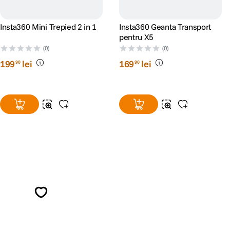
Insta360 Mini Trepied 2 in 1
Insta360 Geanta Transport
pentru X5
(0)
(0)
199
lei
169
lei
90
90
Alatura-te comunitatii creatorilor
Descopera inspiratie, recomandari utile,
ghiduri foto-video si oferte pregatite special
pentru tine.