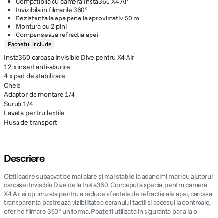
Compatibila cu camera Insta360 X4 Air
in orice moment, fara o notificare prealabila.
Invizibila in filmarile 360°
Rezistenta la apa pana la aproximativ 50 m
Montura cu 2 pini
Compenseaza refractia apei
Pachetul include
Insta360 carcasa Invisible Dive pentru X4 Air
12 x insert anti-aburire
4 x pad de stabilizare
Cheie
Adaptor de montare 1/4
Surub 1/4
Laveta pentru lentile
Husa de transport
Descriere
Obtii cadre subacvatice mai clare si mai stabile la adancimi mari cu ajutorul
carcasei Invisible Dive de la Insta360. Conceputa special pentru camera
X4 Air si optimizata pentru a reduce efectele de refractie ale apei, carcasa
transparenta pastreaza vizibilitatea ecranului tactil si accesul la controale,
oferind filmare 360° uniforma. Poate fi utilizata in siguranta pana la o