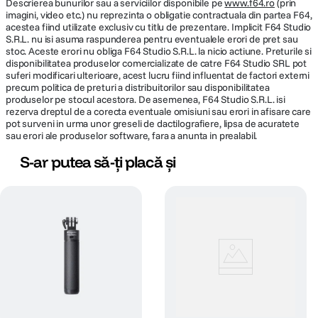
Descrierea bunurilor sau a serviciilor disponibile pe
www.f64.ro
(prin
imagini, video etc.) nu reprezinta o obligatie contractuala din partea F64,
acestea fiind utilizate exclusiv cu titlu de prezentare. Implicit F64 Studio
S.R.L. nu isi asuma raspunderea pentru eventualele erori de pret sau
stoc. Aceste erori nu obliga F64 Studio S.R.L. la nicio actiune. Preturile si
disponibilitatea produselor comercializate de catre F64 Studio SRL pot
suferi modificari ulterioare, acest lucru fiind influentat de factori externi
precum politica de preturi a distribuitorilor sau disponibilitatea
produselor pe stocul acestora. De asemenea, F64 Studio S.R.L. isi
rezerva dreptul de a corecta eventuale omisiuni sau erori in afisare care
pot surveni in urma unor greseli de dactilografiere, lipsa de acuratete
sau erori ale produselor software, fara a anunta in prealabil.
S-ar putea să-ți placă și