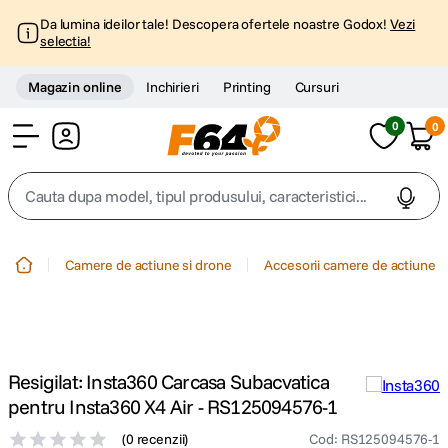
Da lumina ideilor tale! Descopera ofertele noastre Godox!
Vezi
selectia!
Magazin online
Inchirieri
Printing
Cursuri
0
0
Cont
Cauta dupa model, tipul produsului, caracteristici...
Top Cautari
Camere de actiune si drone
Accesorii camere de actiune
canon g7x
1
.
trepied
2
.
Resigilat: Insta360 Carcasa Subacvatica
trepied telefon
3
.
pentru Insta360 X4 Air - RS125094576-1
(
0 recenzii
)
Cod
:
RS125094576-1
peak design
4
.