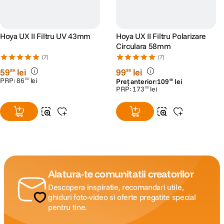
Hoya UX II Filtru UV 43mm
Hoya UX II Filtru Polarizare
Circulara 58mm
(7)
(7)
59
lei
99
lei
99
99
PRP:
86
lei
00
Preț anterior:
109
lei
99
PRP:
173
lei
00
Alatura-te comunitatii creatorilor
Descopera inspiratie, recomandari utile,
ghiduri foto-video si oferte pregatite special
pentru tine.