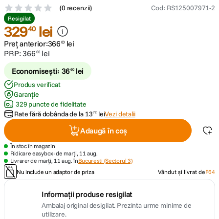
(
0 recenzii
)
Cod
:
RS125007971-2
Resigilat
canon sx740 hs
5
.
329
lei
40
Preț anterior:
366
lei
lavaliera
00
6
.
PRP:
366
lei
00
sony fx
7
.
Economisești:
36
lei
60
Produs verificat
card memorie
8
.
Garanție
329 puncte de fidelitate
Rate fără dobânda de la
dji mic mini
13
lei
Vezi detalii
72
9
.
Adaugă în coș
dji osmo
10
.
În stoc în magazin
Ridicare easybox: de marți, 11 aug.
Livrare: de marți, 11 aug. în
Bucuresti (Sectorul 3)
Nu include un adaptor de priza
Vândut și livrat de
F64
Informații produse resigilat
Ambalaj original desigilat. Prezinta urme minime de
utilizare.