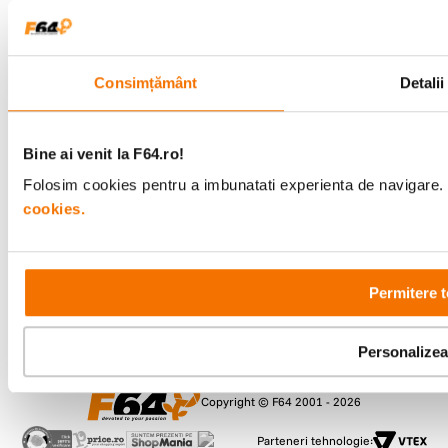
Metode de plata
Consimțământ
Detalii
Bine ai venit la F64.ro!
Comenzi si suport
+40 21 270 0050
Folosim cookies pentru a imbunatati experienta de navigare. P
Program de lucru
cookies.
09:00 - 21:00
Showroom
Bd-ul Unirii 64, Bucuresti
Permitere t
Personalize
Copyright © F64 2001 - 2026
Parteneri tehnologie: