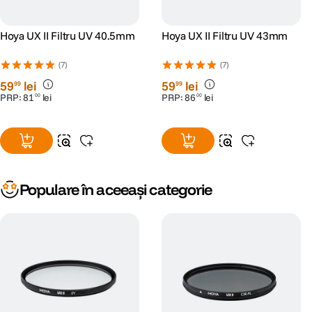
Hoya UX II Filtru UV 40.5mm
Hoya UX II Filtru UV 43mm
(7)
(7)
59
lei
59
lei
99
99
PRP:
81
lei
PRP:
86
lei
00
00
Populare în aceeași categorie