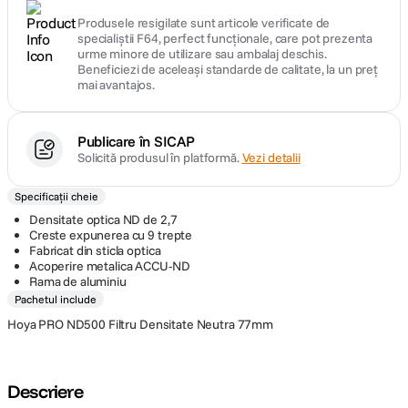
Produsele resigilate sunt articole verificate de
specialiștii F64, perfect funcționale, care pot prezenta
urme minore de utilizare sau ambalaj deschis.
Beneficiezi de aceleași standarde de calitate, la un preț
mai avantajos.
Publicare în SICAP
Solicită produsul în platformă.
Vezi detalii
Specificații cheie
Densitate optica ND de 2,7
Creste expunerea cu 9 trepte
Fabricat din sticla optica
Acoperire metalica ACCU-ND
Rama de aluminiu
Pachetul include
Hoya PRO ND500 Filtru Densitate Neutra 77mm
Descriere