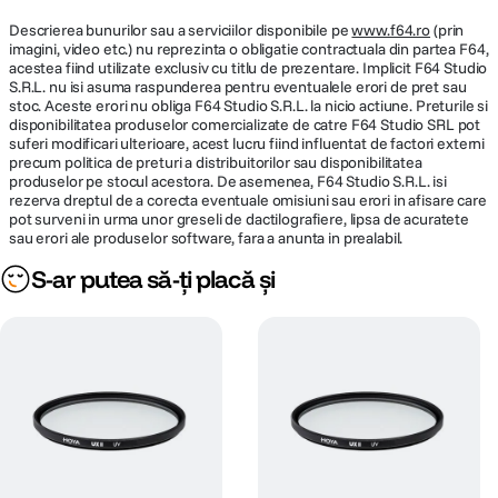
Descrierea bunurilor sau a serviciilor disponibile pe
www.f64.ro
(prin
imagini, video etc.) nu reprezinta o obligatie contractuala din partea F64,
acestea fiind utilizate exclusiv cu titlu de prezentare. Implicit F64 Studio
S.R.L. nu isi asuma raspunderea pentru eventualele erori de pret sau
stoc. Aceste erori nu obliga F64 Studio S.R.L. la nicio actiune. Preturile si
disponibilitatea produselor comercializate de catre F64 Studio SRL pot
suferi modificari ulterioare, acest lucru fiind influentat de factori externi
precum politica de preturi a distribuitorilor sau disponibilitatea
produselor pe stocul acestora. De asemenea, F64 Studio S.R.L. isi
rezerva dreptul de a corecta eventuale omisiuni sau erori in afisare care
pot surveni in urma unor greseli de dactilografiere, lipsa de acuratete
sau erori ale produselor software, fara a anunta in prealabil.
S-ar putea să-ți placă și