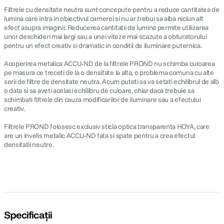
Filtrele cu densitate neutra sunt concepute pentru a reduce cantitatea de
lumina care intra in obiectivul camerei si nu ar trebui sa aiba niciun alt
efect asupra imaginii. Reducerea cantitatii de lumina permite utilizarea
unor deschideri mai largi sau a unei viteze mai scazute a obturatorului
pentru un efect creativ si dramatic in conditii de iluminare puternica.
Acoperirea metalica ACCU-ND de la filtrele PROND nu schimba culoarea
pe masura ce treceti de la o densitate la alta, o problema comuna cu alte
serii de filtre de densitate neutra. Acum puteti sa va setati echilibrul de alb
o data si sa aveti acelasi echilibru de culoare, chiar daca trebuie sa
schimbati filtrele din cauza modificarilor de iluminare sau a efectului
creativ.
Filtrele PROND folosesc exclusiv sticla optica transparenta HOYA, care
are un invelis metalic ACCU-ND fata si spate pentru a crea efectul
densitatii neutre.
Specificații