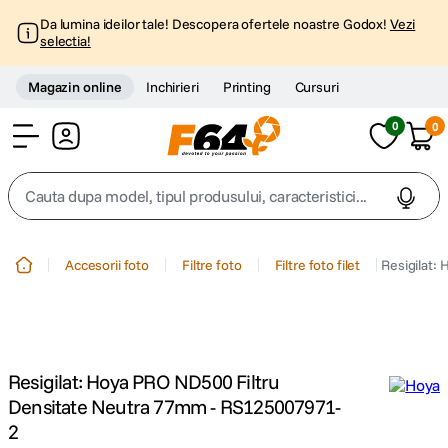
Da lumina ideilor tale! Descopera ofertele noastre Godox!
Vezi
selectia!
Magazin online
Inchirieri
Printing
Cursuri
0
0
Cont
Cauta dupa model, tipul produsului, caracteristici...
Top Cautari
Accesorii foto
Filtre foto
Filtre foto filet
Resigilat:
canon g7x
1
.
trepied
2
.
Resigilat: Hoya PRO ND500 Filtru
trepied telefon
3
.
Densitate Neutra 77mm - RS125007971-
2
peak design
4
.