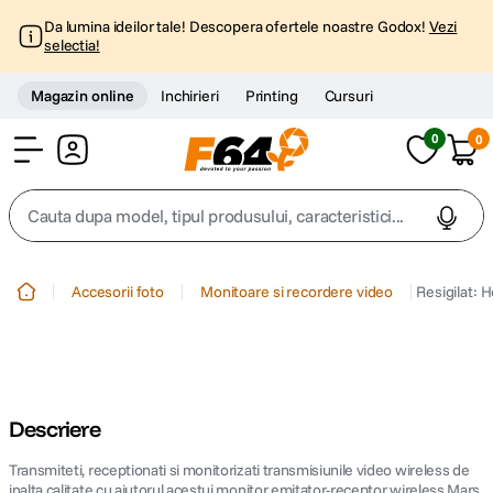
Da lumina ideilor tale! Descopera ofertele noastre Godox!
Vezi
selectia!
Magazin online
Inchirieri
Printing
Cursuri
0
0
Cont
Cauta dupa model, tipul produsului, caracteristici...
Top Cautari
Accesorii foto
Monitoare si recordere video
Resigilat: 
canon g7x
1
.
trepied
2
.
Descriere
trepied telefon
3
.
Transmiteti, receptionati si monitorizati transmisiunile video wireless de
peak design
inalta calitate cu ajutorul acestui monitor emitator-receptor wireless Mars
4
.