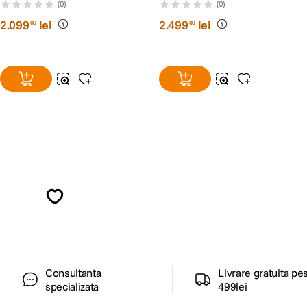
HDMI UVC 4K30 2.4 & 5 Ghz
(0)
(0)
2
.
099
lei
2
.
499
lei
00
00
Alatura-te comunitatii creatorilor
Descopera inspiratie, recomandari utile,
ghiduri foto-video si oferte pregatite special
pentru tine.
Consultanta
Livrare gratuita pe
specializata
499lei