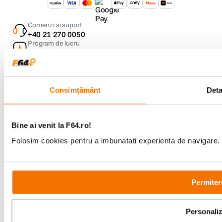
Comenzi si suport
+40 21 270 0050
Program de lucru
09:00 - 21:00
Showroom
Bd-ul Unirii 64, Bucuresti
Consimțământ
Deta
Bine ai venit la F64.ro!
Folosim cookies pentru a imbunatati experienta de navigare. P
Copyright © F64 2001 - 2026
Parteneri tehnologie:
Permiter
Personali