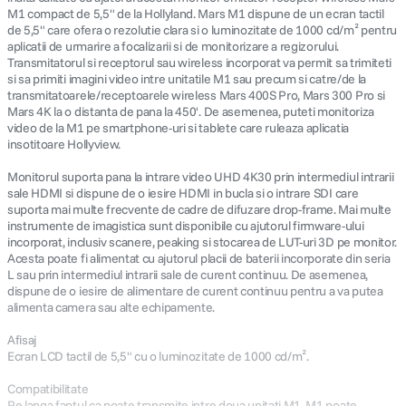
M1 compact de 5,5" de la Hollyland. Mars M1 dispune de un ecran tactil
de 5,5" care ofera o rezolutie clara si o luminozitate de 1000 cd/m² pentru
canon sx740 hs
5
.
aplicatii de urmarire a focalizarii si de monitorizare a regizorului.
Transmitatorul si receptorul sau wireless incorporat va permit sa trimiteti
si sa primiti imagini video intre unitatile M1 sau precum si catre/de la
lavaliera
6
.
transmitatoarele/receptoarele wireless Mars 400S Pro, Mars 300 Pro si
Mars 4K la o distanta de pana la 450'. De asemenea, puteti monitoriza
card memorie
video de la M1 pe smartphone-uri si tablete care ruleaza aplicatia
7
.
insotitoare Hollyview.
dji mic mini
8
.
Monitorul suporta pana la intrare video UHD 4K30 prin intermediul intrarii
sale HDMI si dispune de o iesire HDMI in bucla si o intrare SDI care
suporta mai multe frecvente de cadre de difuzare drop-frame. Mai multe
dji osmo
9
.
instrumente de imagistica sunt disponibile cu ajutorul firmware-ului
incorporat, inclusiv scanere, peaking si stocarea de LUT-uri 3D pe monitor.
insta 360
Acesta poate fi alimentat cu ajutorul placii de baterii incorporate din seria
10
.
L sau prin intermediul intrarii sale de curent continuu. De asemenea,
dispune de o iesire de alimentare de curent continuu pentru a va putea
alimenta camera sau alte echipamente.
Afisaj
Ecran LCD tactil de 5,5" cu o luminozitate de 1000 cd/m².
Compatibilitate
Pe langa faptul ca poate transmite intre doua unitati M1, M1 poate