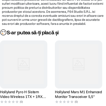
Putere de intrare: DC de la 7 la 16 VDC
suferi modificari ulterioare, acest lucru fiind influentat de factori externi
Tip baterie: 1 x L-Series
precum politica de preturi a distribuitorilor sau disponibilitatea
produselor pe stocul acestora. De asemenea, F64 Studio S.R.L. isi
Montare
rezerva dreptul de a corecta eventuale omisiuni sau erori in afisare care
Montare: 2 x 1/4"-20 mama
pot surveni in urma unor greseli de dactilografiere, lipsa de acuratete
sau erori ale produselor software, fara a anunta in prealabil.
Mediu
Clasificare IP: Niciunul
S-ar putea să-ți placă și
Certificari FCC: conform producatorului
General
Material de constructie: Plastic
Greutate: 380 g
Hollyland Pyro H Sistem
Hollyland Mars M1 Enhanced
Video Wireless 1TX + 1RX
Monitor Transceiver 5,5"
HDMI UVC 4K30 2.4 & 5 Ghz
(0)
(0)