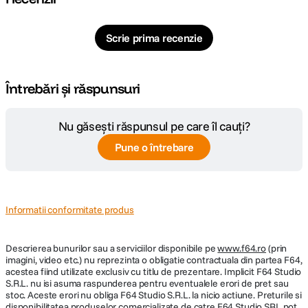
1 x iesire HDMI Loop
Audio incorporat: HDMI/SDI
I/O audio: 1 x iesire pentru casti de 1/8" / 3,5 mm
Scrie prima recenzie
Iesire/iesire de alimentare:
1 x intrare Barrel
1 x iesire baril
Alte I/O: 1 x intrare USB-C
Întrebări și răspunsuri
Sloturi pentru cartele SIM: Niciunul
Criptare: Niciuna
Nu găsești răspunsul pe care îl cauți?
Wireless
Raza de actiune: 137,2 m (linie de vizibilitate)
Pune o întrebare
Interval de frecventa: US: 5 GHz
Wi-Fi: Da
Suport format
Format video:
Informatii conformitate produs
HDMI
UHD 4K: 30
1080p: 60/30/24
Descrierea bunurilor sau a serviciilor disponibile pe
www.f64.ro
(prin
SDI
imagini, video etc.) nu reprezinta o obligatie contractuala din partea F64,
1080p: 60/59.94/30/29.97/24/23.98
acestea fiind utilizate exclusiv cu titlu de prezentare. Implicit F64 Studio
Suport timecode: Da
S.R.L. nu isi asuma raspunderea pentru eventualele erori de pret sau
stoc. Aceste erori nu obliga F64 Studio S.R.L. la nicio actiune. Preturile si
Putere
disponibilitatea produselor comercializate de catre F64 Studio SRL pot