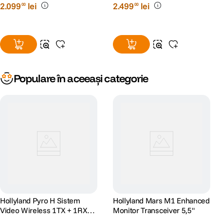
2
.
099
lei
2
.
499
lei
00
00
Populare în aceeași categorie
Hollyland Pyro H Sistem
Hollyland Mars M1 Enhanced
Video Wireless 1TX + 1RX
Monitor Transceiver 5,5"