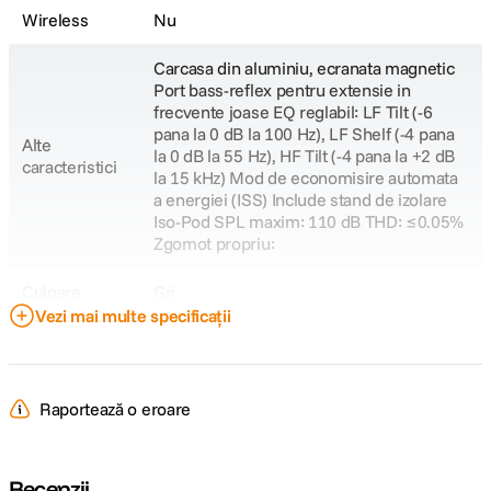
Wireless
Nu
Carcasa din aluminiu, ecranata magnetic
Port bass-reflex pentru extensie in
frecvente joase EQ reglabil: LF Tilt (-6
pana la 0 dB la 100 Hz), LF Shelf (-4 pana
Alte
la 0 dB la 55 Hz), HF Tilt (-4 pana la +2 dB
caracteristici
la 15 kHz) Mod de economisire automata
a energiei (ISS) Include stand de izolare
Iso-Pod SPL maxim: 110 dB THD: ≤0.05%
Zgomot propriu:
Culoare
Gri
Vezi mai multe specificații
SPECIFICATII AUDIO:
Raspuns in
47 Hz – 25 kHz (-6 dB) 54 Hz – 20 kHz (±2
Raportează o eroare
frecventa
dB)
Impedanta
Recenzii
10 kilohmi (intrare balansata)