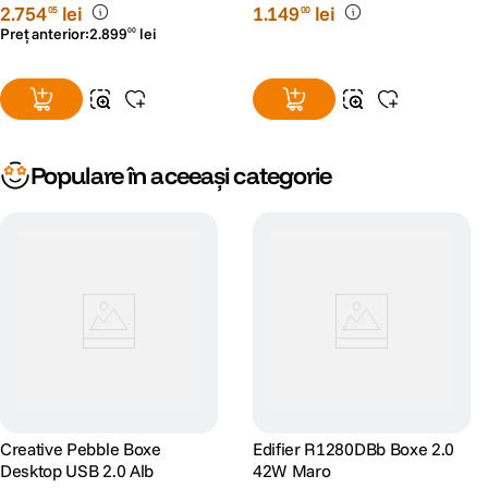
2
.
754
lei
1
.
149
lei
05
00
Preț anterior:
2
.
899
lei
00
Populare în aceeași categorie
Creative Pebble Boxe
Edifier R1280DBb Boxe 2.0
Desktop USB 2.0 Alb
42W Maro