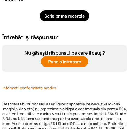
nominala
Sensibilitate
-6 dBu (ajustabil continuu)
Scrie prima recenzie
CONFIGURATIE:
Întrebări și răspunsuri
Tip boxe
Monitor studio
Nu găsești răspunsul pe care îl cauți?
Active
Da
Pune o întrebare
Numar cai
2
Difuzor inalte
0.75 inchi
Informatii conformitate produs
Difuzor joase-
5.13 inch
medii
Descrierea bunurilor sau a serviciilor disponibile pe
www.f64.ro
(prin
imagini, video etc.) nu reprezinta o obligatie contractuala din partea F64,
Putere
acestea fiind utilizate exclusiv cu titlu de prezentare. Implicit F64 Studio
100 W total (2 x 50 W – Class-D)
S.R.L. nu isi asuma raspunderea pentru eventualele erori de pret sau
recomandata
stoc. Aceste erori nu obliga F64 Studio S.R.L. la nicio actiune. Preturile si
disponibilitatea produselor comercializate de catre F64 Studio SRL pot