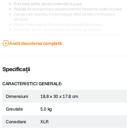
Port bass reflex pentru extensie in joase
Reglaje de compensare acustica pentru frecvente inalte si joase
Carcasa din aluminiu cu tehnologie MDE pentru minimizarea
difractiei
Intrare balansata XLR si control al nivelului de intrare
Modul ISS pentru economisire automata de energie
Optiuni multiple de montaj: stand Iso-Pod si orificii filetate pentru
stative si suporturi OmniMount
Arată descrierea completă
Include stand Iso-Pod pentru izolare fata de vibratii
Specificații
CARACTERISTICI GENERALE:
Dimensiuni
18.8 x 30 x 17.8 cm
Greutate
5.0 kg
Conectare
XLR