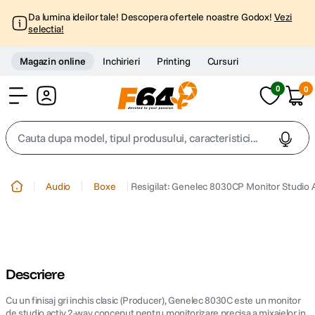
Da lumina ideilor tale! Descopera ofertele noastre Godox!
Vezi
selectia!
Magazin online
Inchirieri
Printing
Cursuri
0
0
Cont
Cauta dupa model, tipul produsului, caracteristici...
Top Cautari
Audio
Boxe
Resigilat: Genelec 8030CP Monitor Studio 
canon g7x
1
.
trepied
2
.
Descriere
trepied telefon
3
.
Cu un finisaj gri inchis clasic (Producer), Genelec 8030C este un monitor
peak design
de studio activ 2-way conceput pentru monitorizare precisa a mixajelor in
4
.