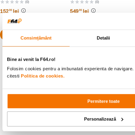
(0)
(0)
152
lei
549
lei
00
00
Consimțământ
Detalii
Bine ai venit la F64.ro!
Folosim cookies pentru a imbunatati experienta de navigare. 
Alatura-te comunitatii creatorilor
citesti
Politica de cookies.
Descopera inspiratie, recomandari utile,
ghiduri foto-video si oferte pregatite special
pentru tine.
Permitere toate
Personalizează
Consultanta
Livrare gratuita pe
specializata
499lei