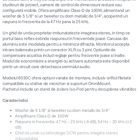
studiouri de proiect, camere de control de dimensiuni reduse sau
configuratii mobile. Ofera amplificare Class-D de 100W, alimentand un
canon sx740 hs
5
.
woofer de 5 1/8" si un tweeter cu dom metalic de 3/4", acoperind un
raspuns in frecventa de la 47 Hz pana la 25 kHz.
lavaliera
6
.
Un ghid de unda proprietar imbunatateste imaginea stereo, in timp ce
portul bass reflex extinde raspunsul in frecventele joase. Carcasa din
card memorie
aluminiu este modelata pentru a minimiza difractia. Monitorul accepta
7
.
intrare balansata printr-un conector XLR cu 3 pini. Optiunile de
compensare acustica includ reglaje pentru frecvente joase si inalte.
ulanzi
8
.
Modul de economisire a energiei cu activare automata este disponibil
printr-un circuit care detecteaza semnalul audio.
insta 360
9
.
Modelul 8030C ofera optiuni variate de montare, inclusiv orificii filetate
compatibile cu stative de microfon si suporturi OmniMount.
godox
Pachetul include un stand de izolare Iso-Pod pentru decuplarea vibratiilor.
10
.
Caracteristici
Woofer de 5 1/8" si tweeter cu dom metalic de 3/4"
Amplificare Class-D de 100W
Raspuns in frecventa: 47 Hz – 25 kHz (-6 dB), 54 Hz – 20 kHz (±2
dB)
Ghid de unda cu tehnologie DCW pentru imagine stereo
imbunatatita