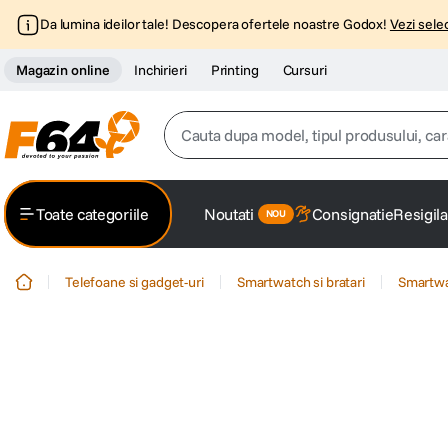
Da lumina ideilor tale! Descopera ofertele noastre Godox!
Vezi selec
Magazin online
Inchirieri
Printing
Cursuri
Cauta dupa model, tipul produsului, caracter
Top Cautari
Toate categoriile
Noutati
Consignatie
Resigila
canon g7x
1
.
Telefoane si gadget-uri
Smartwatch si bratari
Smartw
trepied
2
.
trepied telefon
3
.
peak design
4
.
canon sx740 hs
5
.