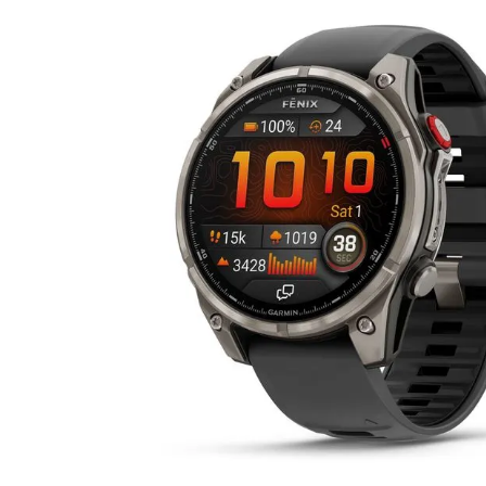
lavaliera
6
.
sony fx
7
.
card memorie
8
.
dji mic mini
9
.
dji osmo
10
.