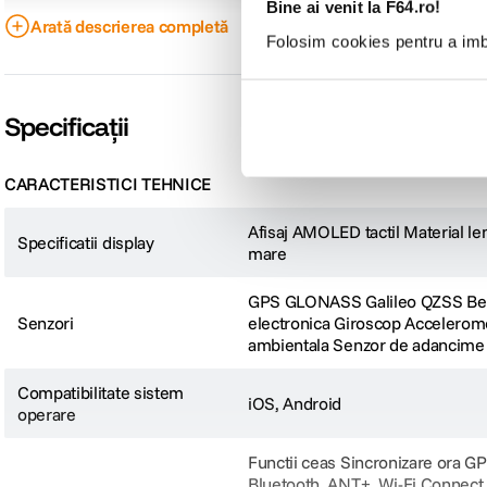
Bine ai venit la F64.ro!
Arată descrierea completă
Folosim cookies pentru a imbu
Specificații
CARACTERISTICI TEHNICE
Afisaj AMOLED tactil Material len
Specificatii display
mare
CONECTEAZA-TE DIN MERS, FARA TELEFON
GPS GLONASS Galileo QZSS BeiDo
Creat pentru sportivi si aventurieri care nu pot lua telefonul cu ei tot timpul
Senzori
electronica Giroscop Acceleromet
vocale si distribuirea locatiei LiveTrack, atunci cand ai o conexiune LTE. Sau 
ambientala Senzor de adancime 
Compatibilitate sistem
iOS, Android
operare
Functii ceas Sincronizare ora GPS Ora de vara automata Ceas desteptator Temporizator Cronometru Ore rasarit/apus Functii inteligente zilnice Conectivitate: Bluetooth, ANT+, Wi-Fi Connect IQ (fete ceas, campuri de date, widgeturi si aplicatii care pot fi descarcate) Magazinul Connect IQ Store pe dispozitiv Notificari inteligente Raspuns prin mesaj text/respingere apel telefonic prin mesaj text (doar Android) Vezi imagini din notificari pe ceas (numai pentru Android) Raportul de dimineata Calendar Vreme Setarile in timp real se sincronizeaza cu dispozitivul mobil Garmin Connect Economisire baterie - ceas cu energie redusa personalizabila Comenzi pentru muzica Reda si controleaza muzica de pe ceas Localizare telefon Cautare ceas Localizarea telefonului dvs. in timpul unei activitati cu GPS Compatibil cu aplicatia Garmin Messenger Telecomanda VIRB Control inteligent trainer Compatibil cu Garmin Connect mobile Compatibilitate cu smartphone: iPhone, Android Bursa Asistenta pentru apelare telefonica prin Bluetooth si asistent vocal Comanda vocala Red shift mode Garmin Share Echipament fitness/gimnastica Antrenament cardio Antrenamente de forta Antrenamente HIIT Antrenamente de yoga Antrenamente de Pilates Animatii de antrenament pe ecran Afisare harta musculara de antrenament Contorizare automata a repetitiilor Functii de antrenament, planificare si analiza Ecran(e) personalizabile Planuri de antrenament care pot fi descarcate Indicatie traseu Zone puls Alerte puls Calorii puls % Puls max. % RPul Durata de recuperare Puls max. automat Widget/informatii rapide cursa Stare HRV Testul de stres HRV (masoara variatia pulsului dvs. in timp ce stati nemiscat 3 minute, pentru a va oferi un nivel de stres estimat; intervalul de masurare este de 1 la 100; scorurile mai mici indica niveluri de stres mai scazute) (cu accesoriu compatibil) Transmitere Puls (transmite datele despre puls prin ANT+ catre dispozitivele asociate) Rata respiratorie (in timpul exercitiilor) (cu accesoriu compatibil) Viteza si distanta GPS Profiluri de activitate personali