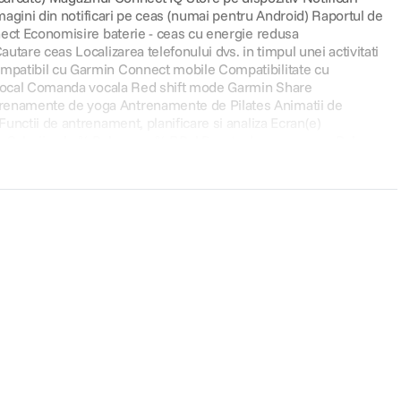
RIE PRIN SATELIT
zi in zone fara acoperire, inclusiv pana la 50 mile in