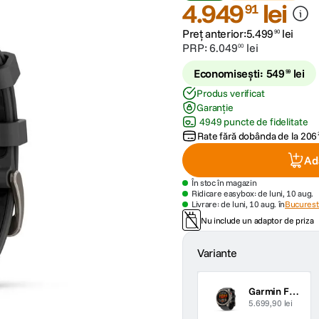
4
.
949
lei
91
Preț anterior:
5
.
499
lei
90
PRP:
6
.
049
lei
00
Economisești:
549
lei
99
Produs verificat
Garanție
4949 puncte de fidelitate
Rate fără dobânda de la
206
Ad
În stoc în magazin
Ridicare easybox: de luni, 10 aug.
Livrare: de luni, 10 aug. în
Bucuresti
Nu include un adaptor de priza
Variante
Garmin Fenix 8 Pro AMOLED Smartwatch 51mm LTE/Satelit Sapphire Titan Curea din Silicon Graphite/Negru
5.699,90 lei