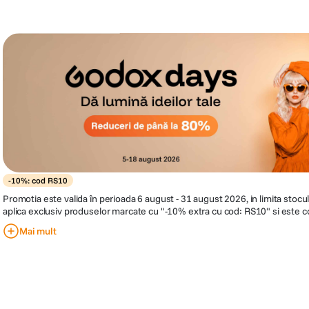
-10%: cod RS10
Promotia este valida în perioada 6 august - 31 august 2026, in limita stocu
aplica exclusiv produselor marcate cu "-10% extra cu cod: RS10" si este co
de discount RS10 in cosul de cumparaturi, inainte de finalizarea comenzii
Mai mult
10% din pretul afisat al produselor eligibile. Compania isi rezerva dreptul
in orice moment, fara o notificare prealabila.