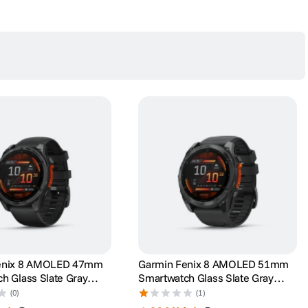
hnologia inReach a ceasului iti permite sa trimiti
mesti inregistrari de locatie — odata ce stabilesti o
atelit — fara sa fie nevoie de telefon.
enix 8 AMOLED 47mm
Garmin Fenix 8 AMOLED 51mm
h Glass Slate Gray
Smartwatch Glass Slate Gray
gru
Curea Negru
(0)
(1)