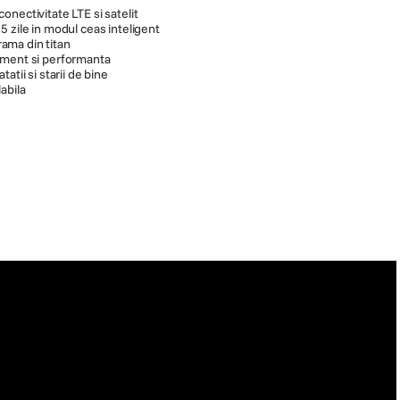
nectivitate LTE si satelit
 zile in modul ceas inteligent
ama din titan
ament si performanta
atii si starii de bine
abila