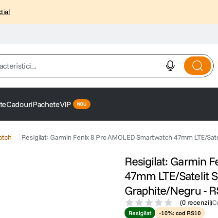
tia!
istici...
te
Cadouri
Pachete
VIP
atch
Resigilat: Garmin Fenix 8 Pro AMOLED Smartwatch 47mm LTE/Sateli
Resigilat: Garmin 
47mm LTE/Satelit Sa
Graphite/Negru - 
(
0 recenzii
)
C
Resigilat
-10%: cod RS10