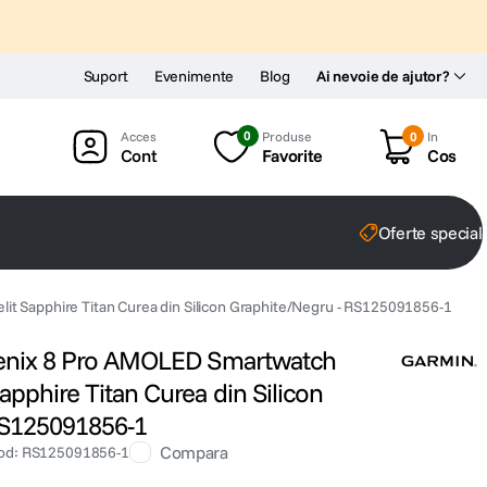
Suport
Evenimente
Blog
Ai nevoie de ajutor?
0
Produse
0
In
Cont
Favorite
Cos
Oferte special
t Sapphire Titan Curea din Silicon Graphite/Negru - RS125091856-1
Fenix 8 Pro AMOLED Smartwatch
pphire Titan Curea din Silicon
RS125091856-1
Compara
od
:
RS125091856-1