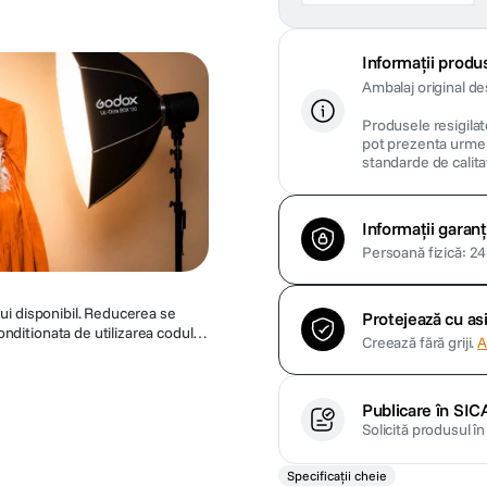
Informații produs
Ambalaj original de
Produsele resigilate
pot prezenta urme m
standarde de calita
Informații garanț
Persoană fizică: 24 
lui disponibil. Reducerea se
Protejează cu a
nditionata de utilizarea codului
Creează fără griji.
A
. Acest cod ofera o reducere de
 de a modifica sau anula promotia
Publicare în SIC
Solicită produsul î
Specificații cheie