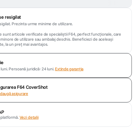
e resigilat
sigilat. Prezinta urme minime de utilizare.
 sunt articole verificate de specialiștii F64, perfect funcționale, care
inore de utilizare sau ambalaj deschis. Beneficiezi de aceleași
te, la un preț mai avantajos.
ie
luni.
Persoană juridică: 24 luni.
Extinde garanția
sigurarea F64 CoverShot
daugă asigurare
AP
n platformă.
Vezi detalii