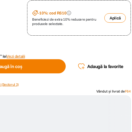
-10%: cod RS10
Aplică
Beneficiezi de extra 10% reducere pentru
produsele selectate.
lei
Vezi detalii
24
augă în coș
Adaugă la favorite
 (Sectorul 3)
Vândut și livrat de
F64