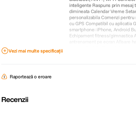
Vezi mai multe specificații
Raportează o eroare
Recenzii
DURABIL PRIN DESIGN
SO
RE
Construit pentru a rezista, acest design premium este rezistent la