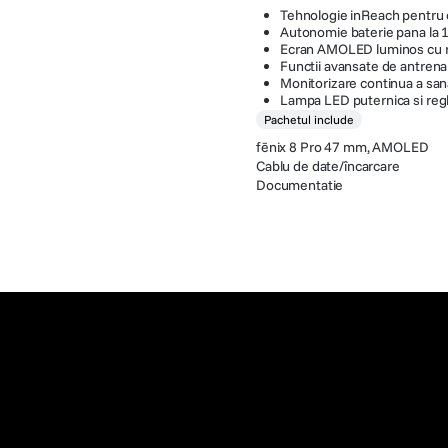
Tehnologie inReach pentru co
Autonomie baterie pana la 15
Ecran AMOLED luminos cu r
Functii avansate de antren
Monitorizare continua a sanat
Lampa LED puternica si regl
Pachetul include
fēnix 8 Pro 47 mm, AMOLED
Cablu de date/încarcare
Documentatie