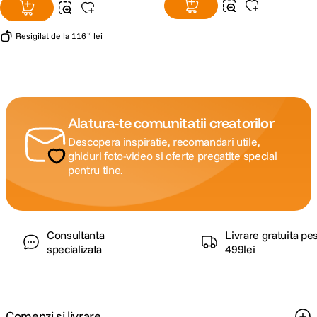
Resigilat
de la
116
lei
10
Alatura-te comunitatii creatorilor
Descopera inspiratie, recomandari utile,
ghiduri foto-video si oferte pregatite special
pentru tine.
Consultanta
Livrare gratuita pe
specializata
499lei
Comenzi si livrare