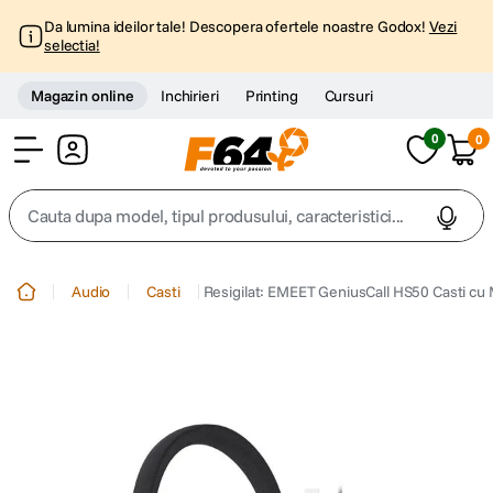
Da lumina ideilor tale! Descopera ofertele noastre Godox!
Vezi
selectia!
Magazin online
Inchirieri
Printing
Cursuri
0
0
Cont
Cauta dupa model, tipul produsului, caracteristici...
Top Cautari
Audio
Casti
Resigilat: EMEET GeniusCall HS50 Casti cu
canon g7x
1
.
trepied
2
.
trepied telefon
3
.
peak design
4
.