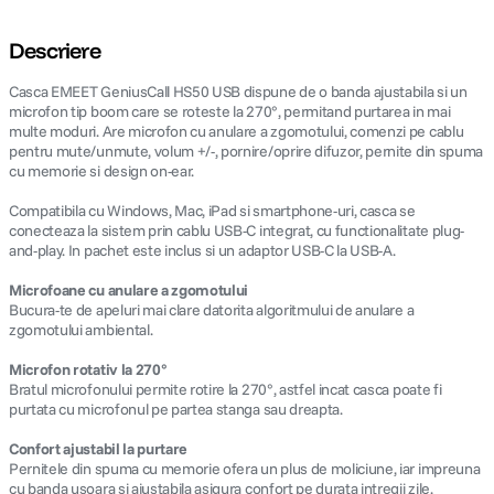
Descriere
Casca EMEET GeniusCall HS50 USB dispune de o banda ajustabila si un
microfon tip boom care se roteste la 270°, permitand purtarea in mai
multe moduri. Are microfon cu anulare a zgomotului, comenzi pe cablu
pentru mute/unmute, volum +/-, pornire/oprire difuzor, pernite din spuma
cu memorie si design on-ear.
Compatibila cu Windows, Mac, iPad si smartphone-uri, casca se
conecteaza la sistem prin cablu USB-C integrat, cu functionalitate plug-
and-play. In pachet este inclus si un adaptor USB-C la USB-A.
Microfoane cu anulare a zgomotului
Bucura-te de apeluri mai clare datorita algoritmului de anulare a
zgomotului ambiental.
Microfon rotativ la 270°
Bratul microfonului permite rotire la 270°, astfel incat casca poate fi
purtata cu microfonul pe partea stanga sau dreapta.
Confort ajustabil la purtare
Pernitele din spuma cu memorie ofera un plus de moliciune, iar impreuna
cu banda usoara si ajustabila asigura confort pe durata intregii zile.