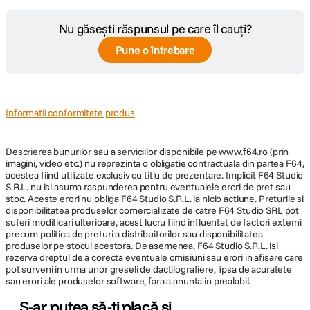
Nu găsești răspunsul pe care îl cauți?
Pune o întrebare
Informatii conformitate produs
Descrierea bunurilor sau a serviciilor disponibile pe
www.f64.ro
(prin
imagini, video etc.) nu reprezinta o obligatie contractuala din partea F64,
acestea fiind utilizate exclusiv cu titlu de prezentare. Implicit F64 Studio
S.R.L. nu isi asuma raspunderea pentru eventualele erori de pret sau
stoc. Aceste erori nu obliga F64 Studio S.R.L. la nicio actiune. Preturile si
disponibilitatea produselor comercializate de catre F64 Studio SRL pot
suferi modificari ulterioare, acest lucru fiind influentat de factori externi
precum politica de preturi a distribuitorilor sau disponibilitatea
produselor pe stocul acestora. De asemenea, F64 Studio S.R.L. isi
rezerva dreptul de a corecta eventuale omisiuni sau erori in afisare care
pot surveni in urma unor greseli de dactilografiere, lipsa de acuratete
sau erori ale produselor software, fara a anunta in prealabil.
S-ar putea să-ți placă și