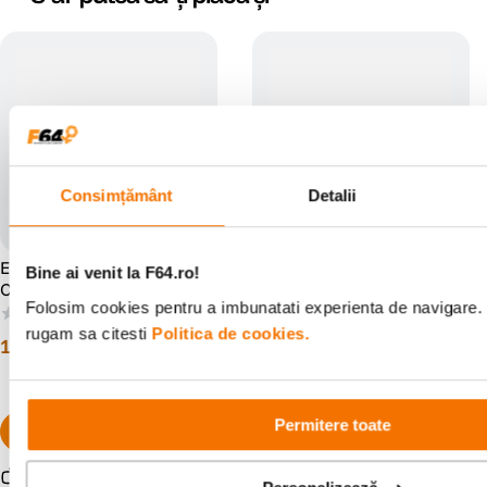
Consimțământ
Detalii
EMEET GeniusCall HS50
EMEET OfficeCore M220
Bine ai venit la F64.ro!
Casti cu Microfon
Microfon Difuzor Conferinta
Folosim cookies pentru a imbunatati experienta de navigare. P
(0)
(0)
rugam sa citesti
Politica de cookies.
129
lei
1
.
299
lei
00
00
Permitere toate
Resigilat
de la
116
lei
10