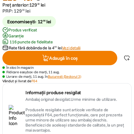
Preț anterior:
129
lei
00
PRP:
129
lei
00
Economisești:
12
lei
90
Produs verificat
Garanție
116 puncte de fidelitate
Rate fără dobânda de la
4
lei
Vezi detalii
83
Adaugă în coș
În stoc în magazin
Ridicare easybox: de marți, 11 aug.
Livrare: de marți, 11 aug. în
Bucuresti (Sectorul 3)
Vândut și livrat de
F64
Informații produse resigilat
Ambalaj original desigilat.Urme minime de utilizare.
Produsele resigilate sunt articole verificate de
specialiștii F64, perfect funcționale, care pot prezenta
urme minore de utilizare sau ambalaj deschis.
Beneficiezi de aceleași standarde de calitate, la un preț
mai avantajos.