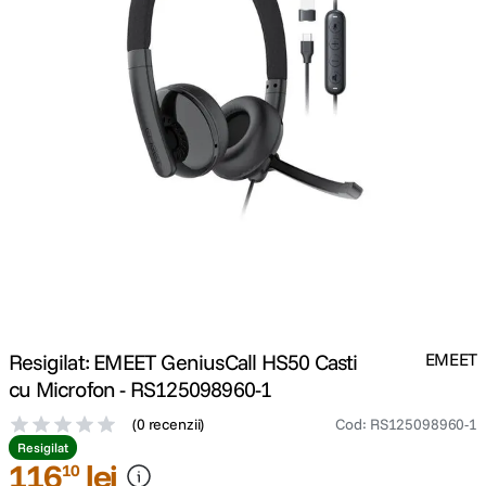
canon sx740 hs
5
.
lavaliera
6
.
card memorie
7
.
dji mic mini
8
.
dji osmo
9
.
insta 360
10
.
Resigilat: EMEET GeniusCall HS50 Casti
EMEET
cu Microfon - RS125098960-1
(
0 recenzii
)
Cod
:
RS125098960-1
Resigilat
116
lei
10