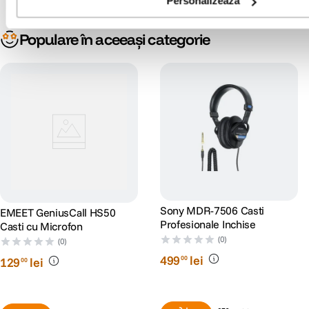
Personalizează
Populare în aceeași categorie
Sony MDR-7506 Casti
EMEET GeniusCall HS50
Profesionale Inchise
Casti cu Microfon
(0)
(0)
499
lei
00
129
lei
00