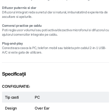
Difuzor puternic si clar
Difuzorul integrat reda sunetul clar si natural, imbunatatind experienta de
ascultare si apelurile.
Comenzi practice pe cablu
Poti regla usor volumul sau poti activa/dezactiva microfonul si difuzorul cu
ajutorul comenzilor integrate pe cablu.
Plug-and-play
Conecteaza casca la PC, telefon mobil sau tableta prin cablul 2-in-1 USB-
A/C si este gata de utilizare.
Specificații
CONFIGURATIE:
Tip casti
PC
Design
Over Ear