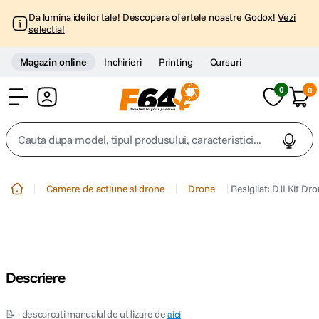
Da lumina ideilor tale! Descopera ofertele noastre Godox!
Vezi
selectia!
Magazin online
Inchirieri
Printing
Cursuri
0
0
Cont
Cauta dupa model, tipul produsului, caracteristici...
Top Cautari
Camere de actiune si drone
Drone
Resigilat: DJI Kit 
canon g7x
1
.
trepied
2
.
Descriere
trepied telefon
3
.
📝 - descarcati manualul de utilizare de
peak design
aici
4
.