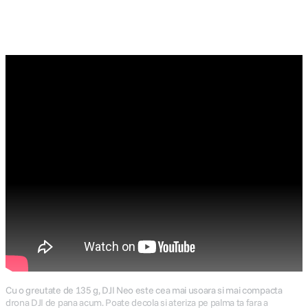
canon sx740 hs
5
.
lavaliera
6
.
card memorie
7
.
dji mic mini
8
.
dji osmo
9
.
insta 360
10
.
Cu o greutate de 135 g, DJI Neo este cea mai usoara si mai compacta
drona DJI de pana acum. Poate decola si ateriza pe palma ta fara a