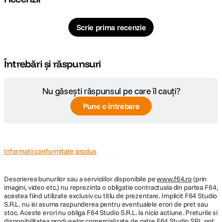
Rocket
0.5 m/s (Cine mode)
Viteza maxima
Spotlight
2 m/s (Normal mode)
Scrie prima recenzie
(aterizare)
2 m/s (Sport mode)
Helix
Boomerang
Camera
Întrebări și răspunsuri
Da
integrata
* Unele moduri de filmare necesita conectarea DJI Neo la un smartphone
prin Wi-Fi si activarea acestora in aplicatia DJI Fly.
Nu găsești răspunsul pe care îl cauți?
CAMERA SI OPTICA:
Pune o întrebare
Senzor
1/2-inch image sensor
Rezolutie foto
12 MP
Informatii conformitate produs
Distanta focala
Format Equivalent: 14 mm
Descrierea bunurilor sau a serviciilor disponibile pe
www.f64.ro
(prin
Diafragma
imagini, video etc.) nu reprezinta o obligatie contractuala din partea F64,
f/2.8
maxima
acestea fiind utilizate exclusiv cu titlu de prezentare. Implicit F64 Studio
S.R.L. nu isi asuma raspunderea pentru eventualele erori de pret sau
Metode Multiple de Control
stoc. Aceste erori nu obliga F64 Studio S.R.L. la nicio actiune. Preturile si
Distanta minima
disponibilitatea produselor comercializate de catre F64 Studio SRL pot