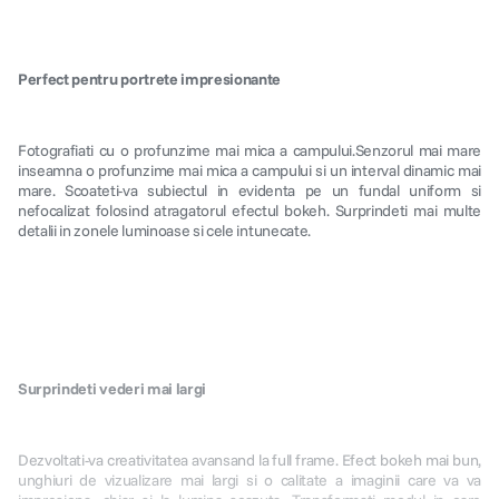
canon sx740 hs
5
.
Perfect pentru portrete impresionante
lavaliera
6
.
Fotografiati cu o profunzime mai mica a campului.Senzorul mai mare
card memorie
7
.
inseamna o profunzime mai mica a campului si un interval dinamic mai
mare. Scoateti-va subiectul in evidenta pe un fundal uniform si
ulanzi
nefocalizat folosind atragatorul efectul bokeh. Surprindeti mai multe
8
.
detalii in zonele luminoase si cele intunecate.
insta 360
9
.
godox
10
.
Surprindeti vederi mai largi
Dezvoltati-va creativitatea avansand la full frame. Efect bokeh mai bun,
unghiuri de vizualizare mai largi si o calitate a imaginii care va va