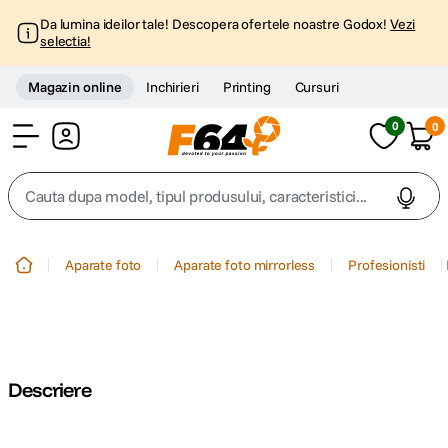
Da lumina ideilor tale! Descopera ofertele noastre Godox!
Vezi
selectia!
Magazin online
Inchirieri
Printing
Cursuri
0
0
Cont
Cauta dupa model, tipul produsului, caracteristici...
Top Cautari
Aparate foto
Aparate foto mirrorless
Profesionisti
canon g7x
1
.
trepied
2
.
Descriere
trepied telefon
3
.
peak design
4
.