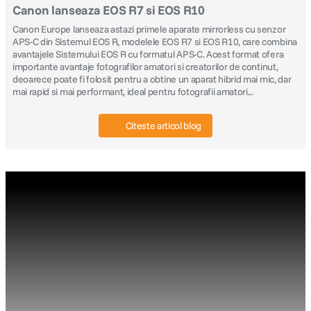
Canon lanseaza EOS R7 si EOS R10
canon sx740 hs
Canon Europe lanseaza astazi primele aparate mirrorless cu senzor
5
.
APS-C din Sistemul EOS R, modelele EOS R7 si EOS R10, care combina
avantajele Sistemului EOS R cu formatul APS-C. Acest format ofera
lavaliera
6
.
importante avantaje fotografilor amatori si creatorilor de continut,
deoarece poate fi folosit pentru a obtine un aparat hibrid mai mic, dar
mai rapid si mai performant, ideal pentru fotografii amatori...
card memorie
7
.
Citeste articol blog
dji mic mini
8
.
dji osmo
9
.
insta 360
10
.