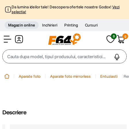
Da lumina ideilor tale! Descopera ofertele noastre Godox!
Vezi
selectia!
Magazin online
Inchirieri
Printing
Cursuri
0
0
Cont
Cauta dupa model, tipul produsului, caracteristici...
Top Cautari
Aparate foto
Aparate foto mirrorless
Entuziasti
Res
canon g7x
1
.
trepied
2
.
Descriere
trepied telefon
3
.
peak design
4
.