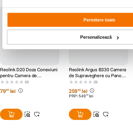
Permitere toate
Personalizează
Reolink D20 Doza Conexiuni
Reolink Argus B330 Camera
pentru Camera de
de Supraveghere cu Panou
Supraveghere Reolink
Solar 4 MP si Inteligenta
(0)
(0)
Artificiala
79
lei
259
lei
99
90
PRP:
549
lei
99