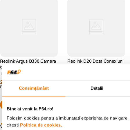
Reolink Argus B330 Camera
Reolink D20 Doza Conexiuni
de Supraveghere cu Panou
pentru Camera de
Solar 4 MP si Inteligenta
Supraveghere Reolink
(0)
(0)
Artificiala
259
lei
79
lei
90
99
PRP:
549
lei
99
Consimțământ
Detalii
Bine ai venit la F64.ro!
Folosim cookies pentru a imbunatati experienta de navigare. 
Populare în aceeași categorie
citesti
Politica de cookies.