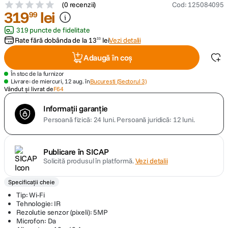
(
0 recenzii
)
Cod
:
125084095
319
lei
99
canon sx740 hs
5
.
319 puncte de fidelitate
Rate fără dobânda de la
13
lei
Vezi detalii
33
lavaliera
6
.
Adaugă în coș
card memorie
7
.
În stoc de la furnizor
Livrare: de miercuri, 12 aug. în
Bucuresti (Sectorul 3)
Vândut și livrat de
F64
dji mic mini
8
.
Informații garanție
dji osmo
Persoană fizică: 24 luni.
Persoană juridică: 12 luni.
9
.
insta 360
10
.
Publicare în SICAP
Solicită produsul în platformă.
Vezi detalii
Specificații cheie
Tip: Wi-Fi
Tehnologie: IR
Rezolutie senzor (pixeli): 5MP
Microfon: Da