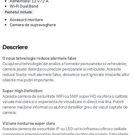
Alimentare: 12 v / 2 A
Wi-Fi Dual Band
Pachetul include
Accesorii montare
Camera de supraveghere
Descriere
O noua tehnologie reduce alarmele false
Cu ajutorul tehnologiei de analiza a formelor persoanelor si vehiculelor,
camera poate detecta cu precizie persoanele si vehiculele. Aceasta
reduce foarte mult alarmele false, deoarece sunt ignorate miscarile altor
obiecte mai putin importante.
Super High Definition
Aceasta camera de securitate WiFi cu 5MP super HD va ofera o calitate
vizuala mai clara si o experienta de vizualizare in direct mai lina. Puteti
ramane mai bine informat cu ajutorul detaliilor greu de vazut captate de
camera.
Viziune nocturna super clara
Aceasta camera de securitate IP cu LED-uri in infrarosu ofera o calitate
superioara a imaginii pentru inregistrarile pe timp de noapte. Este ideala