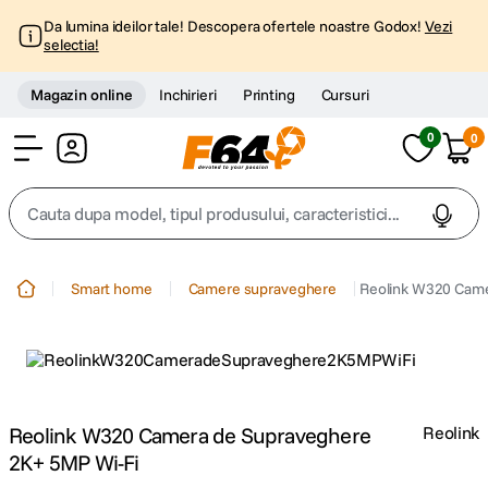
Da lumina ideilor tale! Descopera ofertele noastre Godox!
Vezi
selectia!
Magazin online
Inchirieri
Printing
Cursuri
0
0
Cont
Cauta dupa model, tipul produsului, caracteristici...
Top Cautari
Smart home
Camere supraveghere
Reolink W320 Came
canon g7x
1
.
trepied
2
.
trepied telefon
Reolink W320 Camera de Supraveghere
Reolink
3
.
2K+ 5MP Wi-Fi
peak design
4
.