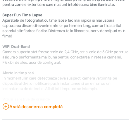
pentru zonele exterioare care nu sunt intotdeauna bine iluminate.
Super Fun Time Lapse
Aparatele de fotografiat cu time lapse fac mai rapida si mai usoara
capturarea dinamicii evenimentelor pe termen lung, cum ar fi rasaritul
soarelui si inflorirea florilor. Distreaza-te la filmarea unor videoclipuri ca in
filme!
WiFi Dual-Band
Camera suporta atat frecventele de 2,4 GHz, cat si cele de 5 GHz pentru a
asigura o performanta mai buna pentru conectarea in retea a camerei.
Flexibil de ales, usor de configurat.
Alerte in timp real
In momentul in care detecteaza ceva suspect, camera va trimite pe
dispozitivul dvs. o notificare push instantanee si un e-mail cu un
instantaneu de detectie. Aflati tot timpul ce se intampla.
Vizualizare live de oriunde
Verificati situatia din casa atunci cand sunteti in calatorie sau vedeti ce se
Arată descrierea completă
intampla cu copiii dvs. cand sunteti ocupat in bucatarie, cu inregistrare
audio.
Redare usoara si inteligenta
Nu numai ca puteti sa redati videoclipurile salvate pentru a gasi informatii