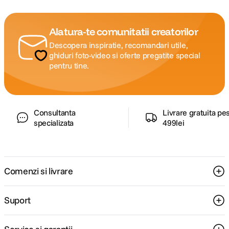
Alatura-te comunitatii creatorilor
Descopera inspiratie, recomandari utile,
ghiduri foto-video si oferte pregatite special
pentru tine.
Consultanta
Livrare gratuita pe
specializata
499lei
Comenzi si livrare
Suport