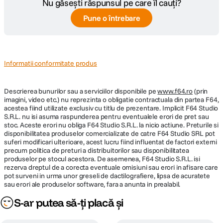
Nu găsești răspunsul pe care îl cauți?
Specificatii:
Pune o întrebare
Tip: Wi-Fi
Tehnologie: IR
Color Night Vision: Detectare miscare, Detectare persoane si vehicule
Audio bidirectional
Rezolutie senzor (pixeli): 5MP
Interfata: Wi-Fi
Informatii conformitate produs
Ethernet
Microfon: Da
Management: Aplicatie
Descrierea bunurilor sau a serviciilor disponibile pe
www.f64.ro
(prin
Alimentare: 12 v / 2 A
imagini, video etc.) nu reprezinta o obligatie contractuala din partea F64,
Dimensiune (mm): 67 x 67 x 186 mm
acestea fiind utilizate exclusiv cu titlu de prezentare. Implicit F64 Studio
S.R.L. nu isi asuma raspunderea pentru eventualele erori de pret sau
Wi-Fi Dual Band
stoc. Aceste erori nu obliga F64 Studio S.R.L. la nicio actiune. Preturile si
IP66
disponibilitatea produselor comercializate de catre F64 Studio SRL pot
Capacitate de stocare: card microSD de pana la 256 GB (cardul nu este
suferi modificari ulterioare, acest lucru fiind influentat de factori externi
inclus)
precum politica de preturi a distribuitorilor sau disponibilitatea
Culoare: Alb-Negru
produselor pe stocul acestora. De asemenea, F64 Studio S.R.L. isi
Greutate: 415 g
rezerva dreptul de a corecta eventuale omisiuni sau erori in afisare care
pot surveni in urma unor greseli de dactilografiere, lipsa de acuratete
sau erori ale produselor software, fara a anunta in prealabil.
S-ar putea să-ți placă și