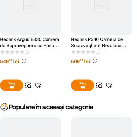
Reolink Argus B330 Camera
Reolink P340 Camera de
de Supraveghere cu Panou
Supraveghere Rezolutie
Solar 4 MP si Inteligenta
12MP
(0)
(0)
Artificiala
549
lei
509
lei
99
99
Populare în aceeași categorie