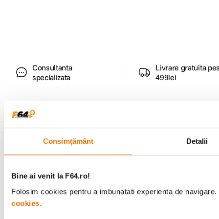
Descopera inspiratie, recomandari utile,
ghiduri foto-video si oferte pregatite special
pentru tine.
Consultanta
Livrare gratuita pe
specializata
499lei
Comenzi si livrare
Consimțământ
Detalii
Suport
Bine ai venit la F64.ro!
Service si garantii
Folosim cookies pentru a imbunatati experienta de navigare. P
cookies.
F64 Studio