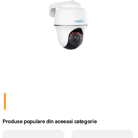
canon sx740 hs
5
.
lavaliera
6
.
sony fx
7
.
card memorie
8
.
dji mic mini
9
.
dji osmo
10
.
Produse populare din aceeasi categorie