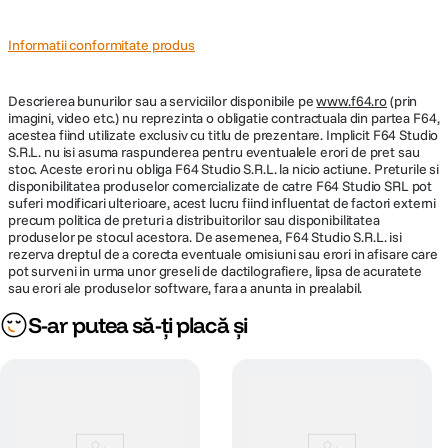
Informatii conformitate produs
Descrierea bunurilor sau a serviciilor disponibile pe
www.f64.ro
(prin
imagini, video etc.) nu reprezinta o obligatie contractuala din partea F64,
acestea fiind utilizate exclusiv cu titlu de prezentare. Implicit F64 Studio
S.R.L. nu isi asuma raspunderea pentru eventualele erori de pret sau
stoc. Aceste erori nu obliga F64 Studio S.R.L. la nicio actiune. Preturile si
disponibilitatea produselor comercializate de catre F64 Studio SRL pot
suferi modificari ulterioare, acest lucru fiind influentat de factori externi
precum politica de preturi a distribuitorilor sau disponibilitatea
produselor pe stocul acestora. De asemenea, F64 Studio S.R.L. isi
rezerva dreptul de a corecta eventuale omisiuni sau erori in afisare care
pot surveni in urma unor greseli de dactilografiere, lipsa de acuratete
sau erori ale produselor software, fara a anunta in prealabil.
S-ar putea să-ți placă și