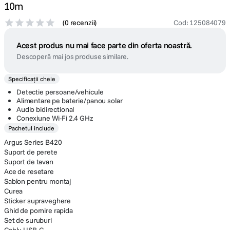
10m
(
0 recenzii
)
Cod
:
125084079
Acest produs nu mai face parte din oferta noastră.
Descoperă mai jos produse similare.
Specificații cheie
Detectie persoane/vehicule
Alimentare pe baterie/panou solar
Audio bidirectional
Conexiune Wi-Fi 2.4 GHz
Pachetul include
Argus Series B420
Suport de perete
Suport de tavan
Ace de resetare
Sablon pentru montaj
Curea
Sticker supraveghere
Ghid de pornire rapida
Set de suruburi