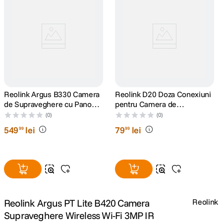
Reolink Argus B330 Camera
Reolink D20 Doza Conexiuni
de Supraveghere cu Panou
pentru Camera de
Solar 4 MP si Inteligenta
Supraveghere Reolink
(0)
(0)
Artificiala
549
lei
79
lei
99
99
Reolink Argus PT Lite B420 Camera
Reolink
Supraveghere Wireless Wi-Fi 3MP IR