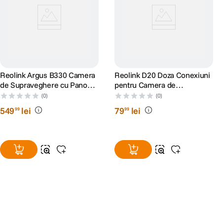
Reolink Argus B330 Camera
Reolink D20 Doza Conexiuni
de Supraveghere cu Panou
pentru Camera de
Solar 4 MP si Inteligenta
Supraveghere Reolink
(0)
(0)
Artificiala
549
lei
79
lei
99
99
Alatura-te comunitatii creatorilor