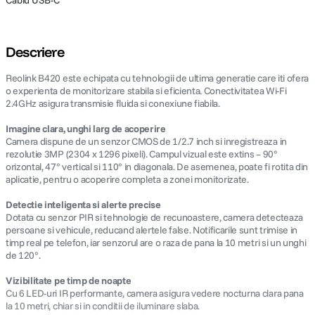
Cablu USB-C
Descriere
Reolink B420 este echipata cu tehnologii de ultima generatie care iti ofera
o experienta de monitorizare stabila si eficienta. Conectivitatea Wi-Fi
2.4GHz asigura transmisie fluida si conexiune fiabila.
Imagine clara, unghi larg de acoperire
Camera dispune de un senzor CMOS de 1/2.7 inch si inregistreaza in
rezolutie 3MP (2304 x 1296 pixeli). Campul vizual este extins – 90°
orizontal, 47° vertical si 110° in diagonala. De asemenea, poate fi rotita din
aplicatie, pentru o acoperire completa a zonei monitorizate.
Detectie inteligenta si alerte precise
Dotata cu senzor PIR si tehnologie de recunoastere, camera detecteaza
persoane si vehicule, reducand alertele false. Notificarile sunt trimise in
timp real pe telefon, iar senzorul are o raza de pana la 10 metri si un unghi
de 120°.
Vizibilitate pe timp de noapte
Cu 6 LED-uri IR performante, camera asigura vedere nocturna clara pana
la 10 metri, chiar si in conditii de iluminare slaba.