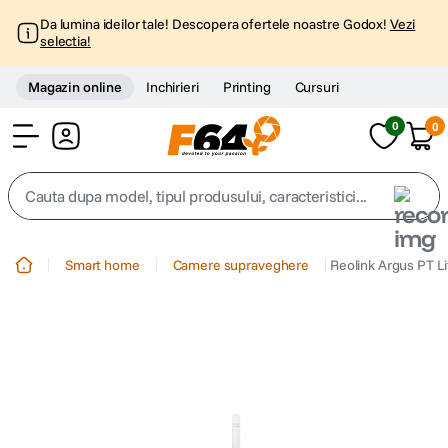
Da lumina ideilor tale! Descopera ofertele noastre Godox!
Vezi
selectia!
Magazin online
Inchirieri
Printing
Cursuri
0
0
Cont
Cauta dupa model, tipul produsului, caracteristici...
Top Cautari
Smart home
Camere supraveghere
Reolink Argus PT L
canon g7x
1
.
trepied
2
.
trepied telefon
3
.
peak design
4
.