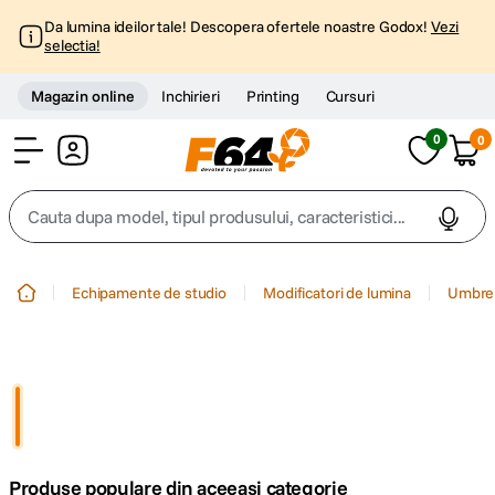
Da lumina ideilor tale! Descopera ofertele noastre Godox!
Vezi
selectia!
Magazin online
Inchirieri
Printing
Cursuri
0
0
Cont
Cauta dupa model, tipul produsului, caracteristici...
Top Cautari
Echipamente de studio
Modificatori de lumina
Umbre
canon g7x
1
.
trepied
2
.
trepied telefon
3
.
Produse populare din aceeasi categorie
peak design
4
.