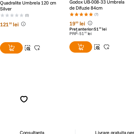
Godox UB-008-33 Umbrela
Quadralite Umbrela 120 cm
de Difuzie 84cm
Silver
(7)
(0)
19
lei
00
121
lei
00
Preț anterior:
51
lei
00
PRP:
51
lei
00
Alatura-te comunitatii creatorilor
Descopera inspiratie, recomandari utile,
ghiduri foto-video si oferte pregatite special
pentru tine.
Consultanta
Livrare gratuita pe