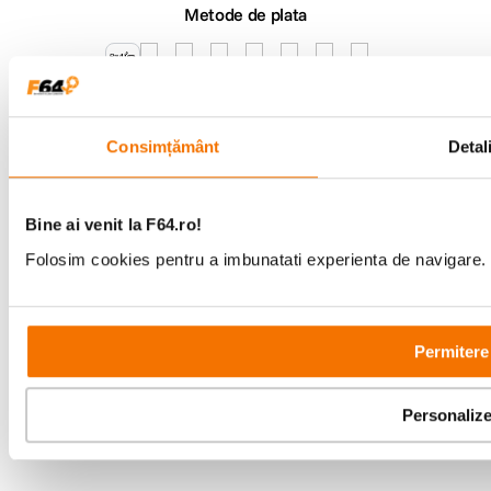
Metode de plata
Comenzi si suport
+40 21 270 0050
Program de lucru
Consimțământ
Detali
09:00 - 21:00
Showroom
Bd-ul Unirii 64, Bucuresti
Bine ai venit la F64.ro!
Folosim cookies pentru a imbunatati experienta de navigare. P
Permitere
Copyright © F64 2001 - 2026
Parteneri tehnologie:
Personaliz