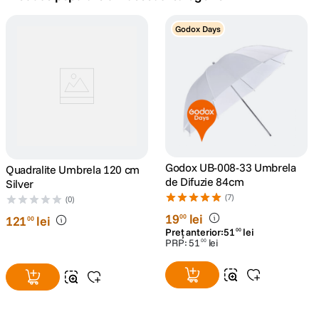
canon sx740 hs
Godox Days
5
.
lavaliera
6
.
sony fx
7
.
card memorie
8
.
dji mic mini
Godox UB-008-33 Umbrela
Quadralite Umbrela 120 cm
9
.
de Difuzie 84cm
Silver
(7)
dji osmo
(0)
10
.
19
lei
00
121
lei
00
Preț anterior:
51
lei
00
PRP:
51
lei
00