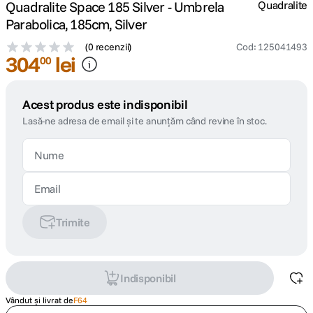
Quadralite Space 185 Silver - Umbrela
Quadralite
Parabolica, 185cm, Silver
(
0 recenzii
)
Cod
:
125041493
304
lei
00
Acest produs este indisponibil
Lasă-ne adresa de email și te anunțăm când revine în stoc.
Trimite
Indisponibil
Vândut și livrat de
F64