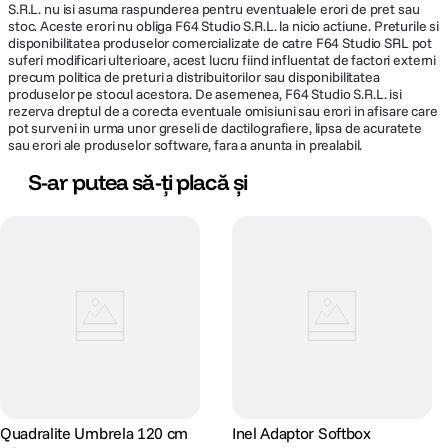
S.R.L. nu isi asuma raspunderea pentru eventualele erori de pret sau
stoc. Aceste erori nu obliga F64 Studio S.R.L. la nicio actiune. Preturile si
disponibilitatea produselor comercializate de catre F64 Studio SRL pot
suferi modificari ulterioare, acest lucru fiind influentat de factori externi
precum politica de preturi a distribuitorilor sau disponibilitatea
produselor pe stocul acestora. De asemenea, F64 Studio S.R.L. isi
rezerva dreptul de a corecta eventuale omisiuni sau erori in afisare care
pot surveni in urma unor greseli de dactilografiere, lipsa de acuratete
sau erori ale produselor software, fara a anunta in prealabil.
S-ar putea să-ți placă și
Quadralite Umbrela 120 cm
Inel Adaptor Softbox