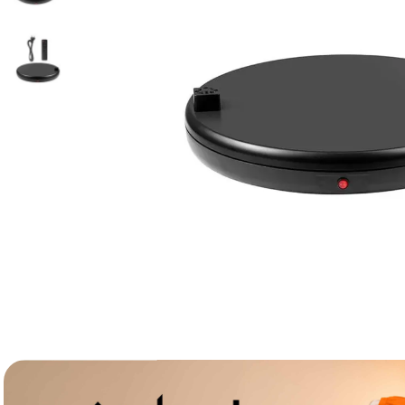
canon sx740 hs
6
.
card memorie
7
.
sony fx
8
.
dji mic mini
9
.
dji osmo pocket 4
10
.