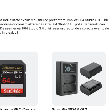
fiind utilizate exclusiv cu titlu de prezentare. Implicit F64 Studio S.R.L. nu
a produselor comercializate de catre F64 Studio SRL pot suferi modificari
ra. De asemenea, F64 Studio S.R.L. isi rezerva dreptul de a corecta eventuale
 in prealabil.
Extreme PRO Card de
SmallRig 3824B Kit 2