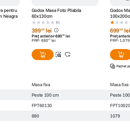
va pentru
Godox Masa Foto Pliabila
Godox Mas
cm Neagra
60x130cm
100x200
(0)
399
lei
699
le
00
00
Preț anterior:
680
lei
Preț anteri
00
PRP:
680
lei
PRP:
1
.
079
00
Pachet p
Masa fixa
Masa fixa
Peste 100 cm
Peste 10
FPT60130
FPT1002
680
1079