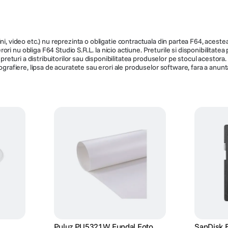
ni, video etc.) nu reprezinta o obligatie contractuala din partea F64, acestea 
ri nu obliga F64 Studio S.R.L. la nicio actiune. Preturile si disponibilitate
de preturi a distribuitorilor sau disponibilitatea produselor pe stocul acesto
ografiere, lipsa de acuratete sau erori ale produselor software, fara a anunta
Puluz PU5321W Fundal Foto
SanDisk 