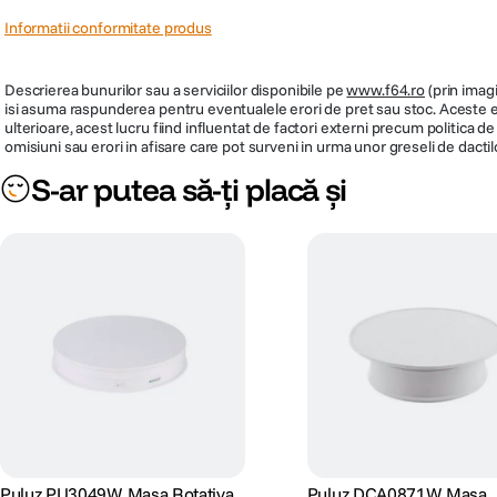
Informatii conformitate produs
Descrierea bunurilor sau a serviciilor disponibile pe
www.f64.ro
(prin imagi
isi asuma raspunderea pentru eventualele erori de pret sau stoc. Aceste ero
ulterioare, acest lucru fiind influentat de factori externi precum politica 
omisiuni sau erori in afisare care pot surveni in urma unor greseli de dactil
S-ar putea să-ți placă și
Puluz PU3049W Masa Rotativa
Puluz DCA0871W Masa