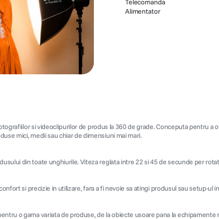
Telecomanda
Alimentator
otografiilor si videoclipurilor de produs la 360 de grade. Conceputa pentru a o
duse mici, medii sau chiar de dimensiuni mai mari.
lui din toate unghiurile. Viteza reglata intre 22 si 45 de secunde per rotatie a
fort si precizie in utilizare, fara a fi nevoie sa atingi produsul sau setup-ul in 
pentru o gama variata de produse, de la obiecte usoare pana la echipamente m