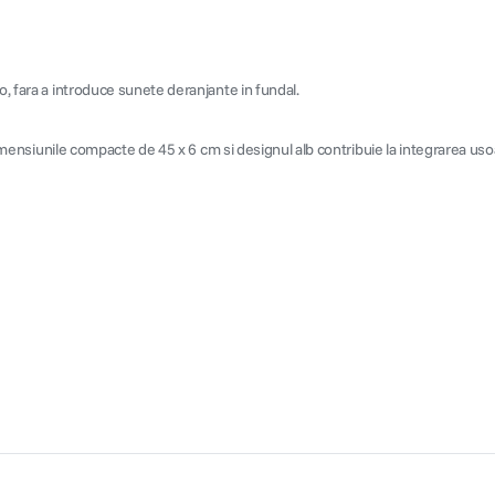
o, fara a introduce sunete deranjante in fundal.
 Dimensiunile compacte de 45 x 6 cm si designul alb contribuie la integrarea usoa