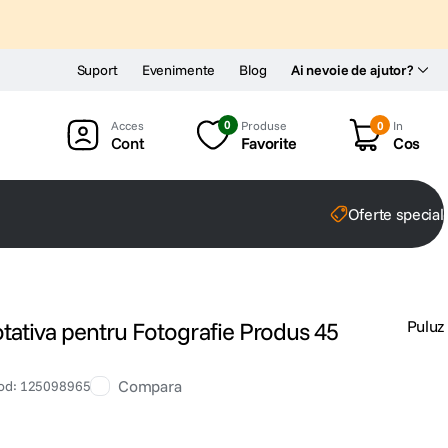
Suport
Evenimente
Blog
Ai nevoie de ajutor?
0
Produse
0
In
Cont
Favorite
Cos
Oferte special
tativa pentru Fotografie Produs 45
Puluz
Compara
od
:
125098965