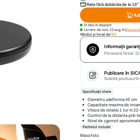
Rate fără dobânda de la
19
37
Ad
În stoc în depozit
Livrare: de luni, 10 aug. în
Bucuresti
Vândut și livrat de
F64
Informații garanț
Persoană fizică: 12 
Publicare în SIC
Solicită produsul î
Specificații cheie
Diametru platforma 45 cm
Capacitate maxima de incar
Viteza de rotatie 1 tur in 2
Control de la distanta prin 
Nivel de zgomot aproximati
Pachetul include
Masa foto