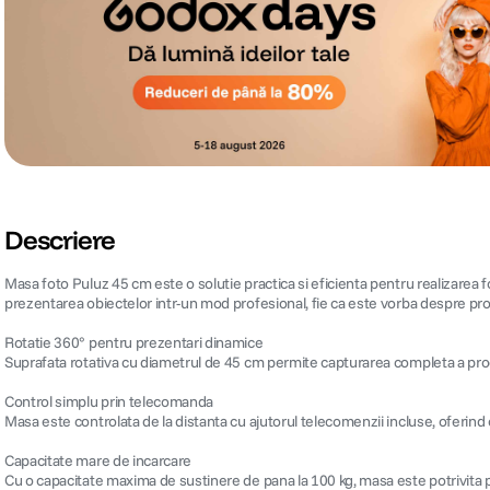
Descriere
Masa foto Puluz 45 cm este o solutie practica si eficienta pentru realizarea f
prezentarea obiectelor intr-un mod profesional, fie ca este vorba despre pro
Rotatie 360° pentru prezentari dinamice
Suprafata rotativa cu diametrul de 45 cm permite capturarea completa a produsu
Control simplu prin telecomanda
Masa este controlata de la distanta cu ajutorul telecomenzii incluse, oferind con
Capacitate mare de incarcare
Cu o capacitate maxima de sustinere de pana la 100 kg, masa este potrivita 