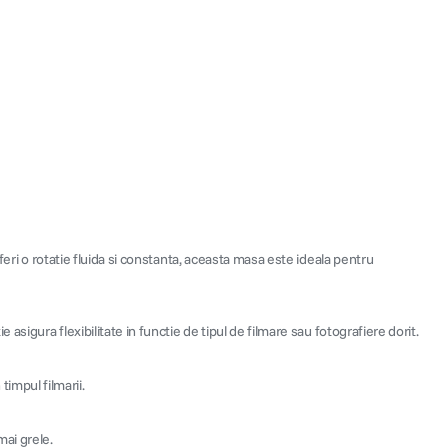
feri o rotatie fluida si constanta, aceasta masa este ideala pentru
sigura flexibilitate in functie de tipul de filmare sau fotografiere dorit.
timpul filmarii.
ai grele.