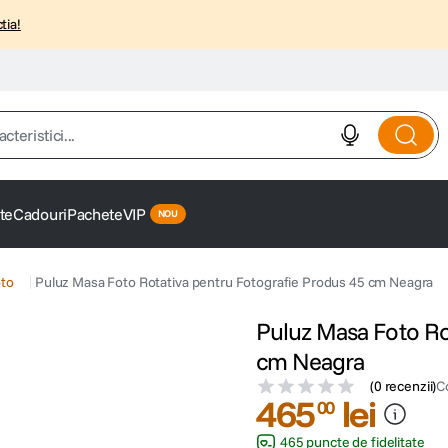
tia!
istici...
te
Cadouri
Pachete
VIP
oto
Puluz Masa Foto Rotativa pentru Fotografie Produs 45 cm Neagra
Puluz Masa Foto Ro
cm Neagra
(
0 recenzii
)
C
465
lei
00
465 puncte de fidelitate