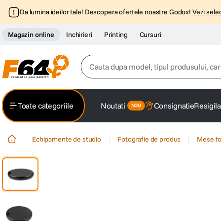
Da lumina ideilor tale! Descopera ofertele noastre Godox!
Vezi selec
Magazin online
Inchirieri
Printing
Cursuri
Cauta dupa model, tipul produsului, caracter
Top Cautari
Toate categoriile
Noutati
Consignatie
Resigila
canon g7x
1
.
Echipamente de studio
Fotografie de produs
Mese f
trepied
2
.
trepied telefon
3
.
peak design
4
.
lavaliera
5
.