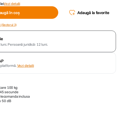
lei
Vezi detalii
augă în coș
Adaugă la favorite
 (Sectorul 3)
ie
luni.
Persoană juridică: 12 luni.
AP
n platformă.
Vezi detalii
care 100 kg
2-45 secunde
telecomanda inclusa
v 50 dB