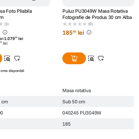
a Foto Pliabila
Puluz PU3049W Masa Rotativa
cm
Fotografie de Produs 30 cm Alba
(1)
(0)
i
185
lei
00
or:
1
.
079
lei
00
lei
00
romo disponibil
Masa rotativa
0 cm
Sub 50 cm
00
040245 PU3049W
185