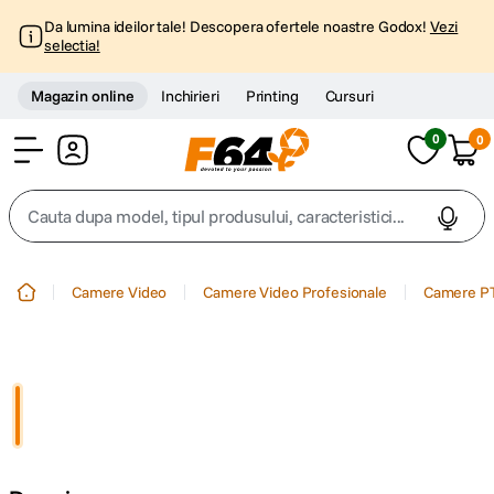
Da lumina ideilor tale! Descopera ofertele noastre Godox!
Vezi
selectia!
Magazin online
Inchirieri
Printing
Cursuri
0
0
Cont
Cauta dupa model, tipul produsului, caracteristici...
Top Cautari
Camere Video
Camere Video Profesionale
Camere P
canon g7x
1
.
trepied
2
.
trepied telefon
3
.
peak design
4
.