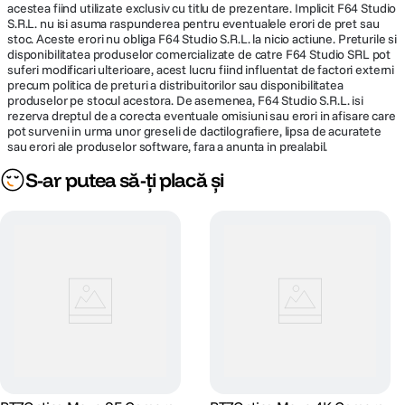
pluginuri si integrari pentru platforme populare precum OBS
acestea fiind utilizate exclusiv cu titlu de prezentare. Implicit F64 Studio
Microfon
utilitare pentru configurare, testare si suport
S.R.L. nu isi asuma raspunderea pentru eventualele erori de pret sau
Da
stoc. Aceste erori nu obliga F64 Studio S.R.L. la nicio actiune. Preturile si
incorporat
disponibilitatea produselor comercializate de catre F64 Studio SRL pot
suferi modificari ulterioare, acest lucru fiind influentat de factori externi
Difuzoare
precum politica de preturi a distribuitorilor sau disponibilitatea
Nu
incorporate
produselor pe stocul acestora. De asemenea, F64 Studio S.R.L. isi
rezerva dreptul de a corecta eventuale omisiuni sau erori in afisare care
pot surveni in urma unor greseli de dactilografiere, lipsa de acuratete
Numar maxim
60
sau erori ale produselor software, fara a anunta in prealabil.
cadre (fps)
S-ar putea să-ți placă și
Bitrate maxim
80
(Mbps)
DISPLAY SI VIZUALIZARE:
Diagonala
Fara display
Display
Vizor
Nu