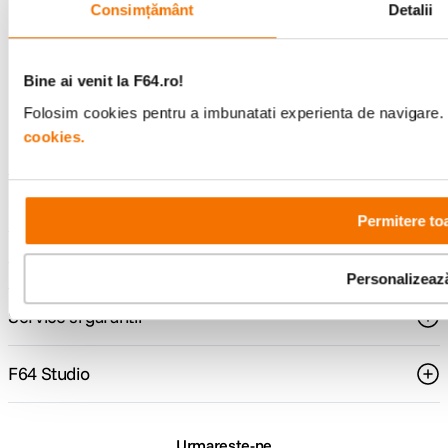
Consimțământ
Detalii
Bine ai venit la F64.ro!
Consultanta
Livrare gratuita pe
specializata
499lei
Folosim cookies pentru a imbunatati experienta de navigare. P
cookies.
Comenzi si livrare
Permitere to
Suport
Personalizeaz
Service si garantii
F64 Studio
Urmareste-ne