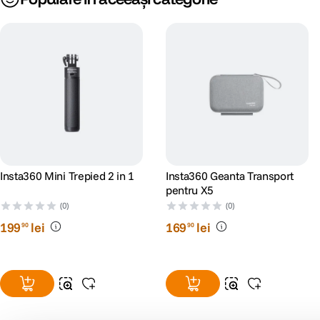
Insta360 Mini Trepied 2 in 1
Insta360 Geanta Transport
pentru X5
(0)
(0)
199
lei
169
lei
90
90