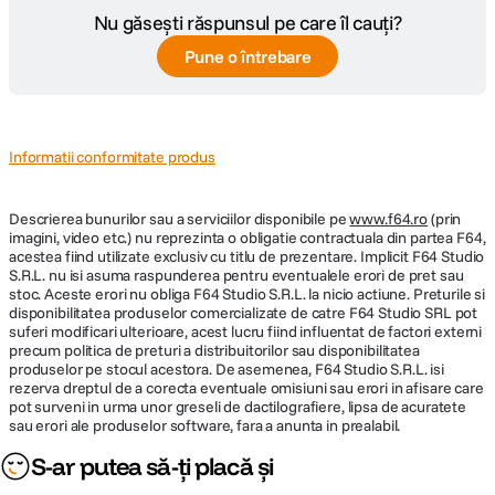
Nu găsești răspunsul pe care îl cauți?
Pune o întrebare
Informatii conformitate produs
Descrierea bunurilor sau a serviciilor disponibile pe
www.f64.ro
(prin
imagini, video etc.) nu reprezinta o obligatie contractuala din partea F64,
acestea fiind utilizate exclusiv cu titlu de prezentare. Implicit F64 Studio
S.R.L. nu isi asuma raspunderea pentru eventualele erori de pret sau
stoc. Aceste erori nu obliga F64 Studio S.R.L. la nicio actiune. Preturile si
disponibilitatea produselor comercializate de catre F64 Studio SRL pot
suferi modificari ulterioare, acest lucru fiind influentat de factori externi
precum politica de preturi a distribuitorilor sau disponibilitatea
produselor pe stocul acestora. De asemenea, F64 Studio S.R.L. isi
rezerva dreptul de a corecta eventuale omisiuni sau erori in afisare care
pot surveni in urma unor greseli de dactilografiere, lipsa de acuratete
sau erori ale produselor software, fara a anunta in prealabil.
S-ar putea să-ți placă și