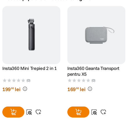
canon sx740 hs
5
.
lavaliera
6
.
sony fx
7
.
card memorie
8
.
dji mic mini
Insta360 Mini Trepied 2 in 1
Insta360 Geanta Transport
9
.
pentru X5
(0)
(0)
dji osmo
10
.
199
lei
169
lei
90
90