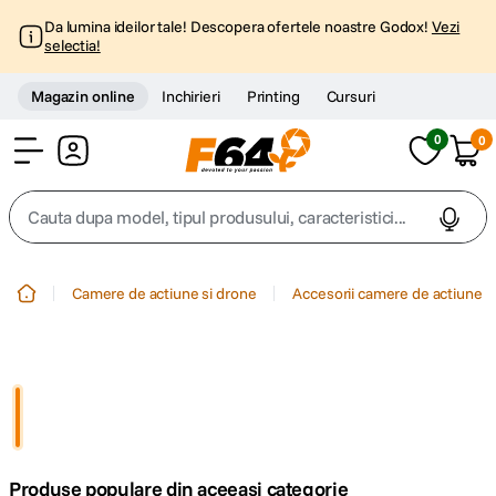
Da lumina ideilor tale! Descopera ofertele noastre Godox!
Vezi
selectia!
Magazin online
Inchirieri
Printing
Cursuri
0
0
Cont
Cauta dupa model, tipul produsului, caracteristici...
Top Cautari
Camere de actiune si drone
Accesorii camere de actiune
canon g7x
1
.
trepied
2
.
trepied telefon
3
.
Produse populare din aceeasi categorie
peak design
4
.