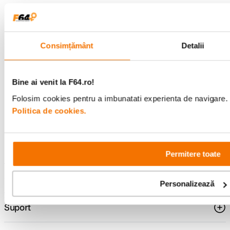
Alatura-te comunitatii creatorilor
Consimțământ
Detalii
Descopera inspiratie, recomandari utile,
ghiduri foto-video si oferte pregatite special
pentru tine.
Bine ai venit la F64.ro!
Folosim cookies pentru a imbunatati experienta de navigare. P
Politica de cookies.
Consultanta
Livrare gratuita pe
specializata
499lei
Permitere toate
Comenzi si livrare
Personalizează
Suport