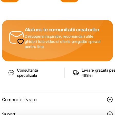
Alatura-te comunitatii creatorilor
Descopera inspiratie, recomandari utile,
ghiduri foto-video si oferte pregatite special
pentru tine.
Consultanta
Livrare gratuita pe
specializata
499lei
Comenzi si livrare
Suport