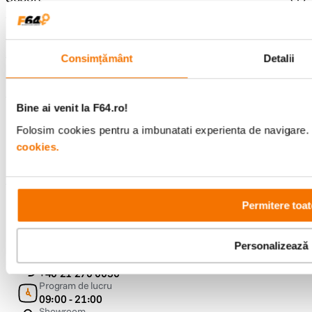
Service si garantii
Consimțământ
Detalii
F64 Studio
Bine ai venit la F64.ro!
Urmareste-ne
Folosim cookies pentru a imbunatati experienta de navigare. P
cookies.
Metode de plata
Permitere toat
Personalizează
Comenzi si suport
+40 21 270 0050
Program de lucru
09:00 - 21:00
Showroom