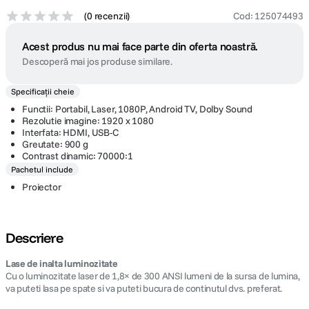
(
0 recenzii
)
Cod
:
125074493
Acest produs nu mai face parte din oferta noastră.
Descoperă mai jos produse similare.
Specificații cheie
Functii: Portabil, Laser, 1080P, Android TV, Dolby Sound
Rezolutie imagine: 1920 x 1080
Interfata: HDMI, USB-C
Greutate: 900 g
Contrast dinamic: 70000:1
Pachetul include
Proiector
Descriere
Lase de inalta luminozitate
Cu o luminozitate laser de 1,8× de 300 ANSI lumeni de la sursa de lumina,
va puteti lasa pe spate si va puteti bucura de continutul dvs. preferat.