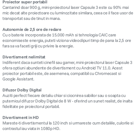
Proiector super portabil
Cantarind doar 900 g, mini-proiectorul laser Capsule 3 este cu 90% mai
mic decat alte proiectoare cu luminozitate similara, ceea ce il face usor de
transportat sau de tinut in mana.
Autonomie de 2,5 ore de redare
Cu o baterie incorporata de 15.000 mAh si tehnologia CAIC care
economiseste energia, puteti viziona videoclipuri timp de pana la 2,5 ore
fara sa va faceti griji cu privire la energie.
Divertisment nelimitat
Indiferent daca sunteti cinefil sau gamer, mini-proiectorul laser Capsule 3
ofera optiuni abundente de divertisment cu Android TV 11.0. Acest
proiector portabil este, de asemenea, compatibil cu Chromecast si
Google Assistant.
Difuzor Dolby Digital
Auziti perfect fiecare detaliu chiar si ciocnirea sabiilor sau o soapta cu
puternicul difuzor Dolby Digital de 8 W - oferind un sunet realist, de inalta
fidelitate pe proiectorul portabil.
Divertisment in HD
Mareste-ti divertismentul la 120 inch si urmareste cum detaliile, culorile si
contrastul iau viata in 1080p HD.