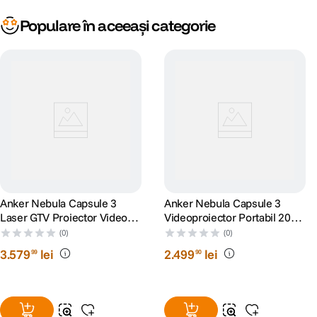
Populare în aceeași categorie
Anker Nebula Capsule 3
Anker Nebula Capsule 3
Laser GTV Proiector Video
Videoproiector Portabil 200
Portabil 1080p WiFi 300
ANSI Lumeni1080p Negru
(0)
(0)
ANSI Lumeni Dolby Digital
3
.
579
lei
2
.
499
lei
99
90
Negru