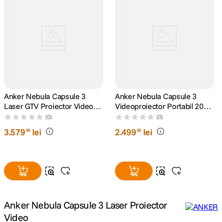
canon sx740 hs
5
.
lavaliera
6
.
sony fx
7
.
card memorie
8
.
Anker Nebula Capsule 3
Anker Nebula Capsule 3
Laser GTV Proiector Video
Videoproiector Portabil 200
Portabil 1080p WiFi 300
dji mic mini
ANSI Lumeni1080p Negru
9
.
(0)
(0)
ANSI Lumeni Dolby Digital
3
.
579
lei
2
.
499
lei
99
90
Negru
dji osmo
10
.
Anker Nebula Capsule 3 Laser Proiector
Video