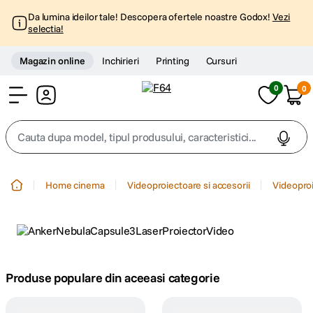
Da lumina ideilor tale! Descopera ofertele noastre Godox!
Vezi
selectia!
Magazin online
Inchirieri
Printing
Cursuri
0
0
Cont
Cauta dupa model, tipul produsului, caracteristici...
Top Cautari
Home cinema
Videoproiectoare si accesorii
Videopro
canon g7x
1
.
trepied
2
.
trepied telefon
Produse populare din aceeasi categorie
3
.
peak design
4
.