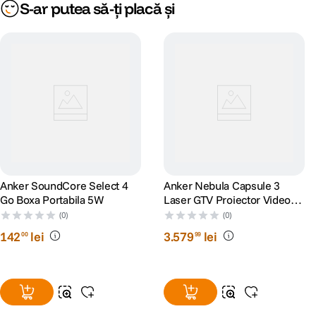
S-ar putea să-ți placă și
Anker SoundCore Select 4
Anker Nebula Capsule 3
Go Boxa Portabila 5W
Laser GTV Proiector Video
Portabil 1080p WiFi 300
(0)
(0)
ANSI Lumeni Dolby Digital
142
lei
3
.
579
lei
00
99
Negru