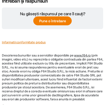
Întrebări și răspunsuri
Nu găsești răspunsul pe care îl cauți?
Pune o întrebare
Informatii conformitate produs
Descrierea bunurilor sau a serviciilor disponibile pe
www.f64.ro
(prin
imagini, video etc.) nu reprezinta o obligatie contractuala din partea F64,
acestea fiind utilizate exclusiv cu titlu de prezentare. Implicit F64 Studio
S.R.L. nu isi asuma raspunderea pentru eventualele erori de pret sau
stoc. Aceste erori nu obliga F64 Studio S.R.L. la nicio actiune. Preturile si
disponibilitatea produselor comercializate de catre F64 Studio SRL pot
suferi modificari ulterioare, acest lucru fiind influentat de factori externi
precum politica de preturi a distribuitorilor sau disponibilitatea
produselor pe stocul acestora. De asemenea, F64 Studio S.R.L. isi
rezerva dreptul de a corecta eventuale omisiuni sau erori in afisare care
pot surveni in urma unor greseli de dactilografiere, lipsa de acuratete
sau erori ale produselor software, fara a anunta in prealabil.