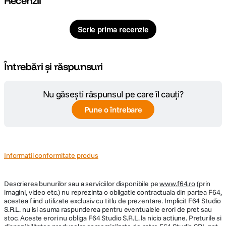
Recenzii
Scrie prima recenzie
Întrebări și răspunsuri
Nu găsești răspunsul pe care îl cauți?
Pune o întrebare
Informatii conformitate produs
Descrierea bunurilor sau a serviciilor disponibile pe
www.f64.ro
(prin
imagini, video etc.) nu reprezinta o obligatie contractuala din partea F64,
acestea fiind utilizate exclusiv cu titlu de prezentare. Implicit F64 Studio
S.R.L. nu isi asuma raspunderea pentru eventualele erori de pret sau
stoc. Aceste erori nu obliga F64 Studio S.R.L. la nicio actiune. Preturile si