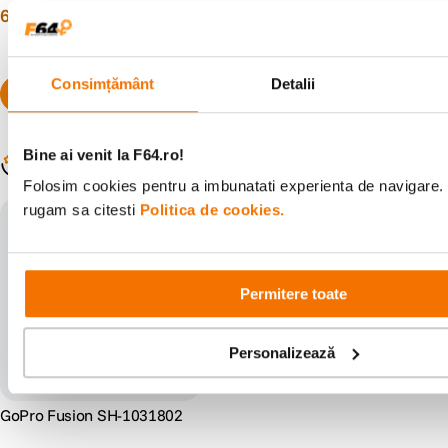
630
lei
2
.
990
lei
90
47
Consimțământ
Detalii
Bine ai venit la F64.ro!
Populare în aceeași categorie
Folosim cookies pentru a imbunatati experienta de navigare. P
rugam sa citesti
Politica de cookies.
Verificat de F64
Permitere toate
Personalizează
GoPro Fusion SH-1031802