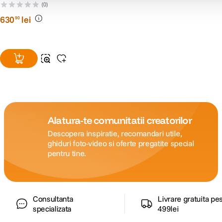
(0)
630
lei
90
Alatura-te comunitatii creatorilor
Descopera inspiratie, recomandari utile,
ghiduri foto-video si oferte pregatite special
pentru tine.
Consultanta
Livrare gratuita pe
specializata
499lei