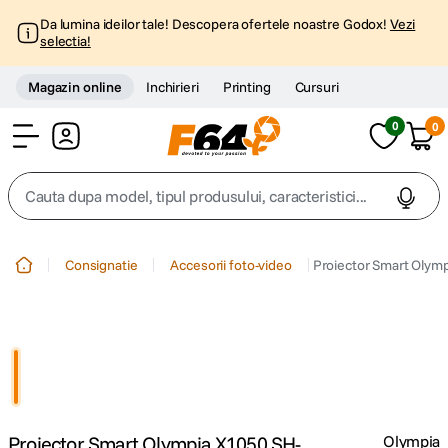
Da lumina ideilor tale! Descopera ofertele noastre Godox!
Vezi
selectia!
Magazin online
Inchirieri
Printing
Cursuri
0
0
Cont
Cauta dupa model, tipul produsului, caracteristici...
Top Cautari
Consignatie
Accesorii foto-video
Proiector Smart Olym
canon g7x
1
.
trepied
2
.
trepied telefon
3
.
Proiector Smart Olympia X1050 SH-
Olympia
peak design
4
.