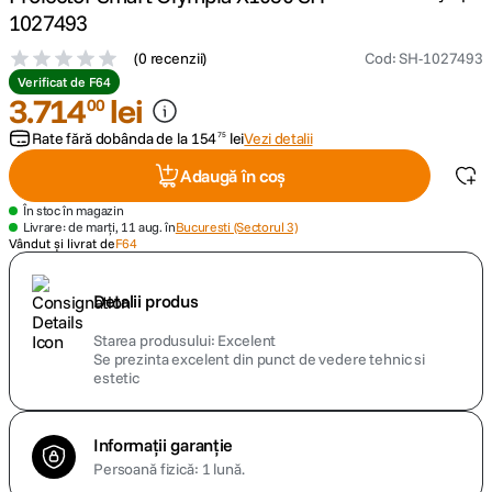
1027493
canon sx740 hs
5
.
(
0 recenzii
)
Cod
:
SH-1027493
Verificat de F64
lavaliera
3
.
714
lei
6
.
00
Rate fără dobânda de la
154
lei
Vezi detalii
75
sony fx
7
.
Adaugă în coș
card memorie
8
.
În stoc în magazin
Livrare: de marți, 11 aug. în
Bucuresti (Sectorul 3)
Vândut și livrat de
F64
dji mic mini
9
.
Detalii produs
dji osmo
10
.
Starea produsului
Excelent
Se prezinta excelent din punct de vedere tehnic si
estetic
Informații garanție
Persoană fizică: 1 lună.