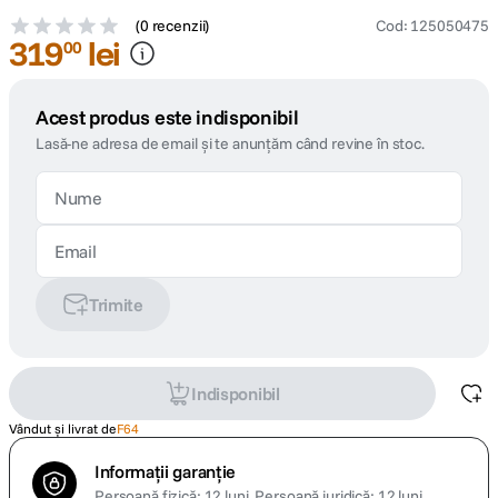
(
0 recenzii
)
Cod
:
125050475
319
lei
00
Acest produs este indisponibil
Lasă-ne adresa de email și te anunțăm când revine în stoc.
Trimite
Indisponibil
Vândut și livrat de
F64
Informații garanție
Persoană fizică: 12 luni.
Persoană juridică: 12 luni.