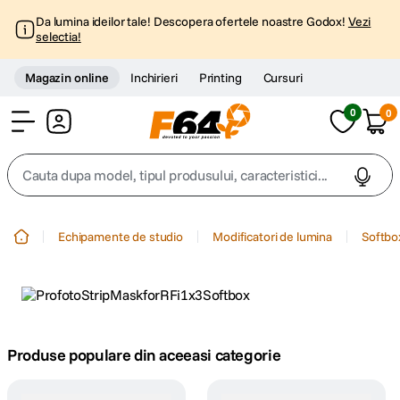
Da lumina ideilor tale! Descopera ofertele noastre Godox!
Vezi
selectia!
Magazin online
Inchirieri
Printing
Cursuri
0
0
Cont
Cauta dupa model, tipul produsului, caracteristici...
Top Cautari
Echipamente de studio
Modificatori de lumina
Softbo
canon g7x
1
.
trepied
2
.
trepied telefon
Produse populare din aceeasi categorie
3
.
peak design
4
.