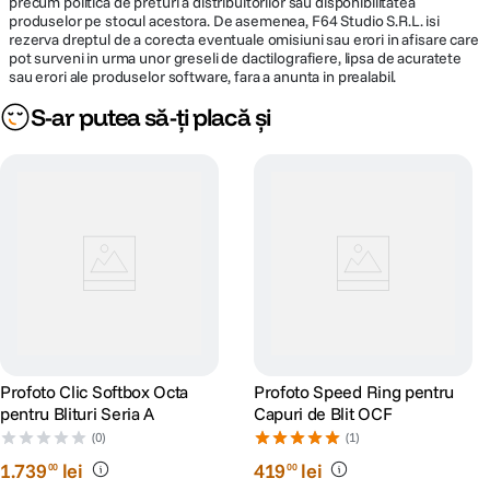
precum politica de preturi a distribuitorilor sau disponibilitatea
produselor pe stocul acestora. De asemenea, F64 Studio S.R.L. isi
rezerva dreptul de a corecta eventuale omisiuni sau erori in afisare care
pot surveni in urma unor greseli de dactilografiere, lipsa de acuratete
sau erori ale produselor software, fara a anunta in prealabil.
S-ar putea să-ți placă și
Profoto Clic Softbox Octa
Profoto Speed Ring pentru
pentru Blituri Seria A
Capuri de Blit OCF
(0)
(1)
1
.
739
lei
419
lei
00
00