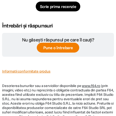
Scrie prima recenzie
Întrebări și răspunsuri
Nu găsești răspunsul pe care îl cauți?
Pune o întrebare
Informatii conformitate produs
Descrierea bunurilor sau a serviciilor disponibile pe
www.f64.ro
(prin
imagini, video etc.) nu reprezinta o obligatie contractuala din partea F64,
acestea fiind utilizate exclusiv cu titlu de prezentare. Implicit F64 Studio
S.R.L. nu isi asuma raspunderea pentru eventualele erori de pret sau
stoc. Aceste erori nu obliga F64 Studio S.R.L. la nicio actiune. Preturile si
disponibilitatea produselor comercializate de catre F64 Studio SRL pot
suferi modificari ulterioare, acest lucru fiind influentat de factori externi