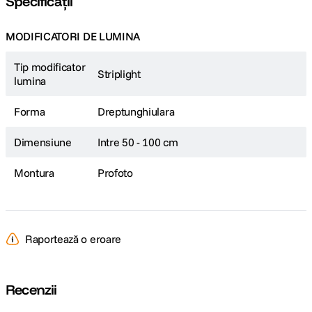
Specificații
MODIFICATORI DE LUMINA
Tip modificator
Striplight
lumina
Forma
Dreptunghiulara
Dimensiune
Intre 50 - 100 cm
Montura
Profoto
Raportează o eroare
Recenzii