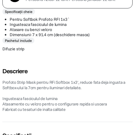
Specificații cheie
Pentru Softbok Profoto RFI 1x3`
Ingusteaza fasciculul de lumina
Atasare cu benzi velcro
Dimensiuni: 7 x 91.4 cm (deschidere masca)
Pachetul include
Difuzie strip
Descriere
Profoto Strip Mask pentru RFi Softbox 1x3', reduce fata deja ingusta a
Softbox-ului la 7cm pentru iluminari detaliate.
Ingusteaza fasciculul de lumina
Atasamente cu velcro pentru o configurare rapida si usoara
Fabricat cu tesaturi de inalta calitate