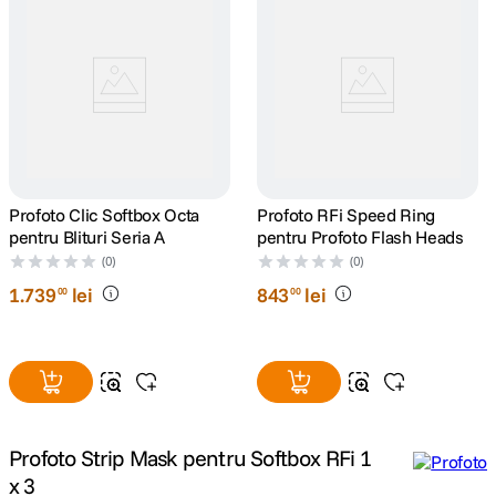
canon sx740 hs
5
.
lavaliera
6
.
sony fx
7
.
card memorie
8
.
Profoto Clic Softbox Octa
Profoto RFi Speed Ring
pentru Blituri Seria A
pentru Profoto Flash Heads
dji mic mini
9
.
(0)
(0)
1
.
739
lei
843
lei
00
00
dji osmo
10
.
Profoto Strip Mask pentru Softbox RFi 1
x 3