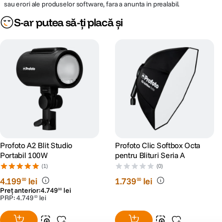
sau erori ale produselor software, fara a anunta in prealabil.
S-ar putea să-ți placă și
Profoto A2 Blit Studio
Profoto Clic Softbox Octa
Portabil 100W
pentru Blituri Seria A
(1)
(0)
4
.
199
lei
1
.
739
lei
00
00
Preț anterior:
4
.
749
lei
00
PRP:
4
.
749
lei
00