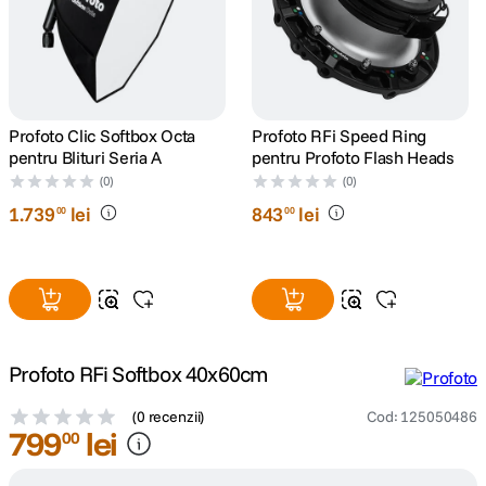
Profoto Clic Softbox Octa
Profoto RFi Speed Ring
pentru Blituri Seria A
pentru Profoto Flash Heads
(0)
(0)
1
.
739
lei
843
lei
00
00
Profoto RFi Softbox 40x60cm
(
0 recenzii
)
Cod
:
125050486
799
lei
00