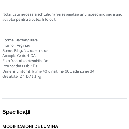
Nota: Este necesara achizitionarea separata a unui speedring sau a unui
adaptor pentru a putea fi folosit.
Forma: Rectangulara
Interior: Argintiu
Speed Ring: NU este inclus
Accepta Griduri: DA
Fata frontala detasabila: Da
Interior detasabil: Da
Dimensiuni (cm): latime 40 x inaltime 60 x adancime 34
Greutate: 2.4 lb / 1.1 kg
Specificații
MODIFICATORI DE LUMINA