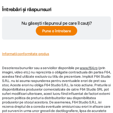
Întrebări și răspunsuri
Nu găsești răspunsul pe care îl cauți?
Pune o întrebare
Informatii conformitate produs
Descrierea bunurilor sau a serviciilor disponibile pe
www.f64.ro
(prin
imagini, video etc.) nu reprezinta o obligatie contractuala din partea F64,
acestea fiind utilizate exclusiv cu titlu de prezentare. Implicit F64 Studio
S.R.L. nu isi asuma raspunderea pentru eventualele erori de pret sau
stoc. Aceste erori nu obliga F64 Studio S.R.L. la nicio actiune. Preturile si
disponibilitatea produselor comercializate de catre F64 Studio SRL pot
suferi modificari ulterioare, acest lucru fiind influentat de factori externi
precum politica de preturi a distribuitorilor sau disponibilitatea
produselor pe stocul acestora. De asemenea, F64 Studio S.R.L. isi
rezerva dreptul de a corecta eventuale omisiuni sau erori in afisare care
pot surveni in urma unor greseli de dactilografiere, lipsa de acuratete