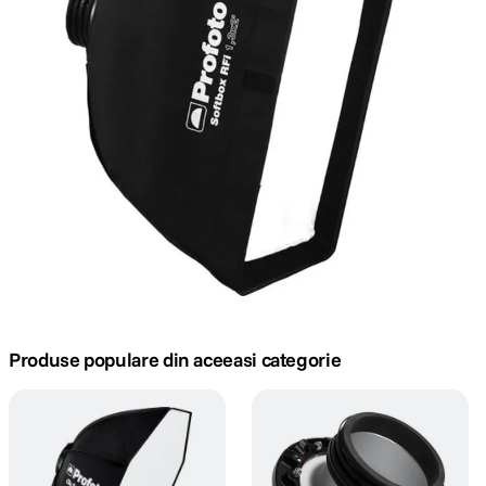
canon sx740 hs
5
.
lavaliera
6
.
card memorie
7
.
ulanzi
8
.
insta 360
9
.
godox
10
.
Produse populare din aceeasi categorie