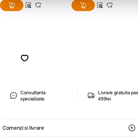
Alatura-te comunitatii creatorilor
Descopera inspiratie, recomandari utile,
ghiduri foto-video si oferte pregatite special
pentru tine.
Consultanta
Livrare gratuita pe
specializata
499lei
Comenzi si livrare