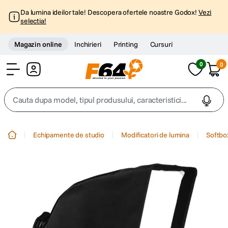
Da lumina ideilor tale! Descopera ofertele noastre Godox!
Vezi
selectia!
Magazin online
Inchirieri
Printing
Cursuri
0
0
Cont
Cauta dupa model, tipul produsului, caracteristici...
Top Cautari
Echipamente de studio
Modificatori de lumina
Softbo
canon g7x
1
.
trepied
2
.
trepied telefon
3
.
peak design
4
.