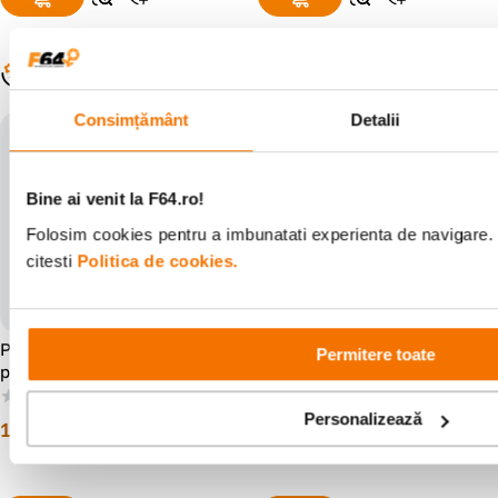
Populare în aceeași categorie
Consimțământ
Detalii
Bine ai venit la F64.ro!
Folosim cookies pentru a imbunatati experienta de navigare. 
citesti
Politica de cookies.
Profoto Clic Softbox Octa
Profoto RFi Speed Ring
Permitere toate
pentru Blituri Seria A
pentru Profoto Flash Heads
(0)
(0)
Personalizează
1
.
739
lei
843
lei
00
00