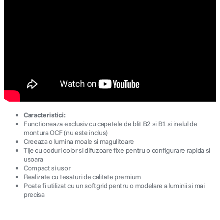
Caracteristici:
Functioneaza exclusiv cu capetele de blit B2 si B1 si inelul de
montura OCF (nu este inclus)
Creeaza o lumina moale si magulitoare
Tije cu coduri color si difuzoare fixe pentru o configurare rapida si
usoara
Compact si usor
Realizate cu tesaturi de calitate premium
Poate fi utilizat cu un softgrid pentru o modelare a luminii si mai
precisa