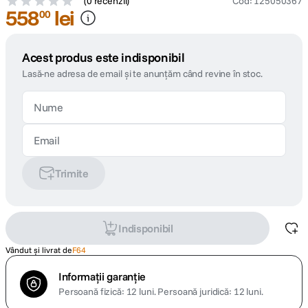
(
0 recenzii
)
Cod
:
125050367
558
lei
00
Acest produs este indisponibil
Lasă-ne adresa de email și te anunțăm când revine în stoc.
Trimite
Indisponibil
Vândut și livrat de
F64
Informații garanție
Persoană fizică: 12 luni.
Persoană juridică: 12 luni.