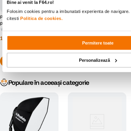
Bine ai venit la F64.ro!
Folosim cookies pentru a imbunatati experienta de navigare. 
Profoto Clic Softbox Octa
Profoto Speed Ring pentru
citesti
Politica de cookies.
pentru Blituri Seria A
Capuri de Blit OCF
(0)
(1)
1
.
739
lei
00
419
lei
00
Permitere toate
Personalizează
Populare în aceeași categorie