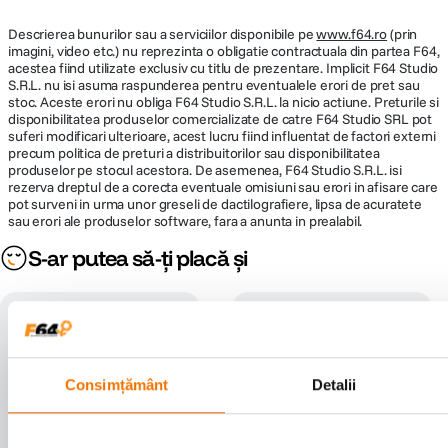
Descrierea bunurilor sau a serviciilor disponibile pe
www.f64.ro
(prin
imagini, video etc.) nu reprezinta o obligatie contractuala din partea F64,
acestea fiind utilizate exclusiv cu titlu de prezentare. Implicit F64 Studio
S.R.L. nu isi asuma raspunderea pentru eventualele erori de pret sau
stoc. Aceste erori nu obliga F64 Studio S.R.L. la nicio actiune. Preturile si
disponibilitatea produselor comercializate de catre F64 Studio SRL pot
suferi modificari ulterioare, acest lucru fiind influentat de factori externi
precum politica de preturi a distribuitorilor sau disponibilitatea
produselor pe stocul acestora. De asemenea, F64 Studio S.R.L. isi
rezerva dreptul de a corecta eventuale omisiuni sau erori in afisare care
pot surveni in urma unor greseli de dactilografiere, lipsa de acuratete
sau erori ale produselor software, fara a anunta in prealabil.
S-ar putea să-ți placă și
Consimțământ
Detalii