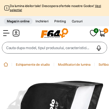
Da lumina ideilor tale! Descopera ofertele noastre Godox!
Vezi
selectia!
Magazin online
Inchirieri
Printing
Cursuri
0
0
Cont
Cauta dupa model, tipul produsului, caracteristici...
Top Cautari
Echipamente de studio
Modificatori de lumina
Softbo
canon g7x
1
.
trepied
2
.
trepied telefon
3
.
peak design
4
.