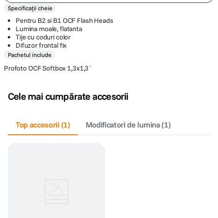
Specificații cheie
Pentru B2 si B1 OCF Flash Heads
Lumina moale, flatanta
Tije cu coduri color
Difuzor frontal fix
Pachetul include
Profoto OCF Softbox 1,3x1,3`
Cele mai cumpărate accesorii
Top accesorii
(
1
)
Modificatori de lumina
(
1
)