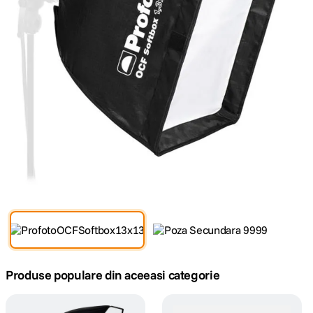
canon sx740 hs
5
.
lavaliera
6
.
card memorie
7
.
dji mic mini
8
.
dji osmo
9
.
insta 360
10
.
Produse populare din aceeasi categorie