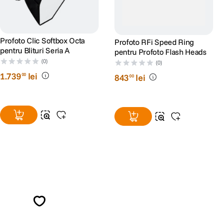
Profoto Clic Softbox Octa
Profoto RFi Speed Ring
pentru Blituri Seria A
pentru Profoto Flash Heads
(0)
(0)
1
.
739
lei
00
843
lei
00
Alatura-te comunitatii creatorilor
Descopera inspiratie, recomandari utile,
ghiduri foto-video si oferte pregatite special
pentru tine.