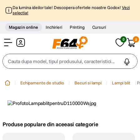
Da lumina ideilor tale! Descopera ofertele noastre Godox!
Vezi
selectia!
Magazin online
Inchirieri
Printing
Cursuri
0
0
Cont
Cauta dupa model, tipul produsului, caracteristici...
Top Cautari
Echipamente de studio
Becuri si lampi
Lampi blit
P
canon g7x
1
.
trepied
2
.
trepied telefon
Produse populare din aceeasi categorie
3
.
peak design
4
.