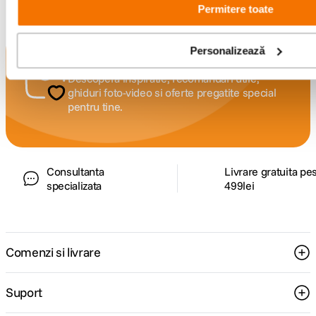
Permitere toate
Personalizează
Alatura-te comunitatii creatorilor
Descopera inspiratie, recomandari utile,
ghiduri foto-video si oferte pregatite special
pentru tine.
Consultanta
Livrare gratuita pe
specializata
499lei
Comenzi si livrare
Suport