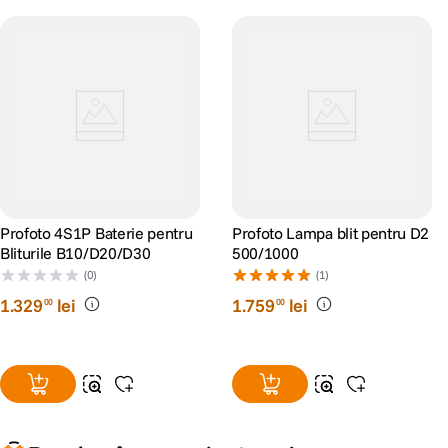
Profoto 4S1P Baterie pentru
Profoto Lampa blit pentru D2
Bliturile B10/D20/D30
500/1000
(0)
(1)
1
.
329
lei
1
.
759
lei
00
00