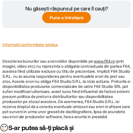
Nu găsești răspunsul pe care îl cauți?
Pune o întrebare
Informatii conformitate produs
Descrierea bunurilor sau a serviciilor disponibile pe
www.f64.ro
(prin
imagini, video etc.) nu reprezinta o obligatie contractuala din partea F64,
acestea fiind utilizate exclusiv cu titlu de prezentare. Implicit F64 Studio
S.R.L. nu isi asuma raspunderea pentru eventualele erori de pret sau
stoc. Aceste erori nu obliga F64 Studio S.R.L. la nicio actiune. Preturile si
disponibilitatea produselor comercializate de catre F64 Studio SRL pot
suferi modificari ulterioare, acest lucru fiind influentat de factori externi
precum politica de preturi a distribuitorilor sau disponibilitatea
produselor pe stocul acestora. De asemenea, F64 Studio S.R.L. isi
rezerva dreptul de a corecta eventuale omisiuni sau erori in afisare care
pot surveni in urma unor greseli de dactilografiere, lipsa de acuratete
sau erori ale produselor software, fara a anunta in prealabil.
S-ar putea să-ți placă și