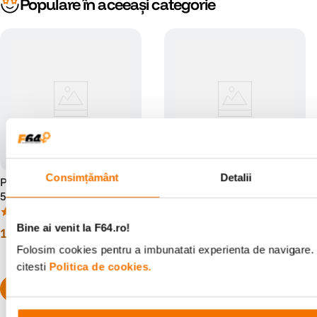
Populare în aceeași categorie
Consimțământ
Detalii
Profoto Lampa blit pentru D2
Godox Lampa pentru AD600
500/1000
(1)
(3)
Bine ai venit la F64.ro!
1
.
759
lei
579
lei
00
00
Folosim cookies pentru a imbunatati experienta de navigare. 
citesti
Politica de cookies.