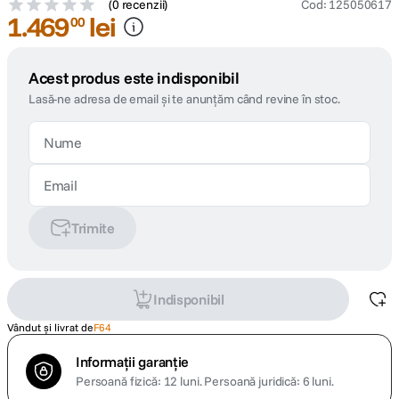
(
0 recenzii
)
Cod
:
125050617
1
.
469
lei
00
Acest produs este indisponibil
Lasă-ne adresa de email și te anunțăm când revine în stoc.
Trimite
Indisponibil
Vândut și livrat de
F64
Informații garanție
Persoană fizică: 12 luni.
Persoană juridică: 6 luni.