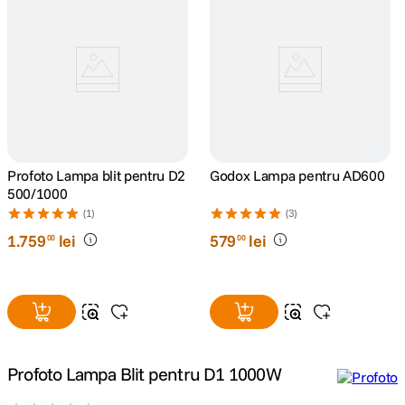
canon sx740 hs
5
.
lavaliera
6
.
sony fx
7
.
card memorie
8
.
Profoto Lampa blit pentru D2
Godox Lampa pentru AD600
500/1000
dji mic mini
9
.
(1)
(3)
1
.
759
lei
579
lei
00
00
dji osmo
10
.
Profoto Lampa Blit pentru D1 1000W