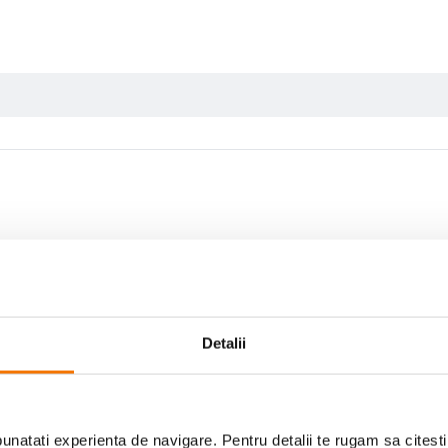
Scrie prima recenzie
Detalii
natati experienta de navigare. Pentru detalii te rugam sa citest