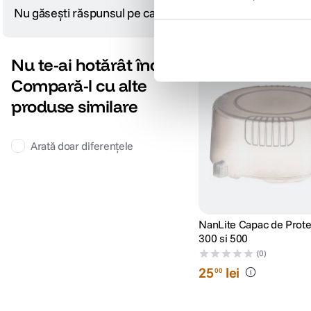
Nu găsești răspunsul pe care îl cauți?
Pune o întrebare
Nu te-ai hotărât încă?
Compară-l cu alte
produse similare
Arată doar diferențele
NanLite Capac de Prote
300 si 500
(0)
25
lei
00