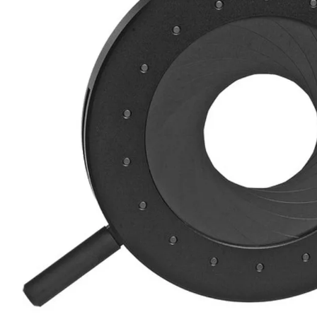
lavaliera
6
.
card memorie
7
.
ulanzi
8
.
insta 360
9
.
godox
10
.