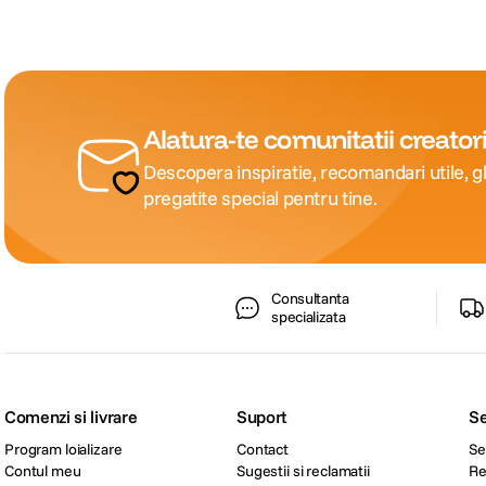
Alatura-te comunitatii creatori
Descopera inspiratie, recomandari utile, gh
pregatite special pentru tine.
Consultanta
specializata
Comenzi si livrare
Suport
Se
Program loializare
Contact
Se
Contul meu
Sugestii si reclamatii
Re