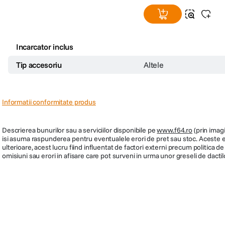
Incarcator inclus
Tip accesoriu
Altele
Informatii conformitate produs
Descrierea bunurilor sau a serviciilor disponibile pe
www.f64.ro
(prin imagi
isi asuma raspunderea pentru eventualele erori de pret sau stoc. Aceste ero
ulterioare, acest lucru fiind influentat de factori externi precum politica 
omisiuni sau erori in afisare care pot surveni in urma unor greseli de dactil