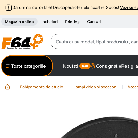
Da lumina ideilor tale! Descopera ofertele noastre Godox!
Vezi selec
Magazin online
Inchirieri
Printing
Cursuri
Cauta dupa model, tipul produsului, caracter
Top Cautari
Toate categoriile
Noutati
Consignatie
Resigila
canon g7x
1
.
Echipamente de studio
Lampi video si accesorii
Acces
trepied
2
.
trepied telefon
3
.
peak design
4
.
canon sx740 hs
5
.