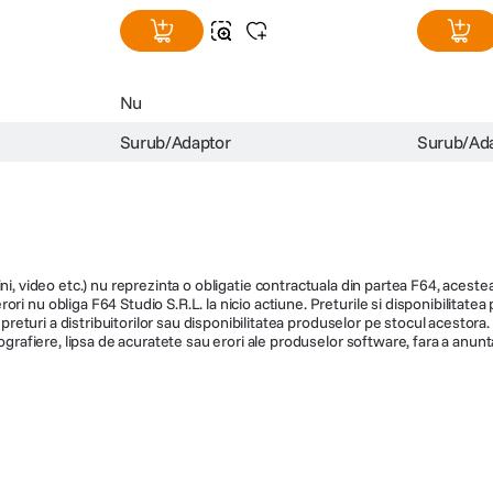
Nu
Surub/Adaptor
Surub/Ad
ni, video etc.) nu reprezinta o obligatie contractuala din partea F64, acestea 
ri nu obliga F64 Studio S.R.L. la nicio actiune. Preturile si disponibilitate
de preturi a distribuitorilor sau disponibilitatea produselor pe stocul acesto
ografiere, lipsa de acuratete sau erori ale produselor software, fara a anunta