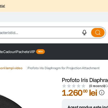
tia!
istici...
te
Cadouri
Pachete
VIP
orii lampi video
Profoto Iris Diaphragm for Projection Attachment
Profoto Iris Diaphr
(
0 recenzii
)
C
1
.
260
lei
00
Acest produs este ind