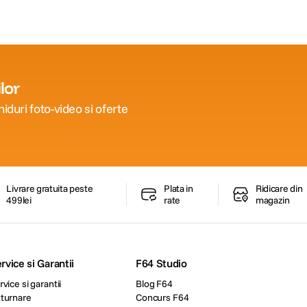
lor
iduri foto-video si oferte
Livrare gratuita peste
Plata in
Ridicare din
499lei
rate
magazin
rvice si Garantii
F64 Studio
rvice si garantii
Blog F64
turnare
Concurs F64