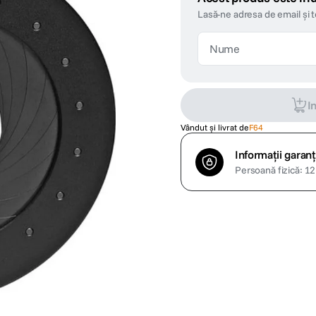
Lasă-ne adresa de email și 
I
Vândut și livrat de
F64
Informații garanț
Persoană fizică: 12 