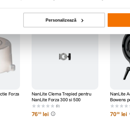
Personalizează
ctie Forza
NanLite Clema Trepied pentru
NanLite A
NanLite Forza 300 si 500
Bowens pe
(0)
76
lei
70
lei
00
00