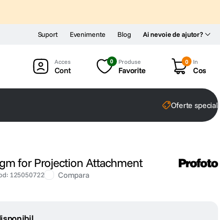
Suport
Evenimente
Blog
Ai nevoie de ajutor?
0
Produse
0
In
Cont
Favorite
Cos
Oferte special
agm for Projection Attachment
Compara
od
:
125050722
isponibil