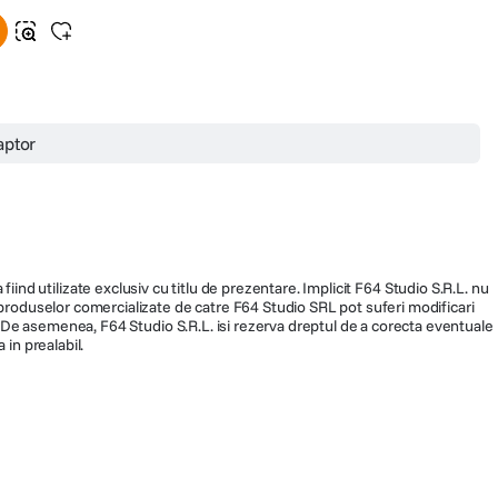
aptor
fiind utilizate exclusiv cu titlu de prezentare. Implicit F64 Studio S.R.L. nu
a produselor comercializate de catre F64 Studio SRL pot suferi modificari
ra. De asemenea, F64 Studio S.R.L. isi rezerva dreptul de a corecta eventuale
 in prealabil.