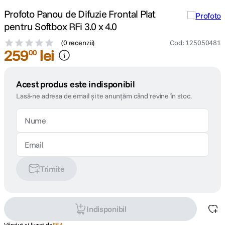
Profoto Panou de Difuzie Frontal Plat
pentru Softbox RFi 3.0 x 4.0
(
0 recenzii
)
Cod
:
125050481
259
lei
00
Acest produs este indisponibil
Lasă-ne adresa de email și te anunțăm când revine în stoc.
Trimite
Indisponibil
Vândut și livrat de
F64