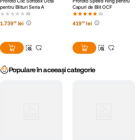
Profoto Clic Softbox Octa
Profoto Speed Ring pentru
pentru Blituri Seria A
Capuri de Blit OCF
(0)
(1)
1
.
739
lei
419
lei
00
00
Populare în aceeași categorie