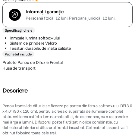
Informații garanție
Persoană fizică: 12 luni.
Persoană juridică: 12 luni.
Specificații cheie
Inmoaie lumina softbox-ului
Sistem de prindere Velcro
Tesaturi durabile, de inalta calitate
Pachetul include
Profoto Panou de Difuzie Frontal
Husa de transport
Descriere
Panou frontal de difuzie se fixeaza pe partea din fata a softbox-ului RFi 3.0
x 4.0" (90 x 120 cm). pentru a creea o suprafata de iluminare complet
plata. Veti crea astfel o lumina mai soft si, de asemenea, cu o raspandire
mai larga a luminii. Difuzorul poate fi utilizat in orice combinatie, cu
deflectorul interior si difuzorul frontal incastrat. Cel mai soft aspect va fi
obtinut folosind toate cele trei.