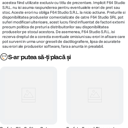
acestea fiind utilizate exclusiv cu titlu de prezentare. Implicit F64 Studio
S.R.L. nu isi asuma raspunderea pentru eventualele erori de pret sau
stoc. Aceste erori nu obliga F64 Studio S.R.L. la nicio actiune. Preturile si
disponibilitatea produselor comercializate de catre F64 Studio SRL pot
suferi modificari ulterioare, acest lucru fiind influentat de factori externi
precum politica de preturi a distribuitorilor sau disponibilitatea
produselor pe stocul acestora. De asemenea, F64 Studio S.R.L. isi
rezerva dreptul de a corecta eventuale omisiuni sau erori in afisare care
pot surveni in urma unor greseli de dactilografiere, lipsa de acuratete
sau erori ale produselor software, fara a anunta in prealabil.
S-ar putea să-ți placă și