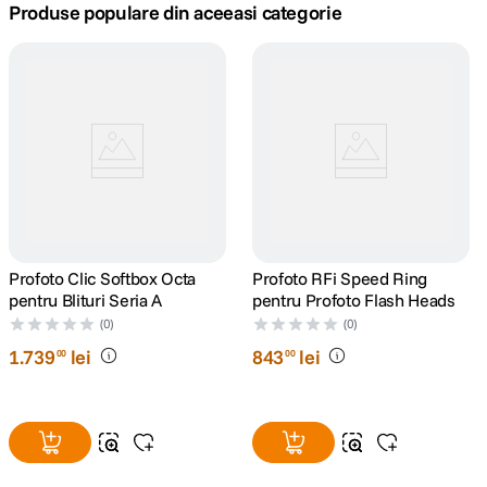
Produse populare din aceeasi categorie
canon sx740 hs
5
.
lavaliera
6
.
sony fx
7
.
card memorie
8
.
dji mic mini
9
.
Profoto Clic Softbox Octa
Profoto RFi Speed Ring
pentru Blituri Seria A
pentru Profoto Flash Heads
dji osmo
10
.
(0)
(0)
1
.
739
lei
843
lei
00
00