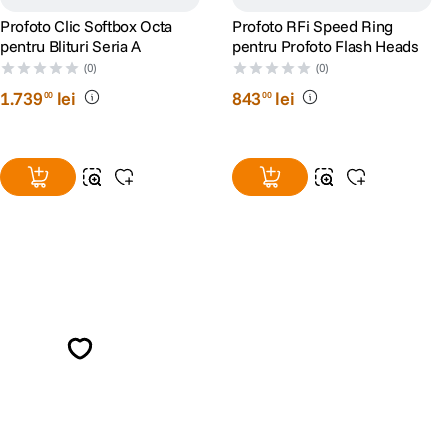
Profoto Clic Softbox Octa
Profoto RFi Speed Ring
pentru Blituri Seria A
pentru Profoto Flash Heads
(0)
(0)
1
.
739
lei
843
lei
00
00
Alatura-te comunitatii creatorilor
Descopera inspiratie, recomandari utile,
ghiduri foto-video si oferte pregatite special
pentru tine.