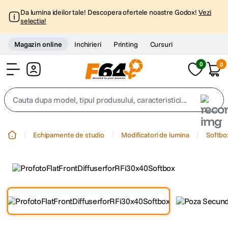
Da lumina ideilor tale! Descopera ofertele noastre Godox!
Vezi
selectia!
Magazin online
Inchirieri
Printing
Cursuri
0
0
Cont
Cauta dupa model, tipul produsului, caracteristici...
Top Cautari
Echipamente de studio
Modificatori de lumina
Softbo
canon g7x
1
.
trepied
2
.
trepied telefon
3
.
peak design
4
.